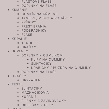
PLASTOVÉ FĽAŠE
DOPLNKY NA FĽAŠE
KŔMENIE
CUMLÍK NA KŔMENIE
TANIERE, MISKY A POHÁRIKY
PRÍBORY
PRESTIERANIA
PODBRADNÍKY
FĽAŠE
KÚPANIE
TEXTIL
HRAČKY
DOPLNKY
DOPLNKY K CUMLÍKOM
KLIPY NA CUMLÍKY
SLINTÁČIKY
KRABIČKY / PUZDRA NA CUMLÍKY
DOPLNKY NA FĽAŠE
HRAČKY
HRYZÁTKA
TEXTIL
SLINTÁČIKY
MAZNÁČIKOVIA
KÚPANIE
PLIENKY A ZAVINOVAČKY
OBLIEČKY A DEKY