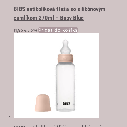
BIBS antikoliková fľaša so silikónovým
cumlíkom 270ml – Baby Blue
Pridať do košíka
11,95
€
s DPH