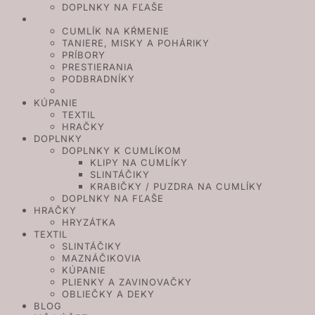
DOPLNKY NA FĽAŠE
KŔMENIE
CUMLÍK NA KŔMENIE
TANIERE, MISKY A POHÁRIKY
PRÍBORY
PRESTIERANIA
PODBRADNÍKY
FĽAŠE
KÚPANIE
TEXTIL
HRAČKY
DOPLNKY
DOPLNKY K CUMLÍKOM
KLIPY NA CUMLÍKY
SLINTÁČIKY
KRABIČKY / PUZDRA NA CUMLÍKY
DOPLNKY NA FĽAŠE
HRAČKY
HRYZÁTKA
TEXTIL
SLINTÁČIKY
MAZNÁČIKOVIA
KÚPANIE
PLIENKY A ZAVINOVAČKY
OBLIEČKY A DEKY
BLOG