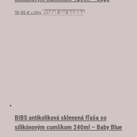
Pridať do košíka
16,95
€
s DPH
BIBS antikoliková sklenená fľaša so
silikónovým cumlíkom 240ml – Baby Blue