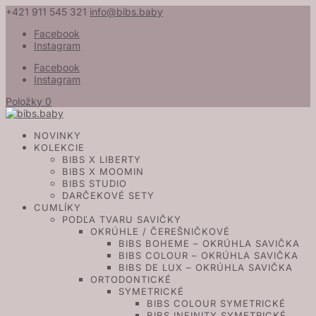
+421 911 545 321
info@bibs.baby
Facebook
Instagram
Facebook
Instagram
Položky 0
NOVINKY
KOLEKCIE
BIBS X LIBERTY
BIBS X MOOMIN
BIBS STUDIO
DARČEKOVÉ SETY
CUMLÍKY
PODĽA TVARU SAVIČKY
OKRÚHLE / ČEREŠNIČKOVÉ
BIBS BOHEME – OKRÚHLA SAVIČKA
BIBS COLOUR – OKRÚHLA SAVIČKA
BIBS DE LUX – OKRÚHLA SAVIČKA
ORTODONTICKÉ
SYMETRICKÉ
BIBS COLOUR SYMETRICKÉ
BIBS INFINITY SYMETRICKÉ