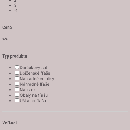
2
3
→
Cena
€
€
Typ produktu
Darčekový set
Dojčenské fľaše
Náhradné cumlíky
Náhradné fľaše
Náustok
Obaly na fľašu
Ušká na fľašu
Veľkosť