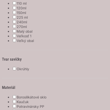
110 ml
120ml
150ml
225 ml
240ml
270ml
Malý obal
Veľkosť 1
Veľký obal
Tvar savičky
Okrúhly
Materiál
Borosilikátové sklo
Kaučuk
Potravinársky PP