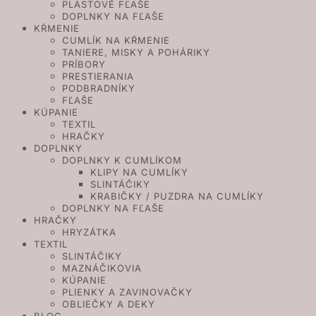
PLASTOVÉ FĽAŠE
DOPLNKY NA FĽAŠE
KŔMENIE
CUMLÍK NA KŔMENIE
TANIERE, MISKY A POHÁRIKY
PRÍBORY
PRESTIERANIA
PODBRADNÍKY
FĽAŠE
KÚPANIE
TEXTIL
HRAČKY
DOPLNKY
DOPLNKY K CUMLÍKOM
KLIPY NA CUMLÍKY
SLINTÁČIKY
KRABIČKY / PUZDRA NA CUMLÍKY
DOPLNKY NA FĽAŠE
HRAČKY
HRYZÁTKA
TEXTIL
SLINTÁČIKY
MAZNÁČIKOVIA
KÚPANIE
PLIENKY A ZAVINOVAČKY
OBLIEČKY A DEKY