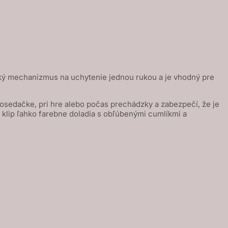
ký mechanizmus na uchytenie jednou rukou a je vhodný pre
tosedačke, pri hre alebo počas prechádzky a zabezpečí, že je
i klip ľahko farebne doladia s obľúbenými cumlíkmi a