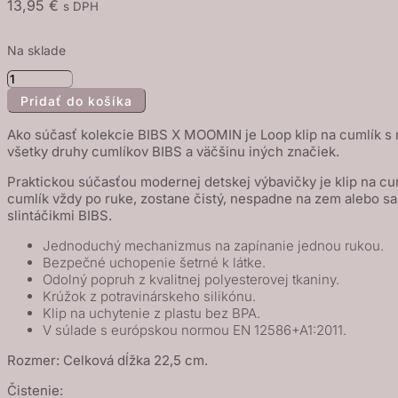
13,95
€
s DPH
Na sklade
množstvo
Pridať do košíka
BIBS
x
Ako súčasť kolekcie BIBS X MOOMIN je Loop klip na cumlík s
Moomin
všetky druhy cumlíkov BIBS a väčšinu iných značiek.
Loop
Praktickou súčasťou modernej detskej výbavičky je klip na cum
klip
cumlík vždy po ruke, zostane čistý, nespadne na zem alebo sa 
na
slintáčikmi BIBS.
cumlík
Jednoduchý mechanizmus na zapínanie jednou rukou.
-
Bezpečné uchopenie šetrné k látke.
Odolný popruh z kvalitnej polyesterovej tkaniny.
Ivory
Krúžok z potravinárskeho silikónu.
Klip na uchytenie z plastu bez BPA.
V súlade s európskou normou EN 12586+A1:2011.
Rozmer: Celková dĺžka 22,5 cm.
Čistenie: