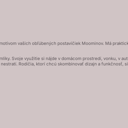
 motívom vašich obľúbených postavičiek Moominov. Má praktic
líky. Svoje využitie si nájde v domácom prostredí, vonku, v au
nestratí. Rodičia, ktorí chcú skombinovať dizajn a funkčnosť, s