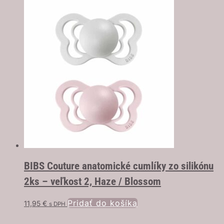
BIBS Couture anatomické cumlíky zo silikónu
2ks – veľkost 2, Haze / Blossom
Pridať do košíka
11,95
€
s DPH