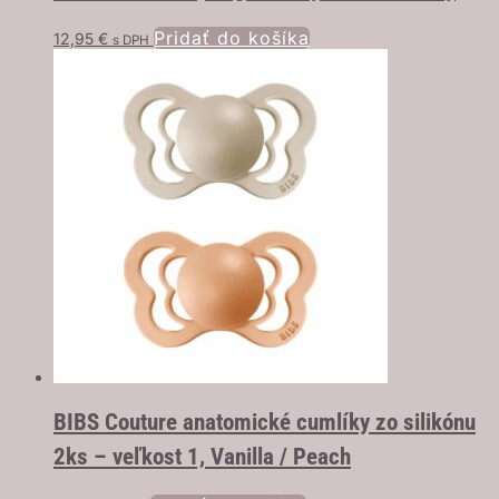
Pridať do košíka
12,95
€
s DPH
BIBS Couture anatomické cumlíky zo silikónu
2ks – veľkost 1, Vanilla / Peach