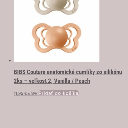
BIBS Couture anatomické cumlíky zo silikónu
2ks – veľkost 2, Vanilla / Peach
Pridať do košíka
11,95
€
s DPH