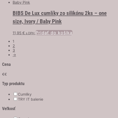
BIBS De Lux cumlíky zo silikónu 2ks – one
size, Ivory / Baby Pink
Pridať do košíka
11,95
€
s DPH
1
2
3
→
Cena
€
€
Typ produktu
Cumlíky
TRY IT balenie
Veľkosť