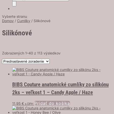
search
Vyberte stranu
Domov
/
Cumlíky
/ Silikónové
Silikónové
Zobrazených 1–40 z 113 výsledkov
BIBS Couture anatomické cumlíky zo silikónu
2ks – veľkost 1 – Candy Apple / Haze
Pridať do košíka
11,95
€
s DPH