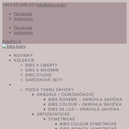
+421 911 545 321
info@bibs.baby
Facebook
Instagram
Facebook
Instagram
Položky 0
NOVINKY
KOLEKCIE
BIBS X LIBERTY
BIBS X MOOMIN
BIBS STUDIO
DARČEKOVÉ SETY
CUMLÍKY
PODĽA TVARU SAVIČKY
OKRÚHLE / ČEREŠNIČKOVÉ
BIBS BOHEME – OKRÚHLA SAVIČKA
BIBS COLOUR – OKRÚHLA SAVIČKA
BIBS DE LUX – OKRÚHLA SAVIČKA
ORTODONTICKÉ
SYMETRICKÉ
BIBS COLOUR SYMETRICKÉ
BIBS INFINITY SYMETRICKÉ