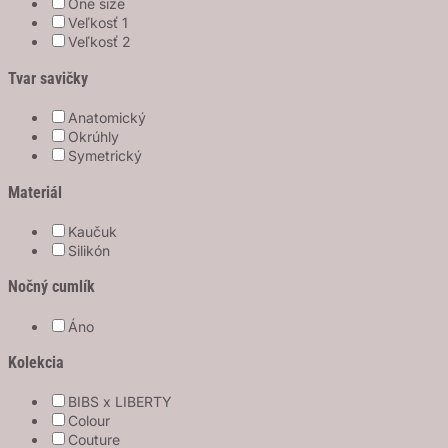
One size
Veľkosť 1
Veľkosť 2
Tvar savičky
Anatomický
Okrúhly
Symetrický
Materiál
Kaučuk
Silikón
Nočný cumlík
Áno
Kolekcia
BIBS x LIBERTY
Colour
Couture