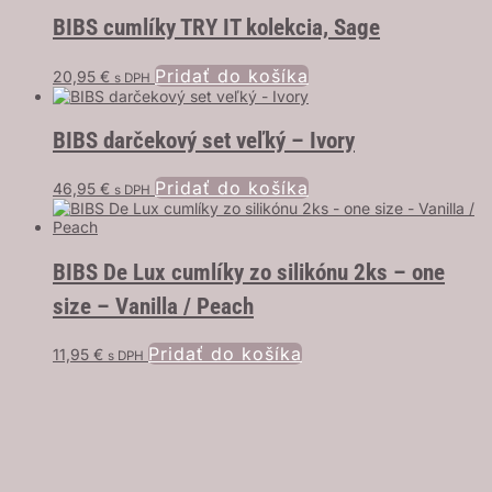
BIBS cumlíky TRY IT kolekcia, Sage
Pridať do košíka
20,95
€
s DPH
BIBS darčekový set veľký – Ivory
Pridať do košíka
46,95
€
s DPH
BIBS De Lux cumlíky zo silikónu 2ks – one
size – Vanilla / Peach
Pridať do košíka
11,95
€
s DPH