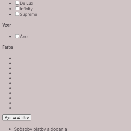
De Lux
Infinity
Supreme
Vzor
Áno
Farba
Vymazať filtre
Spôsoby platby a dodania