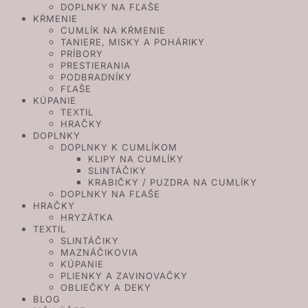
DOPLNKY NA FĽAŠE
KŔMENIE
CUMLÍK NA KŔMENIE
TANIERE, MISKY A POHÁRIKY
PRÍBORY
PRESTIERANIA
PODBRADNÍKY
FĽAŠE
KÚPANIE
TEXTIL
HRAČKY
DOPLNKY
DOPLNKY K CUMLÍKOM
KLIPY NA CUMLÍKY
SLINTÁČIKY
KRABIČKY / PUZDRA NA CUMLÍKY
DOPLNKY NA FĽAŠE
HRAČKY
HRYZÁTKA
TEXTIL
SLINTÁČIKY
MAZNÁČIKOVIA
KÚPANIE
PLIENKY A ZAVINOVAČKY
OBLIEČKY A DEKY
BLOG