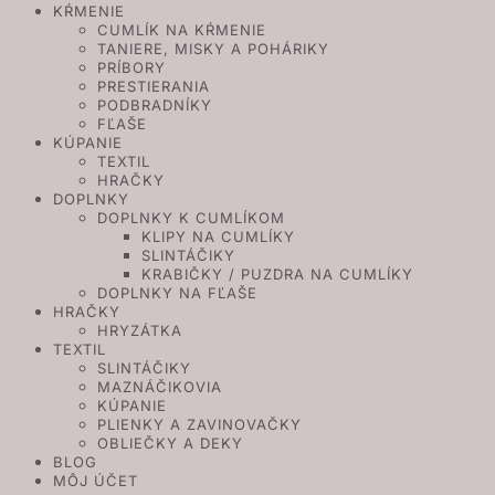
KŔMENIE
CUMLÍK NA KŔMENIE
TANIERE, MISKY A POHÁRIKY
PRÍBORY
PRESTIERANIA
PODBRADNÍKY
FĽAŠE
KÚPANIE
TEXTIL
HRAČKY
DOPLNKY
DOPLNKY K CUMLÍKOM
KLIPY NA CUMLÍKY
SLINTÁČIKY
KRABIČKY / PUZDRA NA CUMLÍKY
DOPLNKY NA FĽAŠE
HRAČKY
HRYZÁTKA
TEXTIL
SLINTÁČIKY
MAZNÁČIKOVIA
KÚPANIE
PLIENKY A ZAVINOVAČKY
OBLIEČKY A DEKY
BLOG
MÔJ ÚČET