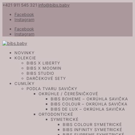
+421 911 545 321
info@bibs.baby
Facebook
Instagram
Facebook
Instagram
NOVINKY
KOLEKCIE
BIBS X LIBERTY
BIBS X MOOMIN
BIBS STUDIO
DARČEKOVÉ SETY
CUMLÍKY
PODĽA TVARU SAVIČKY
OKRÚHLE / ČEREŠNIČKOVÉ
BIBS BOHEME – OKRÚHLA SAVIČKA
BIBS COLOUR – OKRÚHLA SAVIČKA
BIBS DE LUX – OKRÚHLA SAVIČKA
ORTODONTICKÉ
SYMETRICKÉ
BIBS COLOUR SYMETRICKÉ
BIBS INFINITY SYMETRICKÉ
BIBS SUPREME SYMETRICKÉ