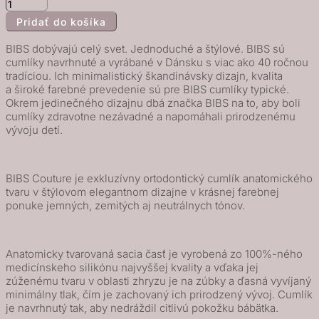
množstvo
Pridať do košíka
BIBS
Couture
BIBS dobývajú celý svet. Jednoduché a štýlové. BIBS sú
anatomické
cumlíky navrhnuté a vyrábané v Dánsku s viac ako 40 ročnou
tradíciou. Ich minimalistický škandinávsky dizajn, kvalita
cumlíky
a široké farebné prevedenie sú pre BIBS cumlíky typické.
zo
Okrem jedinečného dizajnu dbá značka BIBS na to, aby boli
silikónu
cumlíky zdravotne nezávadné a napomáhali prirodzenému
vývoju detí.
2ks
-
veľkost
BIBS Couture je exkluzívny ortodontický cumlík anatomického
2,
tvaru v štýlovom elegantnom dizajne v krásnej farebnej
Ivory
ponuke jemných, zemitých aj neutrálnych tónov.
/
Sage
Anatomicky tvarovaná sacia časť je vyrobená zo 100%-ného
medicínskeho silikónu najvyššej kvality a vďaka jej
zúženému tvaru v oblasti zhryzu je na zúbky a ďasná vyvíjaný
minimálny tlak, čím je zachovaný ich prirodzený vývoj. Cumlík
je navrhnutý tak, aby nedráždil citlivú pokožku bábätka.