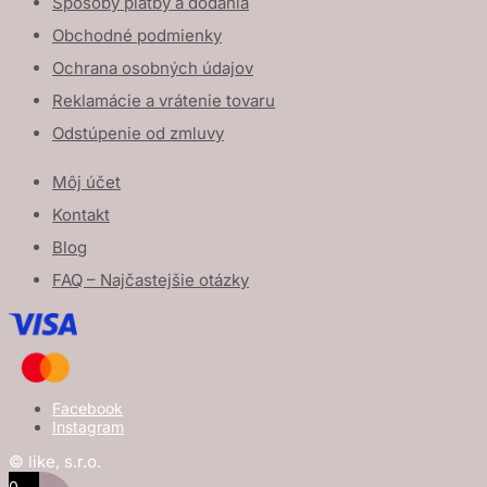
Spôsoby platby a dodania
Obchodné podmienky
Ochrana osobných údajov
Reklamácie a vrátenie tovaru
Odstúpenie od zmluvy
Môj účet
Kontakt
Blog
FAQ – Najčastejšie otázky
Facebook
Instagram
© like, s.r.o.
0