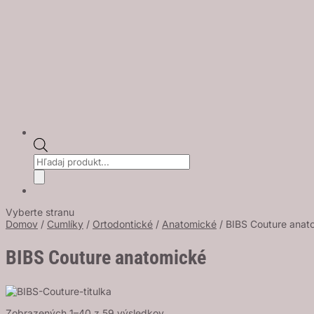
Products
search
Vyberte stranu
Domov
/
Cumlíky
/
Ortodontické
/
Anatomické
/ BIBS Couture anat
BIBS Couture anatomické
Zobrazených 1–40 z 59 výsledkov