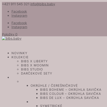
+421 911 545 321
info@bibs.baby
Facebook
Instagram
Facebook
Instagram
Položky 0
NOVINKY
KOLEKCIE
BIBS X LIBERTY
BIBS X MOOMIN
BIBS STUDIO
DARČEKOVÉ SETY
CUMLÍKY
PODĽA TVARU SAVIČKY
OKRÚHLE / ČEREŠNIČKOVÉ
BIBS BOHEME – OKRÚHLA SAVIČKA
BIBS COLOUR – OKRÚHLA SAVIČKA
BIBS DE LUX – OKRÚHLA SAVIČKA
ORTODONTICKÉ
SYMETRICKÉ