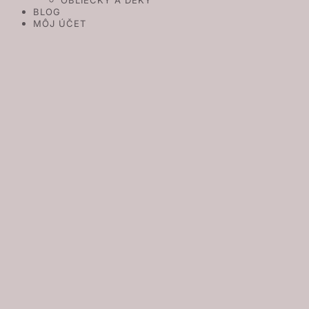
OBLIEČKY A DEKY
BLOG
MÔJ ÚČET