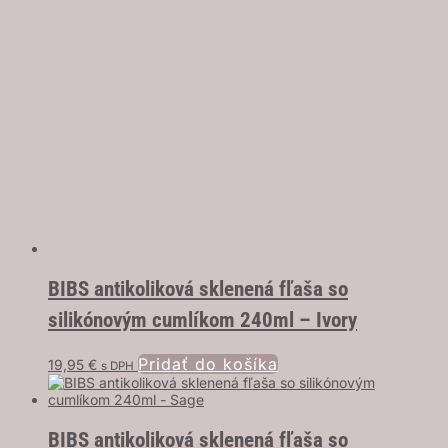
BIBS antikoliková sklenená fľaša so
silikónovým cumlíkom 240ml – Ivory
Pridať do košíka
19,95
€
s DPH
BIBS antikoliková sklenená fľaša so