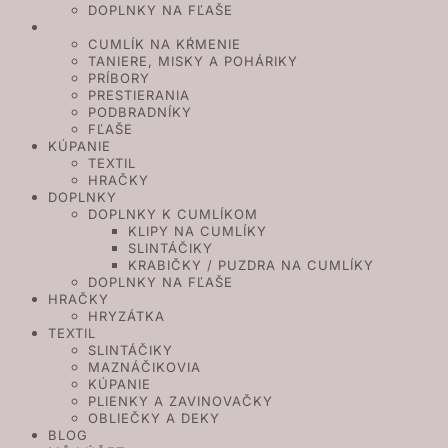
DOPLNKY NA FĽAŠE
KŔMENIE
CUMLÍK NA KŔMENIE
TANIERE, MISKY A POHÁRIKY
PRÍBORY
PRESTIERANIA
PODBRADNÍKY
FĽAŠE
KÚPANIE
TEXTIL
HRAČKY
DOPLNKY
DOPLNKY K CUMLÍKOM
KLIPY NA CUMLÍKY
SLINTÁČIKY
KRABIČKY / PUZDRA NA CUMLÍKY
DOPLNKY NA FĽAŠE
HRAČKY
HRYZÁTKA
TEXTIL
SLINTÁČIKY
MAZNÁČIKOVIA
KÚPANIE
PLIENKY A ZAVINOVAČKY
OBLIEČKY A DEKY
BLOG