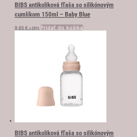
BIBS antikoliková fľaša so silikónovým
cumlíkom 150ml – Baby Blue
Pridať do košíka
9,95
€
s DPH
BIBS antikoliková fľaša so silikónovým