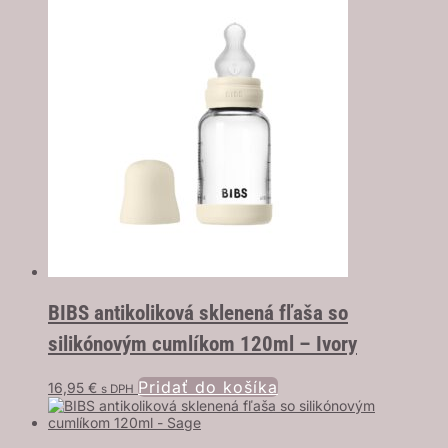
BIBS antikoliková sklenená fľaša so
silikónovým cumlíkom 120ml – Ivory
Pridať do košíka
16,95
€
s DPH