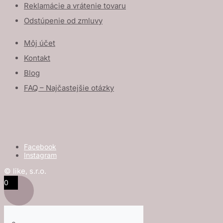
Reklamácie a vrátenie tovaru
Odstúpenie od zmluvy
Môj účet
Kontakt
Blog
FAQ – Najčastejšie otázky
Facebook
Instagram
© like, s.r.o.
0