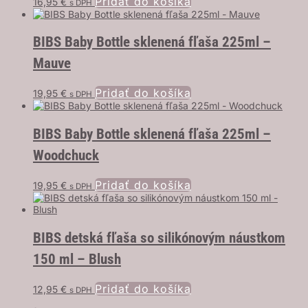
Pridať do košíka
16,95
€
s DPH
BIBS Baby Bottle sklenená fľaša 225ml –
Mauve
Pridať do košíka
19,95
€
s DPH
BIBS Baby Bottle sklenená fľaša 225ml –
Woodchuck
Pridať do košíka
19,95
€
s DPH
BIBS detská fľaša so silikónovým náustkom
150 ml – Blush
Pridať do košíka
12,95
€
s DPH