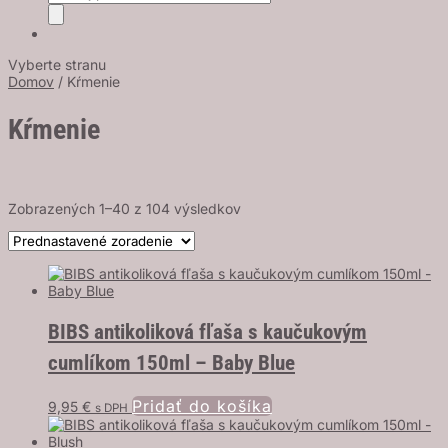
search
Vyberte stranu
Domov
/ Kŕmenie
Kŕmenie
Zobrazených 1–40 z 104 výsledkov
BIBS antikoliková fľaša s kaučukovým
cumlíkom 150ml – Baby Blue
Pridať do košíka
9,95
€
s DPH