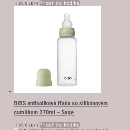
Pridať do košíka
11,95
€
s DPH
BIBS antikoliková fľaša so silikónovým
cumlíkom 270ml – Sage
Pridať do košíka
11,95
€
s DPH