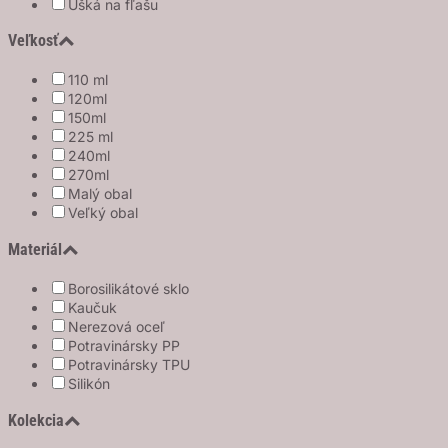
Ušká na fľašu
Veľkosť
110 ml
120ml
150ml
225 ml
240ml
270ml
Malý obal
Veľký obal
Materiál
Borosilikátové sklo
Kaučuk
Nerezová oceľ
Potravinársky PP
Potravinársky TPU
Silikón
Kolekcia