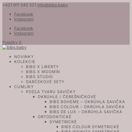
+421 911 545 321
info@bibs.baby
Facebook
Instagram
Facebook
Instagram
Položky 0
NOVINKY
KOLEKCIE
BIBS X LIBERTY
BIBS X MOOMIN
BIBS STUDIO
DARČEKOVÉ SETY
CUMLÍKY
PODĽA TVARU SAVIČKY
OKRÚHLE / ČEREŠNIČKOVÉ
BIBS BOHEME – OKRÚHLA SAVIČKA
BIBS COLOUR – OKRÚHLA SAVIČKA
BIBS DE LUX – OKRÚHLA SAVIČKA
ORTODONTICKÉ
SYMETRICKÉ
BIBS COLOUR SYMETRICKÉ
BIBS INFINITY SYMETRICKÉ