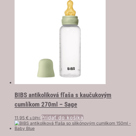
BIBS antikoliková fľaša s kaučukovým
cumlíkom 270ml – Sage
Pridať do košíka
11,95
€
s DPH