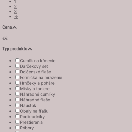
1
2
3
→
Cena
€
€
Typ produktu
Cumlík na kŕmenie
Darčekový set
Dojčenské fľaše
Formička na mrazenie
Hrnčeky a poháre
Misky a taniere
Náhradné cumlíky
Náhradné fľaše
Náustok
Obaly na fľašu
Podbradníky
Prestierania
Príbory