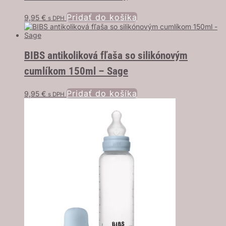
Pridať do košíka
9,95
€
s DPH
BIBS antikoliková fľaša so silikónovým
cumlíkom 150ml – Sage
Pridať do košíka
9,95
€
s DPH