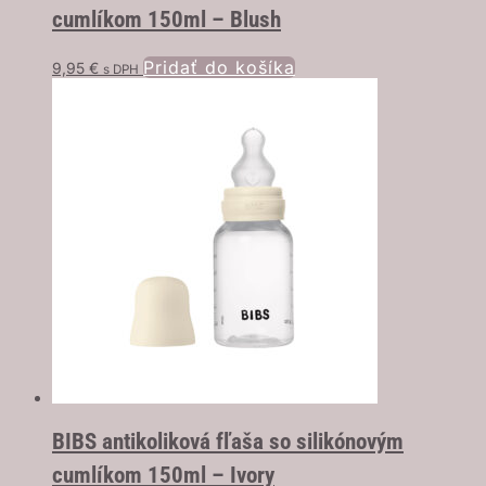
cumlíkom 150ml – Blush
Pridať do košíka
9,95
€
s DPH
BIBS antikoliková fľaša so silikónovým
cumlíkom 150ml – Ivory