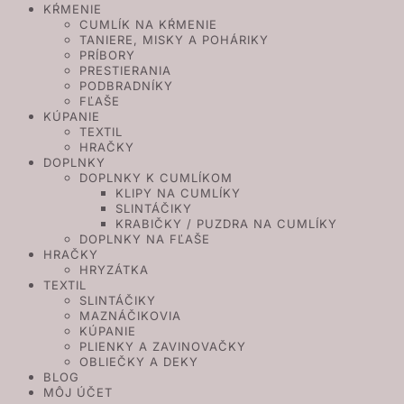
KŔMENIE
CUMLÍK NA KŔMENIE
TANIERE, MISKY A POHÁRIKY
PRÍBORY
PRESTIERANIA
PODBRADNÍKY
FĽAŠE
KÚPANIE
TEXTIL
HRAČKY
DOPLNKY
DOPLNKY K CUMLÍKOM
KLIPY NA CUMLÍKY
SLINTÁČIKY
KRABIČKY / PUZDRA NA CUMLÍKY
DOPLNKY NA FĽAŠE
HRAČKY
HRYZÁTKA
TEXTIL
SLINTÁČIKY
MAZNÁČIKOVIA
KÚPANIE
PLIENKY A ZAVINOVAČKY
OBLIEČKY A DEKY
BLOG
MÔJ ÚČET