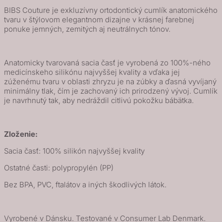
veľkost
BIBS Couture je exkluzívny ortodontický cumlík anatomického
2,
tvaru v štýlovom elegantnom dizajne v krásnej farebnej
Vanilla
ponuke jemných, zemitých aj neutrálnych tónov.
/
Peach
Anatomicky tvarovaná sacia časť je vyrobená zo 100%-ného
medicínskeho silikónu najvyššej kvality a vďaka jej
zúženému tvaru v oblasti zhryzu je na zúbky a ďasná vyvíjaný
minimálny tlak, čím je zachovaný ich prirodzený vývoj. Cumlík
je navrhnutý tak, aby nedráždil citlivú pokožku bábätka.
Zloženie:
Sacia časť: 100% silikón najvyššej kvality
Ostatné časti: polypropylén (PP)
Bez BPA, PVC, ftalátov a iných škodlivých látok.
Vyrobené v Dánsku. Testované v Consumer Lab Denmark.