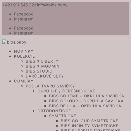
+421 911 545 321
info@bibs.baby
Facebook
Instagram
Facebook
Instagram
NOVINKY
KOLEKCIE
BIBS X LIBERTY
BIBS X MOOMIN
BIBS STUDIO
DARČEKOVÉ SETY
CUMLÍKY
PODĽA TVARU SAVIČKY
OKRÚHLE / ČEREŠNIČKOVÉ
BIBS BOHEME – OKRÚHLA SAVIČKA
BIBS COLOUR – OKRÚHLA SAVIČKA
BIBS DE LUX – OKRÚHLA SAVIČKA
ORTODONTICKÉ
SYMETRICKÉ
BIBS COLOUR SYMETRICKÉ
BIBS INFINITY SYMETRICKÉ
BIBS SUPREME SYMETRICKÉ