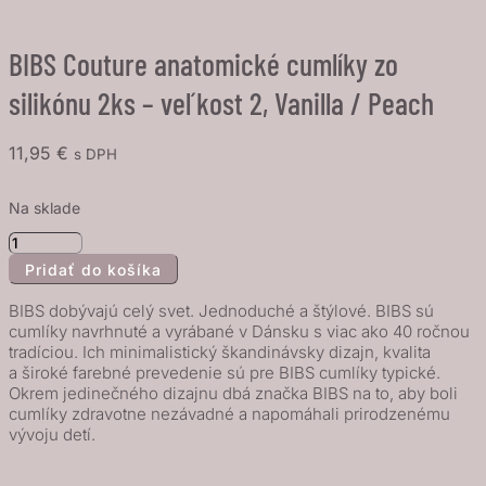
BIBS Couture anatomické cumlíky zo
silikónu 2ks – veľkost 2, Vanilla / Peach
11,95
€
s DPH
Na sklade
množstvo
Pridať do košíka
BIBS
Couture
BIBS dobývajú celý svet. Jednoduché a štýlové. BIBS sú
anatomické
cumlíky navrhnuté a vyrábané v Dánsku s viac ako 40 ročnou
tradíciou. Ich minimalistický škandinávsky dizajn, kvalita
cumlíky
a široké farebné prevedenie sú pre BIBS cumlíky typické.
zo
Okrem jedinečného dizajnu dbá značka BIBS na to, aby boli
silikónu
cumlíky zdravotne nezávadné a napomáhali prirodzenému
vývoju detí.
2ks
-