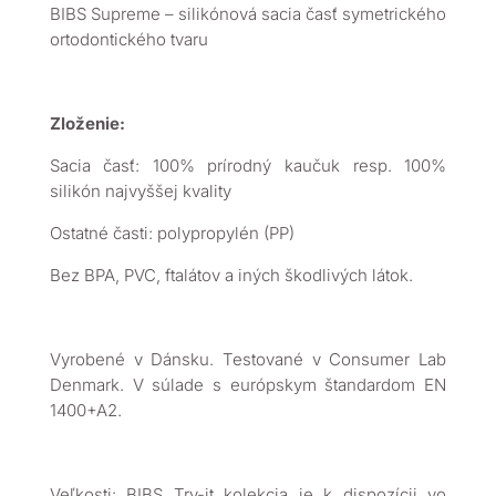
BIBS Supreme – silikónová sacia časť symetrického
ortodontického tvaru
Zloženie:
Sacia časť: 100% prírodný kaučuk resp. 100%
silikón najvyššej kvality
Ostatné časti: polypropylén (PP)
Bez BPA, PVC, ftalátov a iných škodlivých látok.
Vyrobené v Dánsku. Testované v Consumer Lab
Denmark. V súlade s európskym štandardom EN
1400+A2.
Veľkosti: BIBS Try-it kolekcia je k dispozícii vo