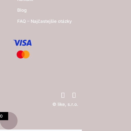
Blog
FAQ – Najčastejšie otázky
© like, s.r.o.
0