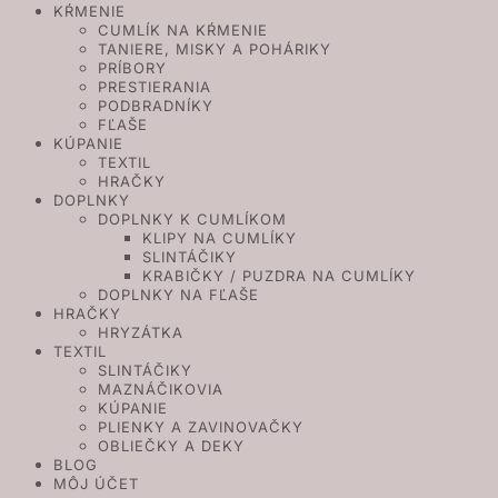
KŔMENIE
CUMLÍK NA KŔMENIE
TANIERE, MISKY A POHÁRIKY
PRÍBORY
PRESTIERANIA
PODBRADNÍKY
FĽAŠE
KÚPANIE
TEXTIL
HRAČKY
DOPLNKY
DOPLNKY K CUMLÍKOM
KLIPY NA CUMLÍKY
SLINTÁČIKY
KRABIČKY / PUZDRA NA CUMLÍKY
DOPLNKY NA FĽAŠE
HRAČKY
HRYZÁTKA
TEXTIL
SLINTÁČIKY
MAZNÁČIKOVIA
KÚPANIE
PLIENKY A ZAVINOVAČKY
OBLIEČKY A DEKY
BLOG
MÔJ ÚČET