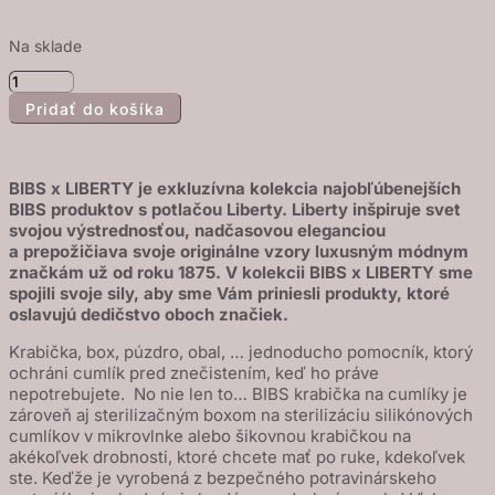
Na sklade
množstvo
Pridať do košíka
BIBS
x
LIBERTY
BIBS x LIBERTY je exkluzívna kolekcia najobľúbenejších
krabička
BIBS produktov s potlačou Liberty. Liberty inšpiruje svet
na
svojou výstrednosťou, nadčasovou eleganciou
cumlíky
a prepožičiava svoje originálne vzory luxusným módnym
značkám už od roku 1875. V kolekcii BIBS x LIBERTY sme
-
spojili svoje sily, aby sme Vám priniesli produkty, ktoré
Oscar
oslavujú dedičstvo oboch značiek.
Meadow
Krabička, box, púzdro, obal, … jednoducho pomocník, ktorý
Blossom
ochráni cumlík pred znečistením, keď ho práve
nepotrebujete. No nie len to… BIBS krabička na cumlíky je
zároveň aj sterilizačným boxom na sterilizáciu silikónových
cumlíkov v mikrovlnke alebo šikovnou krabičkou na
akékoľvek drobnosti, ktoré chcete mať po ruke, kdekoľvek
ste. Keďže je vyrobená z bezpečného potravinárskeho