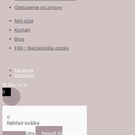
Odstúpenie od zmluvy
Môj účet
Kontakt
Blog
FAQ – Najčastejšie otázky
Facebook
Instagram
© like, s.r.o.
0
0
Náhľad košíka
Košík je prázdny
Naspäť do