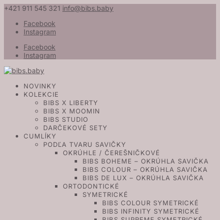
+421 911 545 321
info@bibs.baby
Facebook
Instagram
Facebook
Instagram
NOVINKY
KOLEKCIE
BIBS X LIBERTY
BIBS X MOOMIN
BIBS STUDIO
DARČEKOVÉ SETY
CUMLÍKY
PODĽA TVARU SAVIČKY
OKRÚHLE / ČEREŠNIČKOVÉ
BIBS BOHEME – OKRÚHLA SAVIČKA
BIBS COLOUR – OKRÚHLA SAVIČKA
BIBS DE LUX – OKRÚHLA SAVIČKA
ORTODONTICKÉ
SYMETRICKÉ
BIBS COLOUR SYMETRICKÉ
BIBS INFINITY SYMETRICKÉ
BIBS SUPREME SYMETRICKÉ