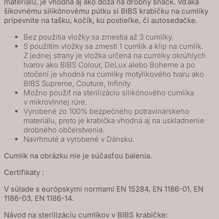
materiálu, je vhodná aj ako dóza na drobný snack. Vďaka
šikovnému silikónovému pútku si BIBS krabičku na cumlíky
pripevníte na tašku, kočík, ku postieľke, či autosedačke.
Bez použitia vložky sa zmestia až 3 cumlíky.
S použitím vložky sa zmestí 1 cumlík a klip na cumlík.
Z jednej strany je vložka určená na cumlíky okrúhlych
tvarov ako BIBS Colour, DeLux alebo Boheme a po
otočení je vhodná na cumlíky motýlikového tvaru ako
BIBS Supreme, Couture, Infinity.
Možno použiť na sterilizáciu silikónového cumlíka
v mikrovlnnej rúre.
Vyrobené zo 100% bezpečného potravinárskeho
materiálu, preto je krabička vhodná aj na uskladnenie
drobného občerstvenia.
Navrhnuté a vyrobené v Dánsku.
Cumlík na obrázku nie je súčasťou balenia.
Certifikáty :
V súlade s európskymi normami EN 15284, EN 1186-01, EN
1186-03, EN 1186-14.
Návod na sterilizáciu cumlíkov v BIBS krabičke: