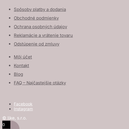
Spôsoby platby a dodania
Obchodné podmienky
Ochrana osobných údajov
Reklamácie a vrátenie tovaru
Odstúpenie od zmluvy
Môj účet
Kontakt
Blog
FAQ – Najčastejšie otázky
Facebook
Instagram
© like, s.r.o.
0