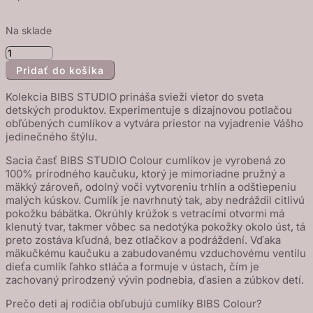
Na sklade
množstvo
Pridať do košíka
BIBS
STUDIO
Kolekcia BIBS STUDIO prináša svieži vietor do sveta
Colour
detských produktov. Experimentuje s dizajnovou potlačou
obľúbených cumlíkov a vytvára priestor na vyjadrenie Vášho
Polka
jedinečného štýlu.
cumlíky
z
Sacia časť BIBS STUDIO Colour cumlíkov je vyrobená zo
100% prírodného kaučuku, ktorý je mimoriadne pružný a
prírodného
mäkký zároveň, odolný voči vytvoreniu trhlín a odštiepeniu
kaučuku
malých kúskov. Cumlík je navrhnutý tak, aby nedráždil citlivú
2ks
pokožku bábätka. Okrúhly krúžok s vetracími otvormi má
klenutý tvar, takmer vôbec sa nedotýka pokožky okolo úst, tá
-
preto zostáva kľudná, bez otlačkov a podráždení. Vďaka
veľkosť
mäkučkému kaučuku a zabudovanému vzduchovému ventilu
2
dieťa cumlík ľahko stláča a formuje v ústach, čím je
zachovaný prirodzený vývin podnebia, ďasien a zúbkov detí.
-
Ivory
Prečo deti aj rodičia obľubujú cumlíky BIBS Colour?