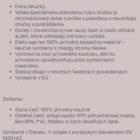
/
Extra ľahučký.
Black
Vďaka špeciálnemu klenutému tvaru krúžku je
minimalizovaný dotyk cumlíka s pokožkou a nevznikajú
otlačky a podráždenia.
Guľatý / čerešničkový tvar sacej časti si často obľúbia
aj deti, ktoré odmietajú iné tvary cumlíka.
Dieťa saje len 100% prírodný bezpečný materiál –
kaučuk vyrobený z miazgy stromu Hevea.
Výnimočná chuť prírodného kaučuku, deti ho
prirodzene uprednostňujú pred syntetickými
materiálmi.
Štýlový dizajn v mnohých farebných prevedeniach.
Vyrobené v EU.
Zloženie
:
Sacia časť: 100% prírodný kaučuk
Ostatné časti: polypropylén (PP) potravinárskej kvality.
Bez BPA, PVC, ftalátov a iných škodlivých látok.
Vyrobené v Dánsku. V súlade s európskym štandardom EN
1400+A2.