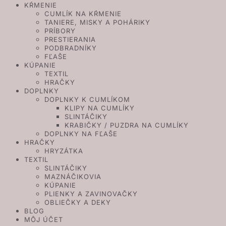
KŔMENIE
CUMLÍK NA KŔMENIE
TANIERE, MISKY A POHÁRIKY
PRÍBORY
PRESTIERANIA
PODBRADNÍKY
FĽAŠE
KÚPANIE
TEXTIL
HRAČKY
DOPLNKY
DOPLNKY K CUMLÍKOM
KLIPY NA CUMLÍKY
SLINTÁČIKY
KRABIČKY / PUZDRA NA CUMLÍKY
DOPLNKY NA FĽAŠE
HRAČKY
HRYZÁTKA
TEXTIL
SLINTÁČIKY
MAZNÁČIKOVIA
KÚPANIE
PLIENKY A ZAVINOVAČKY
OBLIEČKY A DEKY
BLOG
MÔJ ÚČET