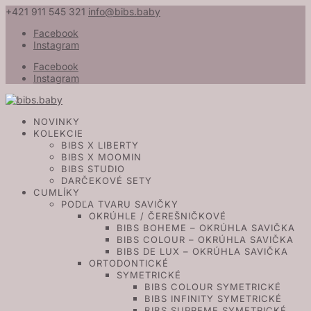
+421 911 545 321
info@bibs.baby
Facebook
Instagram
Facebook
Instagram
NOVINKY
KOLEKCIE
BIBS X LIBERTY
BIBS X MOOMIN
BIBS STUDIO
DARČEKOVÉ SETY
CUMLÍKY
PODĽA TVARU SAVIČKY
OKRÚHLE / ČEREŠNIČKOVÉ
BIBS BOHEME – OKRÚHLA SAVIČKA
BIBS COLOUR – OKRÚHLA SAVIČKA
BIBS DE LUX – OKRÚHLA SAVIČKA
ORTODONTICKÉ
SYMETRICKÉ
BIBS COLOUR SYMETRICKÉ
BIBS INFINITY SYMETRICKÉ
BIBS SUPREME SYMETRICKÉ