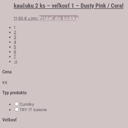
kaučuku 2 ks – veľkosť 1 – Dusty Pink / Coral
Pridať do košíka
11,95
€
s DPH
1
2
3
4
5
6
7
→
Cena
€
€
Typ produktu
Cumlíky
TRY IT balenie
Veľkosť