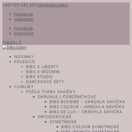
+421 911 545 321
info@bibs.baby
Facebook
Instagram
Facebook
Instagram
Položky 0
NOVINKY
KOLEKCIE
BIBS X LIBERTY
BIBS X MOOMIN
BIBS STUDIO
DARČEKOVÉ SETY
CUMLÍKY
PODĽA TVARU SAVIČKY
OKRÚHLE / ČEREŠNIČKOVÉ
BIBS BOHEME – OKRÚHLA SAVIČKA
BIBS COLOUR – OKRÚHLA SAVIČKA
BIBS DE LUX – OKRÚHLA SAVIČKA
ORTODONTICKÉ
SYMETRICKÉ
BIBS COLOUR SYMETRICKÉ
BIBS INFINITY SYMETRICKÉ