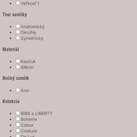
Veľkosť 1
Tvar savičky
Anatomický
Okrúhly
Symetrický
Materiál
Kaučuk
Silikón
Nočný cumlík
Áno
Kolekcia
BIBS x LIBERTY
Boheme
Colour
Couture
De Lux