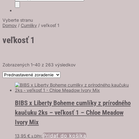
search
Vyberte stranu
Domov
/
Cumlíky
/ veľkosť 1
veľkosť 1
Zobrazených 1–40 z 263 výsledkov
BIBS x Liberty Boheme cumlíky z prírodného
kaučuku 2ks – veľkosť 1 – Chloe Meadow
Ivory Mix
Pridať do košíka
13,95
€
s DPH