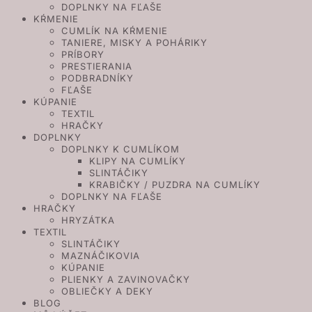
DOPLNKY NA FĽAŠE
KŔMENIE
CUMLÍK NA KŔMENIE
TANIERE, MISKY A POHÁRIKY
PRÍBORY
PRESTIERANIA
PODBRADNÍKY
FĽAŠE
KÚPANIE
TEXTIL
HRAČKY
DOPLNKY
DOPLNKY K CUMLÍKOM
KLIPY NA CUMLÍKY
SLINTÁČIKY
KRABIČKY / PUZDRA NA CUMLÍKY
DOPLNKY NA FĽAŠE
HRAČKY
HRYZÁTKA
TEXTIL
SLINTÁČIKY
MAZNÁČIKOVIA
KÚPANIE
PLIENKY A ZAVINOVAČKY
OBLIEČKY A DEKY
BLOG