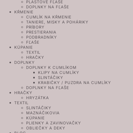
PLASTOVÉ FĽAŠE
DOPLNKY NA FĽAŠE
KŔMENIE
CUMLÍK NA KŔMENIE
TANIERE, MISKY A POHÁRIKY
PRÍBORY
PRESTIERANIA
PODBRADNÍKY
FĽAŠE
KÚPANIE
TEXTIL
HRAČKY
DOPLNKY
DOPLNKY K CUMLÍKOM
KLIPY NA CUMLÍKY
SLINTÁČIKY
KRABIČKY / PUZDRA NA CUMLÍKY
DOPLNKY NA FĽAŠE
HRAČKY
HRYZÁTKA
TEXTIL
SLINTÁČIKY
MAZNÁČIKOVIA
KÚPANIE
PLIENKY A ZAVINOVAČKY
OBLIEČKY A DEKY