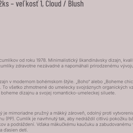
s – veľkosť 1, Cloud / Blush
umlíkov od roku 1978. Minimalistický škandinávsky dizajn, kvali
cumlíky zdravotne nezávadné a napomáhali prirodzenému vývoju d
zajn v modernom bohémskom štýle. „Boho“ alebo „Boheme chic“ j
de. To všetko zhmotnené do umelecky svojráznych organických vz
boheme dizajnu a svojej romanticko-umeleckej siluete.
je mimoriadne pružný a mäkký zároveň, odolný proti vytvoreniu t
(PP). Cumlík je navrhnutý tak, aby nedráždil citlivú pokožku bá
lačkov a podráždení. Vďaka mäkučkému kaučuku a zabudovanému v
a ďasien detí.