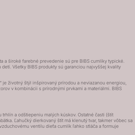
ta a široké farebné prevedenie sú pre BIBS cumlíky typické.
etí. Všetky BIBS produkty sú garanciou najvyššej kvality
e životný štýl inšpirovaný prírodou a neviazanou energiou,
orov v kombinácii s prírodnými prvkami a materiálmi. BIBS
rhlín a odštiepeniu malých kúskov. Ostatné časti (štít
bätka. Ľahučký dierkovaný štít má klenutý tvar, takmer vôbec sa
zduchovému ventilu dieťa cumlík ľahko stláča a formuje