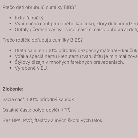
Blush
Prečo deti obľubujú cumlíky BIBS?
Extra ľahučký.
Výnimočná chuť prírodného kaučuku, ktorý deti prirodze
Guľatý / čerešnový tvar sacej časti si často obľúbia aj deti
Prečo rodičia obľubujú cumlíky BIBS?
Dieťa saje len 100% prírodný bezpečný materiál – kauču
Vďaka špeciálnemu klenutému tvaru štítu je minimalizova
Štýlový dizajn v mnohých farebných prevedeniach.
Vyrobené v EU.
Zloženie:
Sacia časť: 100% prírodný kaučuk
Ostatné časti: polypropylén (PP)
Bez BPA, PVC, ftalátov a iných škodlivých látok.