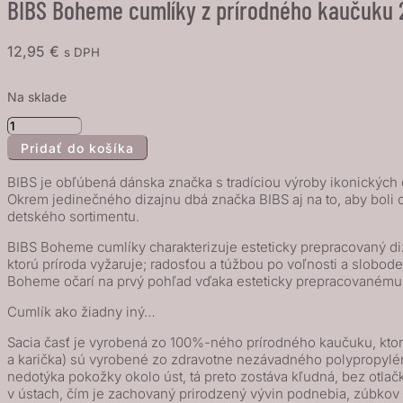
BIBS Boheme cumlíky z prírodného kaučuku 2k
12,95
€
s DPH
Na sklade
množstvo
Pridať do košíka
BIBS
Boheme
BIBS je obľúbená dánska značka s tradíciou výroby ikonických c
cumlíky
Okrem jedinečného dizajnu dbá značka BIBS aj na to, aby boli 
detského sortimentu.
z
prírodného
BIBS Boheme cumlíky charakterizuje esteticky prepracovaný di
kaučuku
ktorú príroda vyžaruje; radosťou a túžbou po voľnosti a slobo
Boheme očarí na prvý pohľad vďaka esteticky prepracovanému 
2ks
-
Cumlík ako žiadny iný…
veľkosť
Sacia časť je vyrobená zo 100%-ného prírodného kaučuku, ktorý 
1,
a karička) sú vyrobené zo zdravotne nezávadného polypropylénu 
Cloud
nedotýka pokožky okolo úst, tá preto zostáva kľudná, bez ot
v ústach, čím je zachovaný prirodzený vývin podnebia, zúbkov 
/