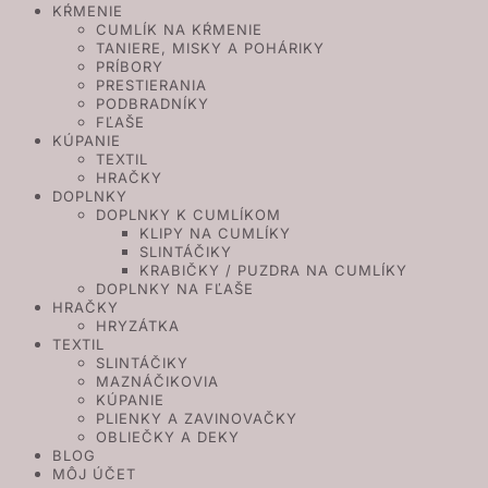
KŔMENIE
CUMLÍK NA KŔMENIE
TANIERE, MISKY A POHÁRIKY
PRÍBORY
PRESTIERANIA
PODBRADNÍKY
FĽAŠE
KÚPANIE
TEXTIL
HRAČKY
DOPLNKY
DOPLNKY K CUMLÍKOM
KLIPY NA CUMLÍKY
SLINTÁČIKY
KRABIČKY / PUZDRA NA CUMLÍKY
DOPLNKY NA FĽAŠE
HRAČKY
HRYZÁTKA
TEXTIL
SLINTÁČIKY
MAZNÁČIKOVIA
KÚPANIE
PLIENKY A ZAVINOVAČKY
OBLIEČKY A DEKY
BLOG
MÔJ ÚČET