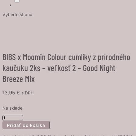
Vyberte stranu
BIBS x Moomin Colour cumlíky z prírodného
kaučuku 2ks – veľkosť 2 – Good Night
Breeze Mix
13,95
€
s DPH
Na sklade
množstvo
Pridať do košíka
BIBS
x