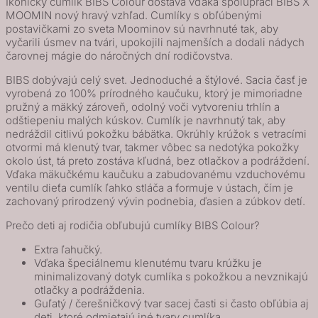
Ikonický cumlík BIBS Colour dostáva vďaka spolupráci BIBS X
Moomin
MOOMIN nový hravý vzhľad. Cumlíky s obľúbenými
postavičkami zo sveta Moominov sú navrhnuté tak, aby
Colour
vyčarili úsmev na tvári, upokojili najmenších a dodali nádych
cumlíky
čarovnej mágie do náročných dní rodičovstva.
z
BIBS dobývajú celý svet. Jednoduché a štýlové. Sacia časť je
prírodného
vyrobená zo 100% prírodného kaučuku, ktorý je mimoriadne
kaučuku
pružný a mäkký zároveň, odolný voči vytvoreniu trhlín a
2ks
odštiepeniu malých kúskov. Cumlík je navrhnutý tak, aby
nedráždil citlivú pokožku bábätka. Okrúhly krúžok s vetracími
-
otvormi má klenutý tvar, takmer vôbec sa nedotýka pokožky
veľkosť
okolo úst, tá preto zostáva kľudná, bez otlačkov a podráždení.
2
Vďaka mäkučkému kaučuku a zabudovanému vzduchovému
ventilu dieťa cumlík ľahko stláča a formuje v ústach, čím je
-
zachovaný prirodzený vývin podnebia, ďasien a zúbkov detí.
Good
Prečo deti aj rodičia obľubujú cumlíky BIBS Colour?
Night
Breeze
Extra ľahučký.
Mix
Vďaka špeciálnemu klenutému tvaru krúžku je
minimalizovaný dotyk cumlíka s pokožkou a nevznikajú
otlačky a podráždenia.
Guľatý / čerešničkový tvar sacej časti si často obľúbia aj
deti, ktoré odmietajú iné tvary cumlíka.