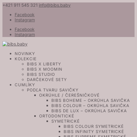
+421 911 545 321
info@bibs.baby
Facebook
Instagram
Facebook
Instagram
NOVINKY
KOLEKCIE
BIBS X LIBERTY
BIBS X MOOMIN
BIBS STUDIO
DARČEKOVÉ SETY
CUMLÍKY
PODĽA TVARU SAVIČKY
OKRÚHLE / ČEREŠNIČKOVÉ
BIBS BOHEME – OKRÚHLA SAVIČKA
BIBS COLOUR – OKRÚHLA SAVIČKA
BIBS DE LUX – OKRÚHLA SAVIČKA
ORTODONTICKÉ
SYMETRICKÉ
BIBS COLOUR SYMETRICKÉ
BIBS INFINITY SYMETRICKÉ
BIBS SUPREME SYMETRICKÉ