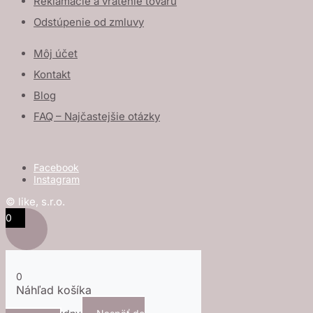
Reklamácie a vrátenie tovaru
Odstúpenie od zmluvy
Môj účet
Kontakt
Blog
FAQ – Najčastejšie otázky
Facebook
Instagram
© like, s.r.o.
0
0
Náhľad košíka