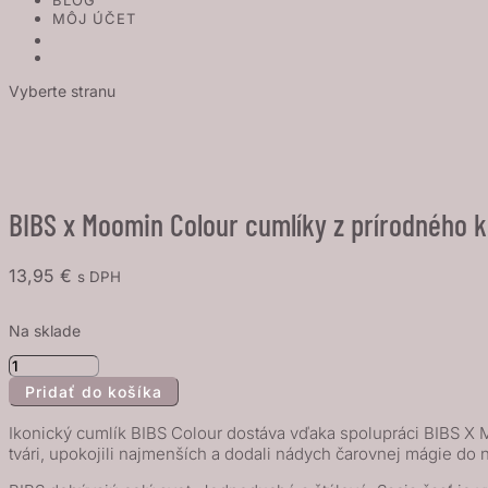
BLOG
MÔJ ÚČET
Vyberte stranu
BIBS x Moomin Colour cumlíky z prírodného k
13,95
€
s DPH
Na sklade
množstvo
Pridať do košíka
BIBS
x
Ikonický cumlík BIBS Colour dostáva vďaka spolupráci BIBS X
Moomin
tvári, upokojili najmenších a dodali nádych čarovnej mágie do 
Colour