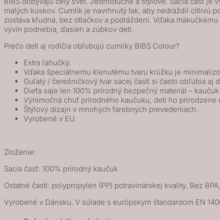
BIBS dobývajú celý svet. Jednoduché a štýlové. Sacia časť je 
cumlíky
malých kúskov. Cumlík je navrhnutý tak, aby nedráždil citlivú 
z
zostáva kľudná, bez otlačkov a podráždení. Vďaka mäkučkému 
vývin podnebia, ďasien a zúbkov detí.
prírodného
kaučuku
Prečo deti aj rodičia obľubujú cumlíky BIBS Colour?
2ks
Extra ľahučký.
-
Vďaka špeciálnemu klenutému tvaru krúžku je minimalizo
veľkosť
Guľatý / čerešničkový tvar sacej časti si často obľúbia aj d
Dieťa saje len 100% prírodný bezpečný materiál – kauču
1
Výnimočná chuť prírodného kaučuku, deti ho prirodzene 
-
Štýlový dizajn v mnohých farebných prevedeniach.
Friends
Vyrobené v EU.
Ivory
Mix
Zloženie:
Sacia časť: 100% prírodný kaučuk
Ostatné časti: polypropylén (PP) potravinárskej kvality. Bez BPA,
Vyrobené v Dánsku. V súlade s európskym štandardom EN 14