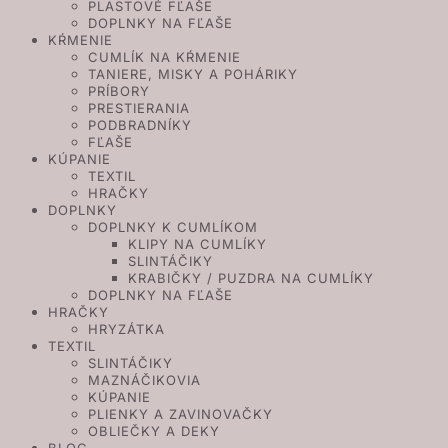
PLASTOVÉ FĽAŠE
DOPLNKY NA FĽAŠE
KŔMENIE
CUMLÍK NA KŔMENIE
TANIERE, MISKY A POHÁRIKY
PRÍBORY
PRESTIERANIA
PODBRADNÍKY
FĽAŠE
KÚPANIE
TEXTIL
HRAČKY
DOPLNKY
DOPLNKY K CUMLÍKOM
KLIPY NA CUMLÍKY
SLINTÁČIKY
KRABIČKY / PUZDRA NA CUMLÍKY
DOPLNKY NA FĽAŠE
HRAČKY
HRYZÁTKA
TEXTIL
SLINTÁČIKY
MAZNÁČIKOVIA
KÚPANIE
PLIENKY A ZAVINOVAČKY
OBLIEČKY A DEKY