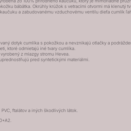
vyrobená zo 100% prírodného kaučuku, ktorý je mimoriadne pružný
pokožku bábätka. Okrúhly krúžok s vetracími otvormi má klenutý t
kaučuku a zabudovanému vzduchovému ventilu dieťa cumlík ľahko
vaný dotyk cumlíka s pokožkou a nevznikajú otlačky a podrážde
eti, ktoré odmietajú iné tvary cumlíka.
k vyrobený z miazgy stromu Hevea.
uprednostňujú pred syntetickými materiálmi.
 PVC, ftalátov a iných škodlivých látok.
00+A2.