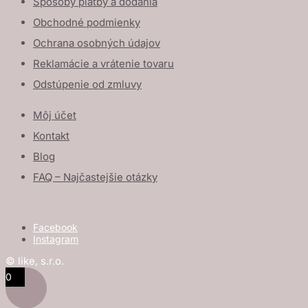
Spôsoby platby a dodania
Obchodné podmienky
Ochrana osobných údajov
Reklamácie a vrátenie tovaru
Odstúpenie od zmluvy
Môj účet
Kontakt
Blog
FAQ – Najčastejšie otázky
Facebook
Instagram
© like, s.r.o.
0