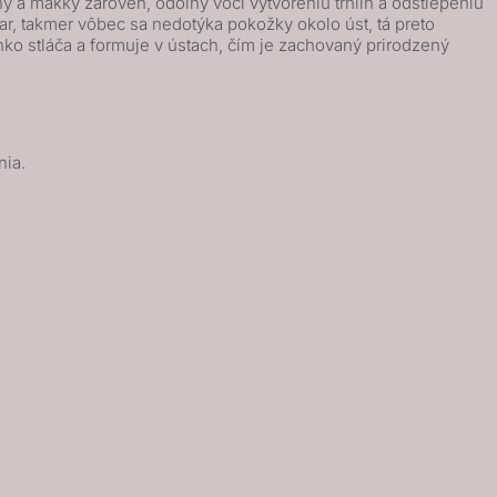
 a mäkký zároveň, odolný voči vytvoreniu trhlín a odštiepeniu
var, takmer vôbec sa nedotýka pokožky okolo úst, tá preto
 stláča a formuje v ústach, čím je zachovaný prirodzený
nia.