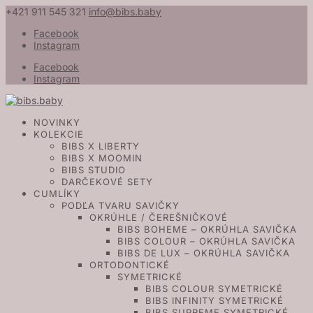
+421 911 545 321
info@bibs.baby
Facebook
Instagram
Facebook
Instagram
NOVINKY
KOLEKCIE
BIBS X LIBERTY
BIBS X MOOMIN
BIBS STUDIO
DARČEKOVÉ SETY
CUMLÍKY
PODĽA TVARU SAVIČKY
OKRÚHLE / ČEREŠNIČKOVÉ
BIBS BOHEME – OKRÚHLA SAVIČKA
BIBS COLOUR – OKRÚHLA SAVIČKA
BIBS DE LUX – OKRÚHLA SAVIČKA
ORTODONTICKÉ
SYMETRICKÉ
BIBS COLOUR SYMETRICKÉ
BIBS INFINITY SYMETRICKÉ
BIBS SUPREME SYMETRICKÉ