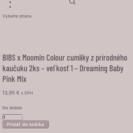
Vyberte stranu
BIBS x Moomin Colour cumlíky z prírodného
kaučuku 2ks – veľkosť 1 – Dreaming Baby
Pink Mix
13,95
€
s DPH
Na sklade
množstvo
Pridať do košíka
BIBS
x