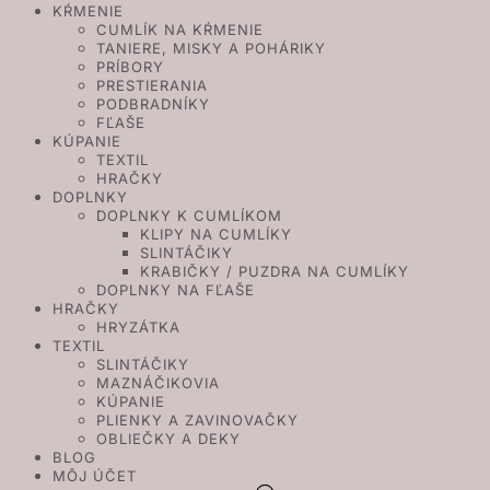
KŔMENIE
CUMLÍK NA KŔMENIE
TANIERE, MISKY A POHÁRIKY
PRÍBORY
PRESTIERANIA
PODBRADNÍKY
FĽAŠE
KÚPANIE
TEXTIL
HRAČKY
DOPLNKY
DOPLNKY K CUMLÍKOM
KLIPY NA CUMLÍKY
SLINTÁČIKY
KRABIČKY / PUZDRA NA CUMLÍKY
DOPLNKY NA FĽAŠE
HRAČKY
HRYZÁTKA
TEXTIL
SLINTÁČIKY
MAZNÁČIKOVIA
KÚPANIE
PLIENKY A ZAVINOVAČKY
OBLIEČKY A DEKY
BLOG
MÔJ ÚČET