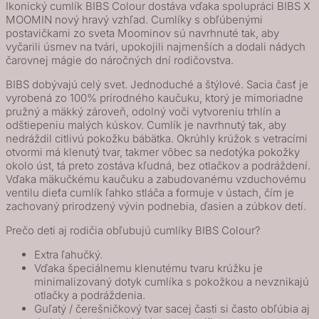
Ikonický cumlík BIBS Colour dostáva vďaka spolupráci BIBS X
Moomin
MOOMIN nový hravý vzhľad. Cumlíky s obľúbenými
postavičkami zo sveta Moominov sú navrhnuté tak, aby
Colour
vyčarili úsmev na tvári, upokojili najmenších a dodali nádych
cumlíky
čarovnej mágie do náročných dní rodičovstva.
z
BIBS dobývajú celý svet. Jednoduché a štýlové. Sacia časť je
prírodného
vyrobená zo 100% prírodného kaučuku, ktorý je mimoriadne
kaučuku
pružný a mäkký zároveň, odolný voči vytvoreniu trhlín a
2ks
odštiepeniu malých kúskov. Cumlík je navrhnutý tak, aby
nedráždil citlivú pokožku bábätka. Okrúhly krúžok s vetracími
-
otvormi má klenutý tvar, takmer vôbec sa nedotýka pokožky
veľkosť
okolo úst, tá preto zostáva kľudná, bez otlačkov a podráždení.
1
Vďaka mäkučkému kaučuku a zabudovanému vzduchovému
ventilu dieťa cumlík ľahko stláča a formuje v ústach, čím je
-
zachovaný prirodzený vývin podnebia, ďasien a zúbkov detí.
Dreaming
Prečo deti aj rodičia obľubujú cumlíky BIBS Colour?
Baby
Pink
Extra ľahučký.
Mix
Vďaka špeciálnemu klenutému tvaru krúžku je
minimalizovaný dotyk cumlíka s pokožkou a nevznikajú
otlačky a podráždenia.
Guľatý / čerešničkový tvar sacej časti si často obľúbia aj