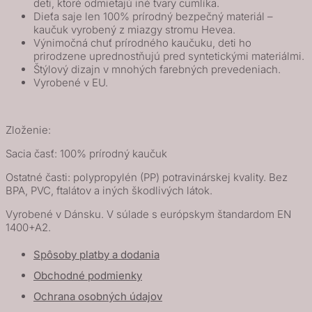
deti, ktoré odmietajú iné tvary cumlíka.
Dieťa saje len 100% prírodný bezpečný materiál –
kaučuk vyrobený z miazgy stromu Hevea.
Výnimočná chuť prírodného kaučuku, deti ho
prirodzene uprednostňujú pred syntetickými materiálmi.
Štýlový dizajn v mnohých farebných prevedeniach.
Vyrobené v EU.
Zloženie:
Sacia časť: 100% prírodný kaučuk
Ostatné časti: polypropylén (PP) potravinárskej kvality. Bez
BPA, PVC, ftalátov a iných škodlivých látok.
Vyrobené v Dánsku. V súlade s európskym štandardom EN
1400+A2.
Spôsoby platby a dodania
Obchodné podmienky
Ochrana osobných údajov