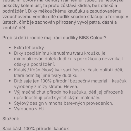
Ivory
pokožky kolem úst, ta proto zůstává klidná, bez otisků a
podráždění. Díky měkoučkému kaučuku a zabudovanému
/
vzduchovému ventilu dítě dudlík snadno stlačuje a formuje v
Baby
ústech, čímž je zachován přirozený vývoj patra, dásní a
Blue
zoubků dětí.
Proč si děti i rodiče mají rádi dudlíky BIBS Colour?
Extra lehoučký.
Díky speciálnímu klenutému tvaru kroužku je
minimalizován dotek dudlíku s pokožkou a nevznikají
otisky a podráždění.
Kulatý / třešničkový tvar sací části si často oblíbí i děti,
které odmítají jiné tvary dudlíku.
Dítě saje jen 100% přírodní bezpečný materiál – kaučuk
vyrobený z mízy stromu Hevea.
Výjimečná chuť přírodního kaučuku, děti jej přirozeně
upřednostňují před syntetickými materiály.
Stylový design v mnoha barevných provedeních.
Vyrobeno v EU.
Složení:
Sací část: 100% přírodní kaučuk