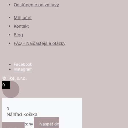
Odstúpenie od zmluvy
Môj účet
Kontakt
Blog
FAQ – Najčastejšie otázky
Facebook
Instagram
© like, s.r.o.
0
0
Náhľad košíka
Košík je prázdny
Naspäť do