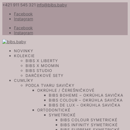
+421 911 545 321
info@bibs.baby
Facebook
Instagram
Facebook
Instagram
NOVINKY
KOLEKCIE
BIBS X LIBERTY
BIBS X MOOMIN
BIBS STUDIO
DARČEKOVÉ SETY
CUMLÍKY
PODĽA TVARU SAVIČKY
OKRÚHLE / ČEREŠNIČKOVÉ
BIBS BOHEME – OKRÚHLA SAVIČKA
BIBS COLOUR – OKRÚHLA SAVIČKA
BIBS DE LUX – OKRÚHLA SAVIČKA
ORTODONTICKÉ
SYMETRICKÉ
BIBS COLOUR SYMETRICKÉ
BIBS INFINITY SYMETRICKÉ
BIBS SUPREME SYMETRICKÉ