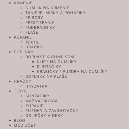
KŔMENIE
CUMLÍK NA KŔMENIE
TANIERE, MISKY A POHÁRIKY
PRÍBORY
PRESTIERANIA
PODBRADNÍKY
FĽAŠE
KÚPANIE
TEXTIL
HRAČKY
DOPLNKY
DOPLNKY K CUMLÍKOM
KLIPY NA CUMLÍKY
SLINTÁČIKY
KRABIČKY / PUZDRA NA CUMLÍKY
DOPLNKY NA FĽAŠE
HRAČKY
HRYZÁTKA
TEXTIL
SLINTÁČIKY
MAZNÁČIKOVIA
KÚPANIE
PLIENKY A ZAVINOVAČKY
OBLIEČKY A DEKY
BLOG
MÔJ ÚČET