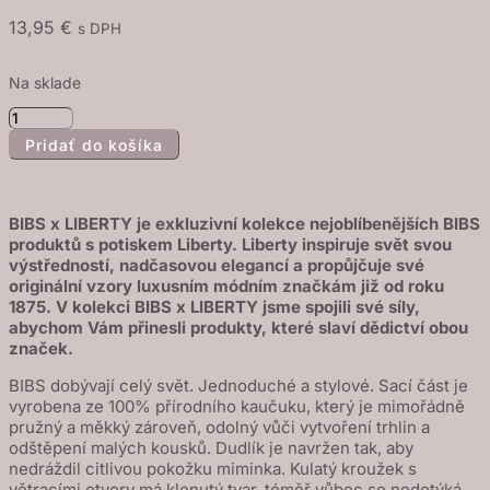
13,95
€
s DPH
Na sklade
množstvo
Pridať do košíka
BIBS
x
LIBERTY
BIBS x LIBERTY je exkluzivní kolekce nejoblíbenějších BIBS
Colour
produktů s potiskem Liberty. Liberty inspiruje svět svou
cumlíky
výstředností, nadčasovou elegancí a propůjčuje své
z
originální vzory luxusním módním značkám již od roku
1875. V kolekci BIBS x LIBERTY jsme spojili své síly,
prírodného
abychom Vám přinesli produkty, které slaví dědictví obou
kaučuku
značek.
2ks
BIBS dobývají celý svět. Jednoduché a stylové. Sací část je
-
vyrobena ze 100% přírodního kaučuku, který je mimořádně
veľkosť
pružný a měkký zároveň, odolný vůči vytvoření trhlin a
odštěpení malých kousků. Dudlík je navržen tak, aby
2
nedráždil citlivou pokožku miminka. Kulatý kroužek s
-
větracími otvory má klenutý tvar, téměř vůbec se nedotýká