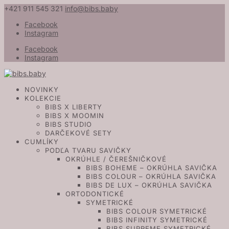
+421 911 545 321
info@bibs.baby
Facebook
Instagram
Facebook
Instagram
NOVINKY
KOLEKCIE
BIBS X LIBERTY
BIBS X MOOMIN
BIBS STUDIO
DARČEKOVÉ SETY
CUMLÍKY
PODĽA TVARU SAVIČKY
OKRÚHLE / ČEREŠNIČKOVÉ
BIBS BOHEME – OKRÚHLA SAVIČKA
BIBS COLOUR – OKRÚHLA SAVIČKA
BIBS DE LUX – OKRÚHLA SAVIČKA
ORTODONTICKÉ
SYMETRICKÉ
BIBS COLOUR SYMETRICKÉ
BIBS INFINITY SYMETRICKÉ
BIBS SUPREME SYMETRICKÉ