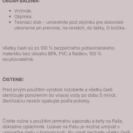
OBSAH BALENIA:
Vrchnák.
Objímka.
Tesniaci disk – umiestnite pod objímku pre dokonalé
utesnenie pri prenose, na cestách, do tašky, či kočíka.
Všetky časti sú zo 100 % bezpečného potravinárskeho
materiálu bez obsahu BPA, PVC a ftalátov, 100 %
recyklovateľné.
ČISTENIE:
Pred prvým použitím výrobok rozoberte a všetky časti
sterilizujte ponorením do vriacej vody po dobu 5 minút.
Sterilizáciu neskôr opakujte podľa potreby.
Čistite ručne s použitím jemného saponátu a kefy na fľaše,
dôkladne opláchnite. Uzáver na fľašu je možné umývať v
umývačke riadu v hornom koši. Po umytí nechajte všetky časti