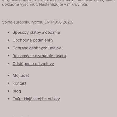
dôkladne vyschnúť. Nesterilizujte v mikrovlnke.
Spĺňa európsku normu EN 14350:2020.
Spôsoby platby a dodania
Obchodné podmienky
Ochrana osobných údajov
Reklamácie a vrátenie tovaru
Odstúpenie od zmluvy
Môj účet
Kontakt
Blog
FAQ – Najčastejšie otázky