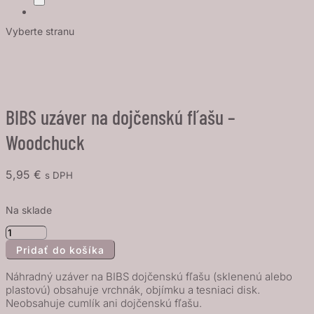
Vyberte stranu
BIBS uzáver na dojčenskú fľašu –
Woodchuck
5,95
€
s DPH
Na sklade
množstvo
Pridať do košíka
BIBS
uzáver
Náhradný uzáver na BIBS dojčenskú fľašu (sklenenú alebo
na
plastovú) obsahuje vrchnák, objímku a tesniaci disk.
Neobsahuje cumlík ani dojčenskú fľašu.
dojčenskú