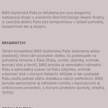
fľašu
-
BIBS dojčenská fľaša je obľúbená pre svoj elegantný
Woodchuck
nadčasový dizajn s ocenením Red Dot Design Award. Rodiny
si zaslúžia detskú fľašu bez kompromisov v oblasti pohodlia,
bezpečnosti ale aj dizajnu.
MIX&MATCH:
Okrem kompletnej BIBS dojčenskej fľaše (sklenenej alebo
plastovej), ktorá vám poskytne všetko, čo potrebujete na
pohodlné kŕmenie z fľaše (fľaša, cumlík, objímka, vrchnák,
tesniaci disk a lievik), BIBS ponúka aj samostatnú náhradnú
fľašu a samostatný uzáver na fľašu (objímka, vrchnák
a tesniaci disk v rôznych farbách). Môžete si tak vyskladať
fľašu podľa potrieb vášho dieťatka a vašich preferencií. BIBS
ponúka samozrejme aj náhradné cumlíky v kaučukovom aj
silikónovom prevedení, s rôznymi prietokmi (pomalý, stredný,
rýchly).