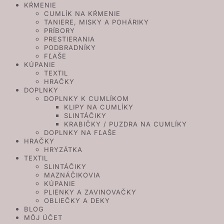
KŔMENIE
CUMLÍK NA KŔMENIE
TANIERE, MISKY A POHÁRIKY
PRÍBORY
PRESTIERANIA
PODBRADNÍKY
FĽAŠE
KÚPANIE
TEXTIL
HRAČKY
DOPLNKY
DOPLNKY K CUMLÍKOM
KLIPY NA CUMLÍKY
SLINTÁČIKY
KRABIČKY / PUZDRA NA CUMLÍKY
DOPLNKY NA FĽAŠE
HRAČKY
HRYZÁTKA
TEXTIL
SLINTÁČIKY
MAZNÁČIKOVIA
KÚPANIE
PLIENKY A ZAVINOVAČKY
OBLIEČKY A DEKY
BLOG
MÔJ ÚČET