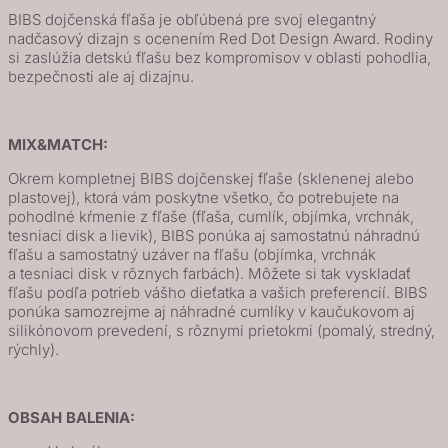
-
BIBS dojčenská fľaša je obľúbená pre svoj elegantný
Mauve
nadčasový dizajn s ocenením Red Dot Design Award. Rodiny
si zaslúžia detskú fľašu bez kompromisov v oblasti pohodlia,
bezpečnosti ale aj dizajnu.
MIX&MATCH:
Okrem kompletnej BIBS dojčenskej fľaše (sklenenej alebo
plastovej), ktorá vám poskytne všetko, čo potrebujete na
pohodlné kŕmenie z fľaše (fľaša, cumlík, objímka, vrchnák,
tesniaci disk a lievik), BIBS ponúka aj samostatnú náhradnú
fľašu a samostatný uzáver na fľašu (objímka, vrchnák
a tesniaci disk v rôznych farbách). Môžete si tak vyskladať
fľašu podľa potrieb vášho dieťatka a vašich preferencií. BIBS
ponúka samozrejme aj náhradné cumlíky v kaučukovom aj
silikónovom prevedení, s rôznymi prietokmi (pomalý, stredný,
rýchly).
OBSAH BALENIA: