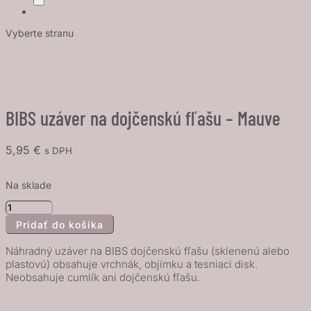
Vyberte stranu
BIBS uzáver na dojčenskú fľašu – Mauve
5,95
€
s DPH
Na sklade
množstvo
Pridať do košíka
BIBS
uzáver
Náhradný uzáver na BIBS dojčenskú fľašu (sklenenú alebo
na
plastovú) obsahuje vrchnák, objímku a tesniaci disk.
Neobsahuje cumlík ani dojčenskú fľašu.
dojčenskú
fľašu