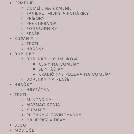
KŔMENIE
CUMLÍK NA KŔMENIE
TANIERE, MISKY A POHÁRIKY
PRÍBORY
PRESTIERANIA
PODBRADNÍKY
FĽAŠE
KÚPANIE
TEXTIL
HRAČKY
DOPLNKY
DOPLNKY K CUMLÍKOM
KLIPY NA CUMLÍKY
SLINTÁČIKY
KRABIČKY / PUZDRA NA CUMLÍKY
DOPLNKY NA FĽAŠE
HRAČKY
HRYZÁTKA
TEXTIL
SLINTÁČIKY
MAZNÁČIKOVIA
KÚPANIE
PLIENKY A ZAVINOVAČKY
OBLIEČKY A DEKY
BLOG
MÔJ ÚČET