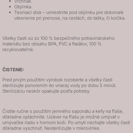
Vrchnák.
Objímka.
Tesniaci disk – umiestnite pod objímku pre dokonalé
utesnenie pri prenose, na cestách, do tašky, či kočíka.
Všetky časti sú zo 100 % bezpečného potravinárskeho
materiálu bez obsahu BPA, PVC a ftalátov, 100 %
recyklovateľné.
ČISTENIE:
Pred prvým použitím výrobok rozoberte a všetky časti
sterilizujte ponorením do vriacej vody po dobu 5 minút.
Sterilizáciu neskôr opakujte podľa potreby.
Čistite ručne s použitím jemného saponátu a kefy na fľaše,
dôkladne opláchnite. Uzáver na fľašu je možné umývať v
umývačke riadu v hornom koši. Po umytí nechajte všetky časti
dôkladne vyschnúť. Nesterilizujte v mikrovlnke.