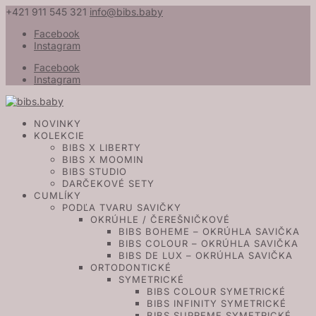
+421 911 545 321
info@bibs.baby
Facebook
Instagram
Facebook
Instagram
NOVINKY
KOLEKCIE
BIBS X LIBERTY
BIBS X MOOMIN
BIBS STUDIO
DARČEKOVÉ SETY
CUMLÍKY
PODĽA TVARU SAVIČKY
OKRÚHLE / ČEREŠNIČKOVÉ
BIBS BOHEME – OKRÚHLA SAVIČKA
BIBS COLOUR – OKRÚHLA SAVIČKA
BIBS DE LUX – OKRÚHLA SAVIČKA
ORTODONTICKÉ
SYMETRICKÉ
BIBS COLOUR SYMETRICKÉ
BIBS INFINITY SYMETRICKÉ
BIBS SUPREME SYMETRICKÉ