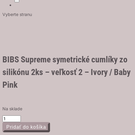
Vyberte stranu
BIBS Supreme symetrické cumlíky zo
silikónu 2ks – veľkosť 2 – Ivory / Baby
Pink
11,95
€
s DPH
Na sklade
množstvo
BIBS
Pridať do košíka
Supreme
symetrické