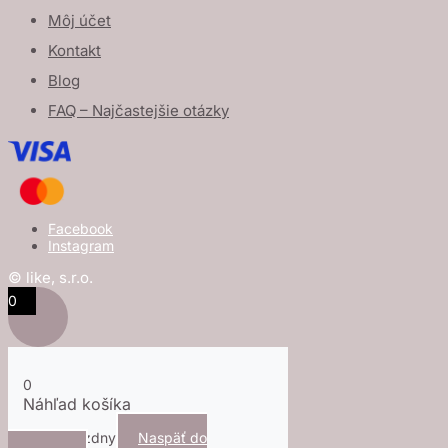
Môj účet
Kontakt
Blog
FAQ – Najčastejšie otázky
Facebook
Instagram
© like, s.r.o.
0
0
Náhľad košíka
Košík je prázdny
Naspäť do