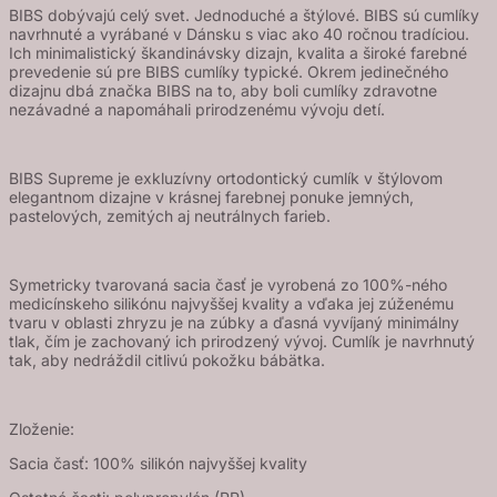
cumlíky
BIBS dobývajú celý svet. Jednoduché a štýlové. BIBS sú cumlíky
zo
navrhnuté a vyrábané v Dánsku s viac ako 40 ročnou tradíciou.
silikónu
Ich minimalistický škandinávsky dizajn, kvalita a široké farebné
2ks
prevedenie sú pre BIBS cumlíky typické. Okrem jedinečného
-
dizajnu dbá značka BIBS na to, aby boli cumlíky zdravotne
veľkosť
nezávadné a napomáhali prirodzenému vývoju detí.
2
-
Ivory
BIBS Supreme je exkluzívny ortodontický cumlík v štýlovom
/
elegantnom dizajne v krásnej farebnej ponuke jemných,
Baby
pastelových, zemitých aj neutrálnych farieb.
Pink
Symetricky tvarovaná sacia časť je vyrobená zo 100%-ného
medicínskeho silikónu najvyššej kvality a vďaka jej zúženému
tvaru v oblasti zhryzu je na zúbky a ďasná vyvíjaný minimálny
tlak, čím je zachovaný ich prirodzený vývoj. Cumlík je navrhnutý
tak, aby nedráždil citlivú pokožku bábätka.
Zloženie:
Sacia časť: 100% silikón najvyššej kvality