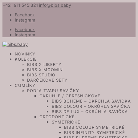
+421 911 545 321
info@bibs.baby
Facebook
Instagram
Facebook
Instagram
NOVINKY
KOLEKCIE
BIBS X LIBERTY
BIBS X MOOMIN
BIBS STUDIO
DARČEKOVÉ SETY
CUMLÍKY
PODĽA TVARU SAVIČKY
OKRÚHLE / ČEREŠNIČKOVÉ
BIBS BOHEME – OKRÚHLA SAVIČKA
BIBS COLOUR – OKRÚHLA SAVIČKA
BIBS DE LUX – OKRÚHLA SAVIČKA
ORTODONTICKÉ
SYMETRICKÉ
BIBS COLOUR SYMETRICKÉ
BIBS INFINITY SYMETRICKÉ
BIBS SUPREME SYMETRICKÉ