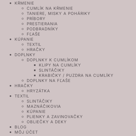
KŔMENIE
CUMLÍK NA KŔMENIE
TANIERE, MISKY A POHÁRIKY
PRÍBORY
PRESTIERANIA
PODBRADNÍKY
FĽAŠE
KÚPANIE
TEXTIL
HRAČKY
DOPLNKY
DOPLNKY K CUMLÍKOM
KLIPY NA CUMLÍKY
SLINTÁČIKY
KRABIČKY / PUZDRA NA CUMLÍKY
DOPLNKY NA FĽAŠE
HRAČKY
HRYZÁTKA
TEXTIL
SLINTÁČIKY
MAZNÁČIKOVIA
KÚPANIE
PLIENKY A ZAVINOVAČKY
OBLIEČKY A DEKY
BLOG
MÔJ ÚČET