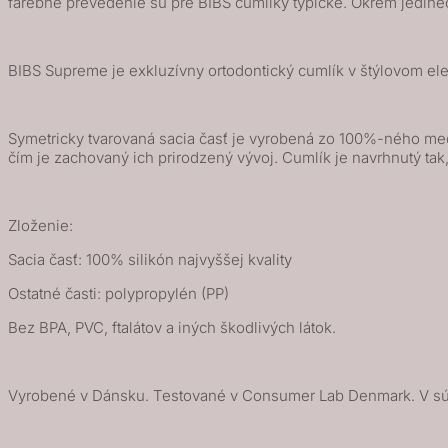
farebné prevedenie sú pre BIBS cumlíky typické. Okrem jedine
cumlíky
zo
BIBS Supreme je exkluzívny ortodontický cumlík v štýlovom ele
silikónu
2ks
-
Symetricky tvarovaná sacia časť je vyrobená zo 100%-ného medic
veľkosť
čím je zachovaný ich prirodzený vývoj. Cumlík je navrhnutý tak,
2
-
Candy
Zloženie:
Apple
Sacia časť: 100% silikón najvyššej kvality
/
Ostatné časti: polypropylén (PP)
Haze
Bez BPA, PVC, ftalátov a iných škodlivých látok.
Vyrobené v Dánsku. Testované v Consumer Lab Denmark. V s