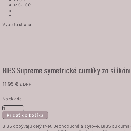
BLOG
MÔJ ÚČET
Vyberte stranu
BIBS Supreme symetrické cumlíky zo silikónu
11,95
€
s DPH
Na sklade
množstvo
Pridať do košíka
BIBS
Supreme
BIBS dobývajú celý svet. Jednoduché a štýlové. BIBS sú cumlíky
symetrické