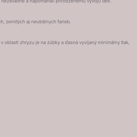
ne nezávadné a napomáhali prirodzenému vývoju detí.
, zemitých aj neutrálnych farieb.
 oblasti zhryzu je na zúbky a ďasná vyvíjaný minimálny tlak,