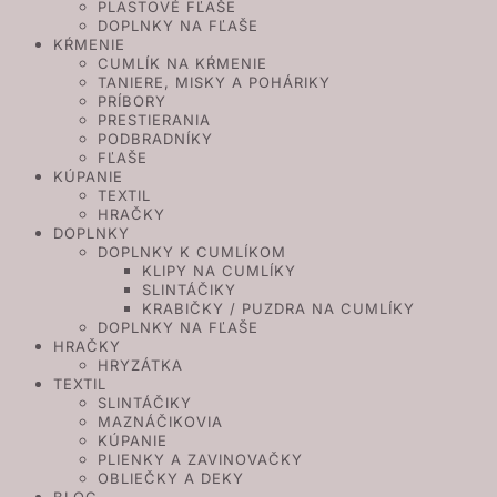
PLASTOVÉ FĽAŠE
DOPLNKY NA FĽAŠE
KŔMENIE
CUMLÍK NA KŔMENIE
TANIERE, MISKY A POHÁRIKY
PRÍBORY
PRESTIERANIA
PODBRADNÍKY
FĽAŠE
KÚPANIE
TEXTIL
HRAČKY
DOPLNKY
DOPLNKY K CUMLÍKOM
KLIPY NA CUMLÍKY
SLINTÁČIKY
KRABIČKY / PUZDRA NA CUMLÍKY
DOPLNKY NA FĽAŠE
HRAČKY
HRYZÁTKA
TEXTIL
SLINTÁČIKY
MAZNÁČIKOVIA
KÚPANIE
PLIENKY A ZAVINOVAČKY
OBLIEČKY A DEKY