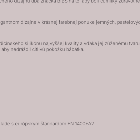
čného dizajnu dbá značka BIBS na to, aby boli cumlíky zdravot
gantnom dizajne v krásnej farebnej ponuke jemných, pastelových
ínskeho silikónu najvyššej kvality a vďaka jej zúženému tvaru v
 aby nedráždil citlivú pokožku bábätka.
úlade s európskym štandardom EN 1400+A2.