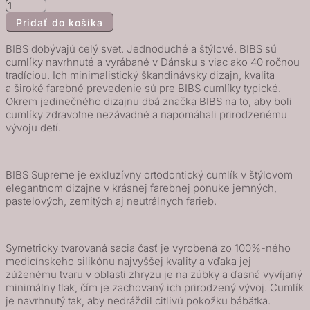
množstvo
Pridať do košíka
BIBS
Supreme
BIBS dobývajú celý svet. Jednoduché a štýlové. BIBS sú
symetrické
cumlíky navrhnuté a vyrábané v Dánsku s viac ako 40 ročnou
tradíciou. Ich minimalistický škandinávsky dizajn, kvalita
cumlíky
a široké farebné prevedenie sú pre BIBS cumlíky typické.
zo
Okrem jedinečného dizajnu dbá značka BIBS na to, aby boli
silikónu
cumlíky zdravotne nezávadné a napomáhali prirodzenému
vývoju detí.
2ks
-
veľkosť
BIBS Supreme je exkluzívny ortodontický cumlík v štýlovom
2,
elegantnom dizajne v krásnej farebnej ponuke jemných,
Blush
pastelových, zemitých aj neutrálnych farieb.
Nočný
/
Symetricky tvarovaná sacia časť je vyrobená zo 100%-ného
Vanilla
medicínskeho silikónu najvyššej kvality a vďaka jej
Nočný
zúženému tvaru v oblasti zhryzu je na zúbky a ďasná vyvíjaný
minimálny tlak, čím je zachovaný ich prirodzený vývoj. Cumlík
je navrhnutý tak, aby nedráždil citlivú pokožku bábätka.