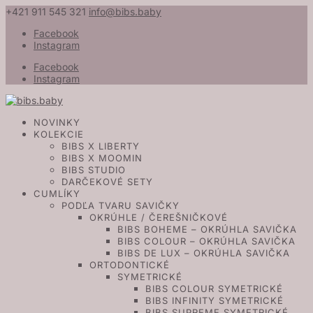
+421 911 545 321
info@bibs.baby
Facebook
Instagram
Facebook
Instagram
NOVINKY
KOLEKCIE
BIBS X LIBERTY
BIBS X MOOMIN
BIBS STUDIO
DARČEKOVÉ SETY
CUMLÍKY
PODĽA TVARU SAVIČKY
OKRÚHLE / ČEREŠNIČKOVÉ
BIBS BOHEME – OKRÚHLA SAVIČKA
BIBS COLOUR – OKRÚHLA SAVIČKA
BIBS DE LUX – OKRÚHLA SAVIČKA
ORTODONTICKÉ
SYMETRICKÉ
BIBS COLOUR SYMETRICKÉ
BIBS INFINITY SYMETRICKÉ
BIBS SUPREME SYMETRICKÉ