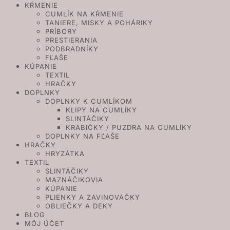
KŔMENIE
CUMLÍK NA KŔMENIE
TANIERE, MISKY A POHÁRIKY
PRÍBORY
PRESTIERANIA
PODBRADNÍKY
FĽAŠE
KÚPANIE
TEXTIL
HRAČKY
DOPLNKY
DOPLNKY K CUMLÍKOM
KLIPY NA CUMLÍKY
SLINTÁČIKY
KRABIČKY / PUZDRA NA CUMLÍKY
DOPLNKY NA FĽAŠE
HRAČKY
HRYZÁTKA
TEXTIL
SLINTÁČIKY
MAZNÁČIKOVIA
KÚPANIE
PLIENKY A ZAVINOVAČKY
OBLIEČKY A DEKY
BLOG
MÔJ ÚČET