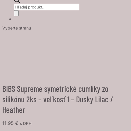
Products
search
Vyberte stranu
BIBS Supreme symetrické cumlíky zo
silikónu 2ks – veľkosť 1 – Dusky Lilac /
Heather
11,95
€
s DPH