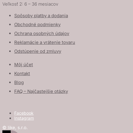
Veľkosť 2: 6 – 36 mesiacov
Spôsoby platby a dodania
Obchodné podmienky
Ochrana osobných údajov
Reklamácie a vrátenie tovaru
Odstúpenie od zmluvy
Môj účet
Kontakt
Blog
FAQ – Najčastejšie otázky
Facebook
Instagram
© like, s.r.o.