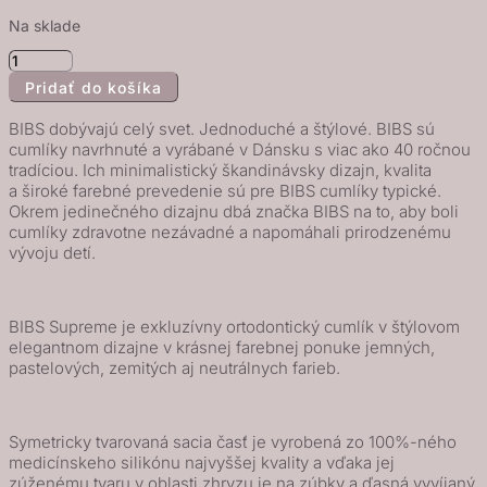
Na sklade
množstvo
Pridať do košíka
BIBS
Supreme
BIBS dobývajú celý svet. Jednoduché a štýlové. BIBS sú
symetrické
cumlíky navrhnuté a vyrábané v Dánsku s viac ako 40 ročnou
tradíciou. Ich minimalistický škandinávsky dizajn, kvalita
cumlíky
a široké farebné prevedenie sú pre BIBS cumlíky typické.
zo
Okrem jedinečného dizajnu dbá značka BIBS na to, aby boli
silikónu
cumlíky zdravotne nezávadné a napomáhali prirodzenému
vývoju detí.
2ks
-
veľkosť
BIBS Supreme je exkluzívny ortodontický cumlík v štýlovom
1
elegantnom dizajne v krásnej farebnej ponuke jemných,
-
pastelových, zemitých aj neutrálnych farieb.
Dusky
Lilac
Symetricky tvarovaná sacia časť je vyrobená zo 100%-ného
/
medicínskeho silikónu najvyššej kvality a vďaka jej
Heather
zúženému tvaru v oblasti zhryzu je na zúbky a ďasná vyvíjaný