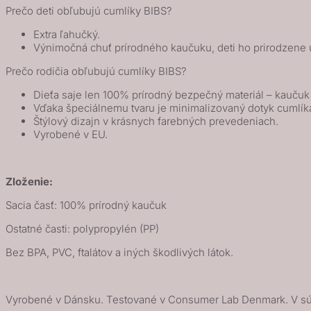
Prečo deti obľubujú cumlíky BIBS?
/
Blush
Extra ľahučký.
Výnimočná chuť prírodného kaučuku, deti ho prirodzene u
Prečo rodičia obľubujú cumlíky BIBS?
Dieťa saje len 100% prírodný bezpečný materiál – kauču
Vďaka špeciálnemu tvaru je minimalizovaný dotyk cumlík
Štýlový dizajn v krásnych farebných prevedeniach.
Vyrobené v EU.
Zloženie:
Sacia časť: 100% prírodný kaučuk
Ostatné časti: polypropylén (PP)
Bez BPA, PVC, ftalátov a iných škodlivých látok.
Vyrobené v Dánsku. Testované v Consumer Lab Denmark. V sú