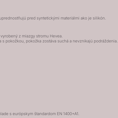
prednostňujú pred syntetickými materiálmi ako je silikón.
k vyrobený z miazgy stromu Hevea.
a s pokožkou, pokožka zostáva suchá a nevznikajú podráždenia.
lade s európskym štandardom EN 1400+A1.