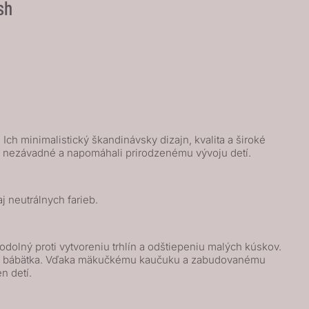
sh
ch minimalistický škandinávsky dizajn, kvalita a široké
ne nezávadné a napomáhali prirodzenému vývoju detí.
 neutrálnych farieb.
olný proti vytvoreniu trhlín a odštiepeniu malých kúskov.
kožku bábätka. Vďaka mäkučkému kaučuku a zabudovanému
n detí.