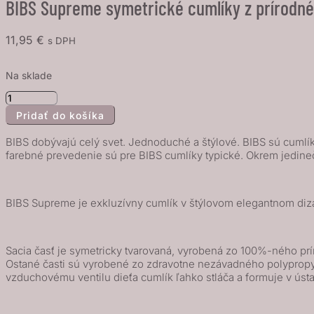
BIBS Supreme symetrické cumlíky z prírodné
11,95
€
s DPH
Na sklade
množstvo
Pridať do košíka
BIBS
Supreme
BIBS dobývajú celý svet. Jednoduché a štýlové. BIBS sú cumlíky
symetrické
farebné prevedenie sú pre BIBS cumlíky typické. Okrem jedine
cumlíky
z
BIBS Supreme je exkluzívny cumlík v štýlovom elegantnom dizaj
prírodného
kaučuku
2ks
Sacia časť je symetricky tvarovaná, vyrobená zo 100%-ného prí
-
Ostané časti sú vyrobené zo zdravotne nezávadného polypropy
veľkosť
vzduchovému ventilu dieťa cumlík ľahko stláča a formuje v úst
1,
Woodchuck