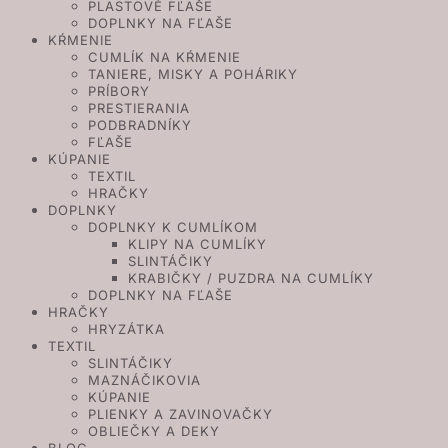
PLASTOVÉ FĽAŠE
DOPLNKY NA FĽAŠE
KŔMENIE
CUMLÍK NA KŔMENIE
TANIERE, MISKY A POHÁRIKY
PRÍBORY
PRESTIERANIA
PODBRADNÍKY
FĽAŠE
KÚPANIE
TEXTIL
HRAČKY
DOPLNKY
DOPLNKY K CUMLÍKOM
KLIPY NA CUMLÍKY
SLINTÁČIKY
KRABIČKY / PUZDRA NA CUMLÍKY
DOPLNKY NA FĽAŠE
HRAČKY
HRYZÁTKA
TEXTIL
SLINTÁČIKY
MAZNÁČIKOVIA
KÚPANIE
PLIENKY A ZAVINOVAČKY
OBLIEČKY A DEKY