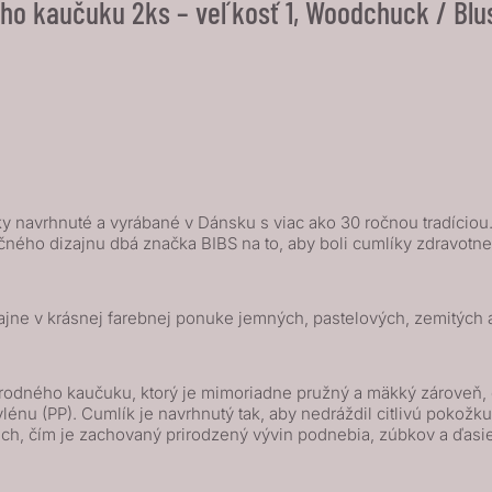
ho kaučuku 2ks – veľkosť 1, Woodchuck / Blu
 navrhnuté a vyrábané v Dánsku s viac ako 30 ročnou tradíciou. I
čného dizajnu dbá značka BIBS na to, aby boli cumlíky zdravot
ne v krásnej farebnej ponuke jemných, pastelových, zemitých aj
rodného kaučuku, ktorý je mimoriadne pružný a mäkký zároveň, od
lénu (PP). Cumlík je navrhnutý tak, aby nedráždil citlivú po
ach, čím je zachovaný prirodzený vývin podnebia, zúbkov a ďasie