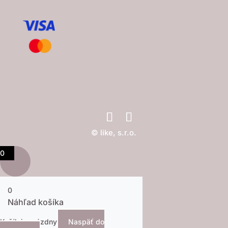
© like, s.r.o.
0
0
Náhľad košíka
Košík je prázdny
Naspäť do