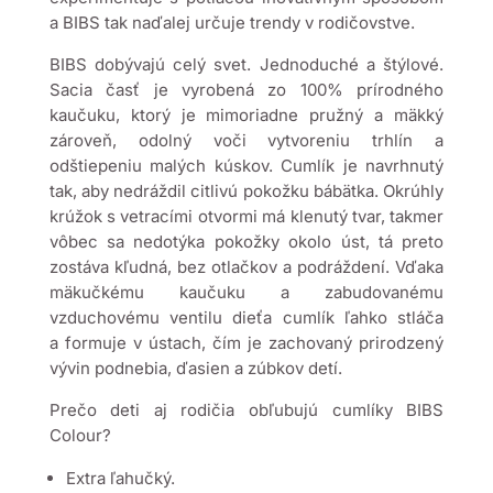
a BIBS tak naďalej určuje trendy v rodičovstve.
BIBS dobývajú celý svet. Jednoduché a štýlové.
Sacia časť je vyrobená zo 100% prírodného
kaučuku, ktorý je mimoriadne pružný a mäkký
zároveň, odolný voči vytvoreniu trhlín a
odštiepeniu malých kúskov. Cumlík je navrhnutý
tak, aby nedráždil citlivú pokožku bábätka. Okrúhly
krúžok s vetracími otvormi má klenutý tvar, takmer
vôbec sa nedotýka pokožky okolo úst, tá preto
zostáva kľudná, bez otlačkov a podráždení. Vďaka
mäkučkému kaučuku a zabudovanému
vzduchovému ventilu dieťa cumlík ľahko stláča
a formuje v ústach, čím je zachovaný prirodzený
vývin podnebia, ďasien a zúbkov detí.
Prečo deti aj rodičia obľubujú cumlíky BIBS
Colour?
Extra ľahučký.