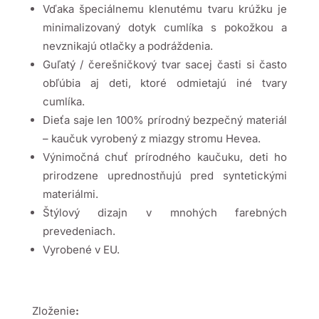
Vďaka špeciálnemu klenutému tvaru krúžku je
minimalizovaný dotyk cumlíka s pokožkou a
nevznikajú otlačky a podráždenia.
Guľatý / čerešničkový tvar sacej časti si často
obľúbia aj deti, ktoré odmietajú iné tvary
cumlíka.
Dieťa saje len 100% prírodný bezpečný materiál
– kaučuk vyrobený z miazgy stromu Hevea.
Výnimočná chuť prírodného kaučuku, deti ho
prirodzene uprednostňujú pred syntetickými
materiálmi.
Štýlový dizajn v mnohých farebných
prevedeniach.
Vyrobené v EU.
Zloženie
: