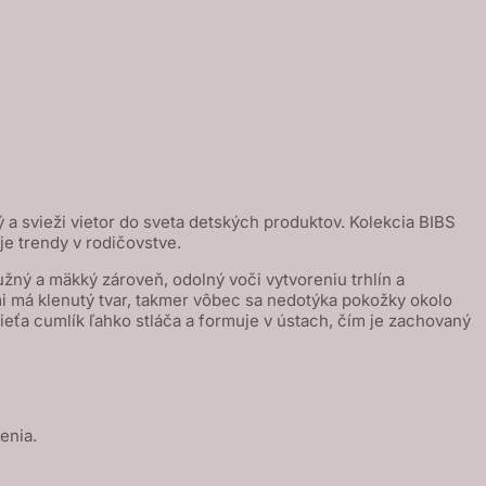
 a svieži vietor do sveta detských produktov. Kolekcia BIBS
je trendy v rodičovstve.
žný a mäkký zároveň, odolný voči vytvoreniu trhlín a
mi má klenutý tvar, takmer vôbec sa nedotýka pokožky okolo
ťa cumlík ľahko stláča a formuje v ústach, čím je zachovaný
enia.