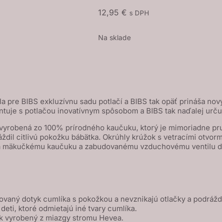
12,95
€
s DPH
Na sklade
 pre BIBS exkluzívnu sadu potlačí a BIBS tak opäť prináša nový
entuje s potlačou inovatívnym spôsobom a BIBS tak naďalej urču
 vyrobená zo 100% prírodného kaučuku, ktorý je mimoriadne pru
ždil citlivú pokožku bábätka. Okrúhly krúžok s vetracími otvor
aka mäkučkému kaučuku a zabudovanému vzduchovému ventilu die
ovaný dotyk cumlíka s pokožkou a nevznikajú otlačky a podrážd
 deti, ktoré odmietajú iné tvary cumlíka.
uk vyrobený z miazgy stromu Hevea.