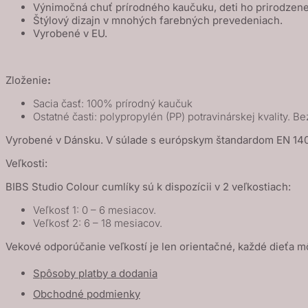
Výnimočná chuť prírodného kaučuku, deti ho prirodzene
-
Štýlový dizajn v mnohých farebných prevedeniach.
Vanilla
Vyrobené v EU.
Mix
Zloženie
:
Sacia časť: 100% prírodný kaučuk
Ostatné časti: polypropylén (PP) potravinárskej kvality. Be
Vyrobené v Dánsku. V súlade s európskym štandardom EN 14
Veľkosti:
BIBS Studio Colour cumlíky sú k dispozícii v 2 veľkostiach:
Veľkosť 1: 0 – 6 mesiacov.
Veľkosť 2: 6 – 18 mesiacov.
Vekové odporúčanie veľkostí je len orientačné, každé dieťa m
Spôsoby platby a dodania
Obchodné podmienky