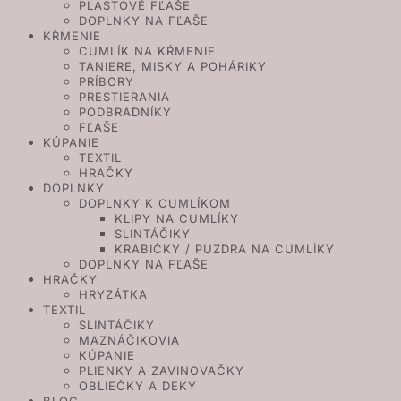
PLASTOVÉ FĽAŠE
DOPLNKY NA FĽAŠE
KŔMENIE
CUMLÍK NA KŔMENIE
TANIERE, MISKY A POHÁRIKY
PRÍBORY
PRESTIERANIA
PODBRADNÍKY
FĽAŠE
KÚPANIE
TEXTIL
HRAČKY
DOPLNKY
DOPLNKY K CUMLÍKOM
KLIPY NA CUMLÍKY
SLINTÁČIKY
KRABIČKY / PUZDRA NA CUMLÍKY
DOPLNKY NA FĽAŠE
HRAČKY
HRYZÁTKA
TEXTIL
SLINTÁČIKY
MAZNÁČIKOVIA
KÚPANIE
PLIENKY A ZAVINOVAČKY
OBLIEČKY A DEKY