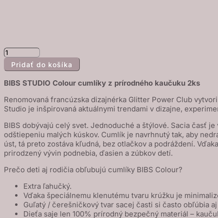
množstvo
Pridať do košíka
BIBS
STUDIO
BIBS STUDIO
Colour cumlíky z prírodného kaučuku 2ks
Colour
Renomovaná francúzska dizajnérka Glitter Power Club vytvorila
Morning
Studio je inšpirovaná aktuálnymi trendami v dizajne, experim
Bloom
BIBS dobývajú celý svet. Jednoduché a štýlové. Sacia časť je
cumlíky
odštiepeniu malých kúskov. Cumlík je navrhnutý tak, aby nedrá
z
úst, tá preto zostáva kľudná, bez otlačkov a podráždení. Vď
prírodného
prirodzený vývin podnebia, ďasien a zúbkov detí.
kaučuku
Prečo deti aj rodičia obľubujú cumlíky BIBS Colour?
2ks
Extra ľahučký.
-
Vďaka špeciálnemu klenutému tvaru krúžku je minimaliz
veľkosť
Guľatý / čerešničkový tvar sacej časti si často obľúbia aj
1
Dieťa saje len 100% prírodný bezpečný materiál – kauč