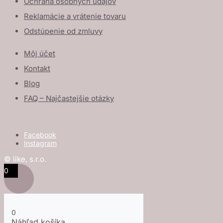
Ochrana osobných údajov
Reklamácie a vrátenie tovaru
Odstúpenie od zmluvy
Môj účet
Kontakt
Blog
FAQ – Najčastejšie otázky
Facebook
Instagram
© like, s.r.o.
0
0
Náhľad košíka