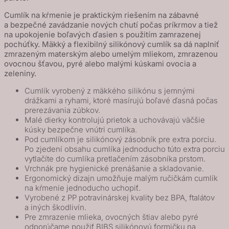
-
Cumlík na kŕmenie je praktickým riešením na zábavné
Blush
a bezpečné zavádzanie nových chutí počas príkrmov a tiež
na upokojenie boľavých ďasien s použitím zamrazenej
pochúťky. Mäkký a flexibilný silikónový cumlík sa dá naplniť
zmrazeným materským alebo umelým mliekom, zmrazenou
ovocnou šťavou, pyré alebo malými kúskami ovocia a
zeleniny.
Cumlík vyrobený z mäkkého silikónu s jemnými
drážkami a ryhami, ktoré masírujú boľavé ďasná počas
prerezávania zúbkov.
Malé dierky kontrolujú prietok a uchovávajú väčšie
kúsky bezpečne vnútri cumlíka.
Pod cumlíkom je silikónový zásobník pre extra porciu.
Po zjedení obsahu cumlíka jednoducho túto extra porciu
vytlačíte do cumlíka pretlačením zásobníka prstom.
Vrchnák pre hygienické prenášanie a skladovanie.
Ergonomický dizajn umožňuje malým ručičkám cumlík
na kŕmenie jednoducho uchopiť.
Vyrobené z PP potravinárskej kvality bez BPA, ftalátov
a iných škodlivín.
Pre zmrazenie mlieka, ovocných štiav alebo pyré
odporúčame použiť BIBS silikónovú formičku na