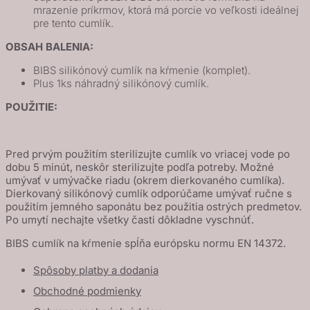
mrazenie príkrmov, ktorá má porcie vo veľkosti ideálnej
pre tento cumlík.
OBSAH BALENIA:
BIBS silikónový cumlík na kŕmenie (komplet).
Plus 1ks náhradný silikónový cumlík.
POUŽITIE:
Pred prvým použitím sterilizujte cumlík vo vriacej vode po
dobu 5 minút, neskôr sterilizujte podľa potreby. Možné
umývať v umývačke riadu (okrem dierkovaného cumlíka).
Dierkovaný silikónový cumlík odporúčame umývať ručne s
použitím jemného saponátu bez použitia ostrých predmetov.
Po umytí nechajte všetky časti dôkladne vyschnúť.
BIBS cumlík na kŕmenie spĺňa európsku normu EN 14372.
Spôsoby platby a dodania
Obchodné podmienky