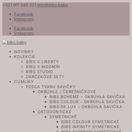
+421 911 545 321
info@bibs.baby
Facebook
Instagram
Facebook
Instagram
NOVINKY
KOLEKCIE
BIBS X LIBERTY
BIBS X MOOMIN
BIBS STUDIO
DARČEKOVÉ SETY
CUMLÍKY
PODĽA TVARU SAVIČKY
OKRÚHLE / ČEREŠNIČKOVÉ
BIBS BOHEME – OKRÚHLA SAVIČKA
BIBS COLOUR – OKRÚHLA SAVIČKA
BIBS DE LUX – OKRÚHLA SAVIČKA
ORTODONTICKÉ
SYMETRICKÉ
BIBS COLOUR SYMETRICKÉ
BIBS INFINITY SYMETRICKÉ
BIBS SUPREME SYMETRICKÉ