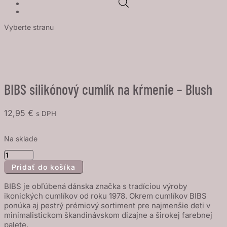
Vyberte stranu
BIBS silikónový cumlík na kŕmenie – Blush
12,95
€
s DPH
Na sklade
množstvo
Pridať do košíka
BIBS
silikónový
BIBS je obľúbená dánska značka s tradíciou výroby
cumlík
ikonických cumlíkov od roku 1978. Okrem cumlíkov BIBS
ponúka aj pestrý prémiový sortiment pre najmenšie deti v
na
minimalistickom škandinávskom dizajne a širokej farebnej
kŕmenie
palete.