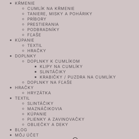
KŔMENIE
CUMLÍK NA KŔMENIE
TANIERE, MISKY A POHÁRIKY
PRÍBORY
PRESTIERANIA
PODBRADNÍKY
FĽAŠE
KÚPANIE
TEXTIL
HRAČKY
DOPLNKY
DOPLNKY K CUMLÍKOM
KLIPY NA CUMLÍKY
SLINTÁČIKY
KRABIČKY / PUZDRA NA CUMLÍKY
DOPLNKY NA FĽAŠE
HRAČKY
HRYZÁTKA
TEXTIL
SLINTÁČIKY
MAZNÁČIKOVIA
KÚPANIE
PLIENKY A ZAVINOVAČKY
OBLIEČKY A DEKY
BLOG
MÔJ ÚČET