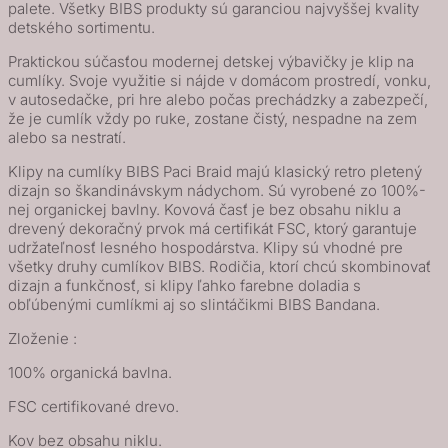
palete. Všetky BIBS produkty sú garanciou najvyššej kvality
cumlík
detského sortimentu.
-
Praktickou súčasťou modernej detskej výbavičky je klip na
Pale
cumlíky. Svoje využitie si nájde v domácom prostredí, vonku,
Butter
v autosedačke, pri hre alebo počas prechádzky a zabezpečí,
že je cumlík vždy po ruke, zostane čistý, nespadne na zem
/
alebo sa nestratí.
Ivory
Klipy na cumlíky BIBS Paci Braid majú klasický retro pletený
dizajn so škandinávskym nádychom. Sú vyrobené zo 100%-
nej organickej bavlny. Kovová časť je bez obsahu niklu a
drevený dekoračný prvok má certifikát FSC, ktorý garantuje
udržateľnosť lesného hospodárstva. Klipy sú vhodné pre
všetky druhy cumlíkov BIBS. Rodičia, ktorí chcú skombinovať
dizajn a funkčnosť, si klipy ľahko farebne doladia s
obľúbenými cumlíkmi aj so slintáčikmi BIBS Bandana.
Zloženie :
100% organická bavlna.
FSC certifikované drevo.
Kov bez obsahu niklu.