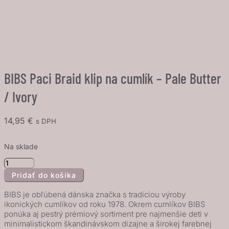
BIBS Paci Braid klip na cumlík – Pale Butter
/ Ivory
14,95
€
s DPH
Na sklade
množstvo
Pridať do košíka
BIBS
Paci
BIBS je obľúbená dánska značka s tradíciou výroby
Braid
ikonických cumlíkov od roku 1978. Okrem cumlíkov BIBS
ponúka aj pestrý prémiový sortiment pre najmenšie deti v
klip
minimalistickom škandinávskom dizajne a širokej farebnej
na