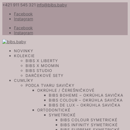
+421 911 545 321
info@bibs.baby
Facebook
Instagram
Facebook
Instagram
NOVINKY
KOLEKCIE
BIBS X LIBERTY
BIBS X MOOMIN
BIBS STUDIO
DARČEKOVÉ SETY
CUMLÍKY
PODĽA TVARU SAVIČKY
OKRÚHLE / ČEREŠNIČKOVÉ
BIBS BOHEME – OKRÚHLA SAVIČKA
BIBS COLOUR – OKRÚHLA SAVIČKA
BIBS DE LUX – OKRÚHLA SAVIČKA
ORTODONTICKÉ
SYMETRICKÉ
BIBS COLOUR SYMETRICKÉ
BIBS INFINITY SYMETRICKÉ
BIBS SUPREME SYMETRICKÉ