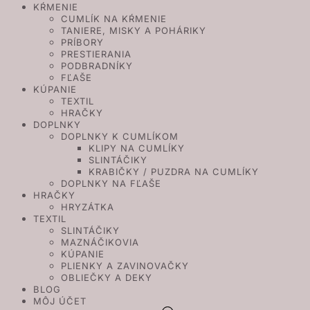
KŔMENIE
CUMLÍK NA KŔMENIE
TANIERE, MISKY A POHÁRIKY
PRÍBORY
PRESTIERANIA
PODBRADNÍKY
FĽAŠE
KÚPANIE
TEXTIL
HRAČKY
DOPLNKY
DOPLNKY K CUMLÍKOM
KLIPY NA CUMLÍKY
SLINTÁČIKY
KRABIČKY / PUZDRA NA CUMLÍKY
DOPLNKY NA FĽAŠE
HRAČKY
HRYZÁTKA
TEXTIL
SLINTÁČIKY
MAZNÁČIKOVIA
KÚPANIE
PLIENKY A ZAVINOVAČKY
OBLIEČKY A DEKY
BLOG
MÔJ ÚČET