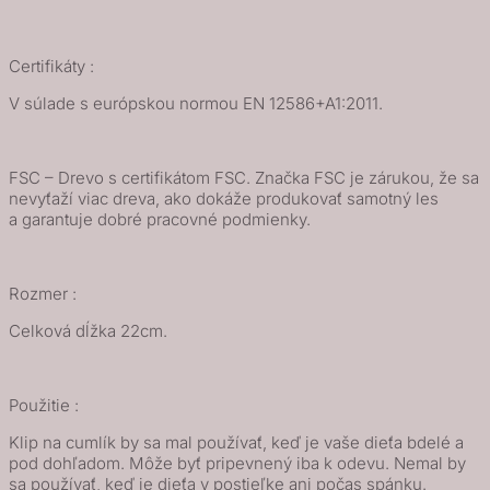
Certifikáty :
V súlade s európskou normou EN 12586+A1:2011.
FSC – Drevo s certifikátom FSC. Značka FSC je zárukou, že sa
nevyťaží viac dreva, ako dokáže produkovať samotný les
a garantuje dobré pracovné podmienky.
Rozmer :
Celková dĺžka 22cm.
Použitie :
Klip na cumlík by sa mal používať, keď je vaše dieťa bdelé a
pod dohľadom. Môže byť pripevnený iba k odevu. Nemal by
sa používať, keď je dieťa v postieľke ani počas spánku.