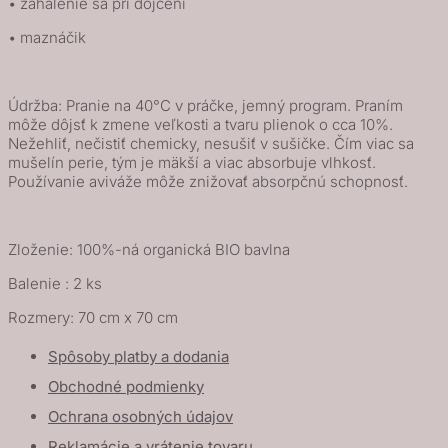
• zahalenie sa pri dojčení
• maznáčik
Údržba: Pranie na 40°C v práčke, jemný program. Praním
môže dôjsť k zmene veľkosti a tvaru plienok o cca 10%.
Nežehliť, nečistiť chemicky, nesušiť v sušičke. Čím viac sa
mušelín perie, tým je mäkší a viac absorbuje vlhkosť.
Používanie aviváže môže znižovať absorpčnú schopnosť.
Zloženie: 100%-ná organická BIO bavlna
Balenie : 2 ks
Rozmery: 70 cm x 70 cm
Spôsoby platby a dodania
Obchodné podmienky
Ochrana osobných údajov
Reklamácie a vrátenie tovaru