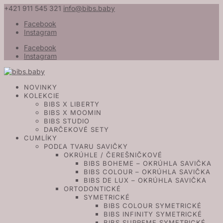
+421 911 545 321
info@bibs.baby
Facebook
Instagram
Facebook
Instagram
NOVINKY
KOLEKCIE
BIBS X LIBERTY
BIBS X MOOMIN
BIBS STUDIO
DARČEKOVÉ SETY
CUMLÍKY
PODĽA TVARU SAVIČKY
OKRÚHLE / ČEREŠNIČKOVÉ
BIBS BOHEME – OKRÚHLA SAVIČKA
BIBS COLOUR – OKRÚHLA SAVIČKA
BIBS DE LUX – OKRÚHLA SAVIČKA
ORTODONTICKÉ
SYMETRICKÉ
BIBS COLOUR SYMETRICKÉ
BIBS INFINITY SYMETRICKÉ
BIBS SUPREME SYMETRICKÉ