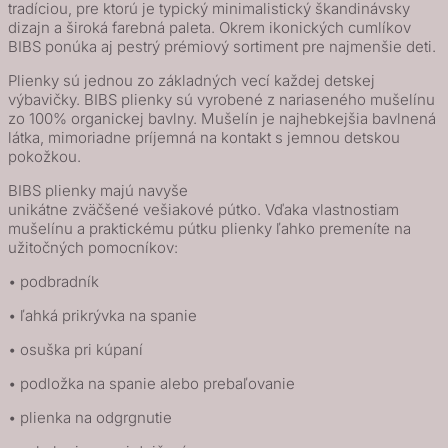
tradíciou, pre ktorú je typický minimalistický škandinávsky
dizajn a široká farebná paleta. Okrem ikonických cumlíkov
BIBS ponúka aj pestrý prémiový sortiment pre najmenšie deti.
Plienky sú jednou zo základných vecí každej detskej
výbavičky. BIBS plienky sú vyrobené z nariaseného mušelínu
zo 100% organickej bavlny. Mušelín je najhebkejšia bavlnená
látka, mimoriadne príjemná na kontakt s jemnou detskou
pokožkou.
BIBS plienky majú navyše
unikátne zväčšené vešiakové pútko. Vďaka vlastnostiam
mušelínu a praktickému pútku plienky ľahko premeníte na
užitočných pomocníkov:
• podbradník
• ľahká prikrývka na spanie
• osuška pri kúpaní
• podložka na spanie alebo prebaľovanie
• plienka na odgrgnutie