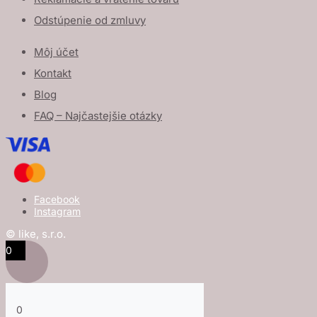
Odstúpenie od zmluvy
Môj účet
Kontakt
Blog
FAQ – Najčastejšie otázky
Facebook
Instagram
© like, s.r.o.
0
0