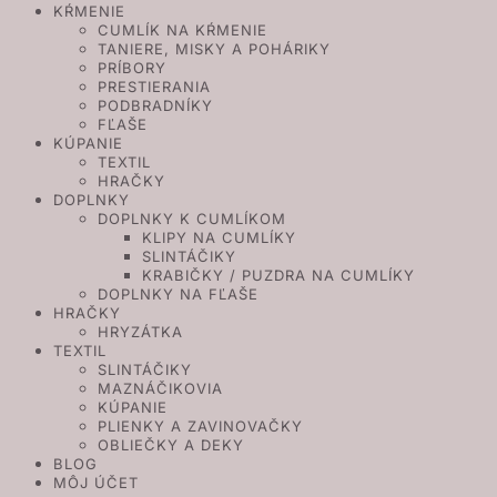
KŔMENIE
CUMLÍK NA KŔMENIE
TANIERE, MISKY A POHÁRIKY
PRÍBORY
PRESTIERANIA
PODBRADNÍKY
FĽAŠE
KÚPANIE
TEXTIL
HRAČKY
DOPLNKY
DOPLNKY K CUMLÍKOM
KLIPY NA CUMLÍKY
SLINTÁČIKY
KRABIČKY / PUZDRA NA CUMLÍKY
DOPLNKY NA FĽAŠE
HRAČKY
HRYZÁTKA
TEXTIL
SLINTÁČIKY
MAZNÁČIKOVIA
KÚPANIE
PLIENKY A ZAVINOVAČKY
OBLIEČKY A DEKY
BLOG
MÔJ ÚČET