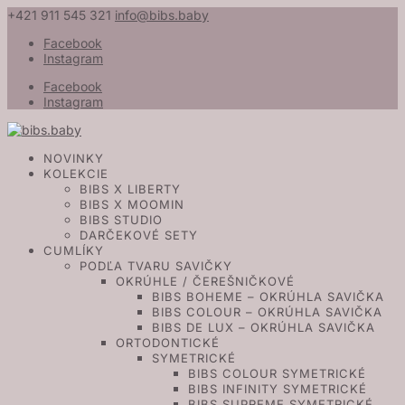
+421 911 545 321
info@bibs.baby
Facebook
Instagram
Facebook
Instagram
NOVINKY
KOLEKCIE
BIBS X LIBERTY
BIBS X MOOMIN
BIBS STUDIO
DARČEKOVÉ SETY
CUMLÍKY
PODĽA TVARU SAVIČKY
OKRÚHLE / ČEREŠNIČKOVÉ
BIBS BOHEME – OKRÚHLA SAVIČKA
BIBS COLOUR – OKRÚHLA SAVIČKA
BIBS DE LUX – OKRÚHLA SAVIČKA
ORTODONTICKÉ
SYMETRICKÉ
BIBS COLOUR SYMETRICKÉ
BIBS INFINITY SYMETRICKÉ
BIBS SUPREME SYMETRICKÉ