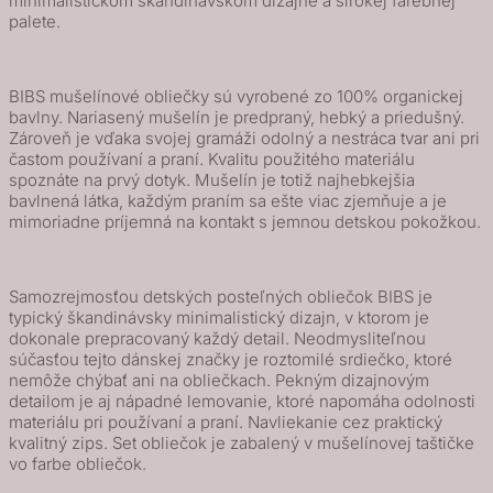
minimalistickom škandinávskom dizajne a širokej farebnej
palete.
BIBS mušelínové obliečky sú vyrobené zo 100% organickej
bavlny. Nariasený mušelín je predpraný, hebký a priedušný.
Zároveň je vďaka svojej gramáži odolný a nestráca tvar ani pri
častom používaní a praní. Kvalitu použitého materiálu
spoznáte na prvý dotyk. Mušelín je totiž najhebkejšia
bavlnená látka, každým praním sa ešte viac zjemňuje a je
mimoriadne príjemná na kontakt s jemnou detskou pokožkou.
Samozrejmosťou detských posteľných obliečok BIBS je
typický škandinávsky minimalistický dizajn, v ktorom je
dokonale prepracovaný každý detail. Neodmysliteľnou
súčasťou tejto dánskej značky je roztomilé srdiečko, ktoré
nemôže chýbať ani na obliečkach. Pekným dizajnovým
detailom je aj nápadné lemovanie, ktoré napomáha odolnosti
materiálu pri používaní a praní. Navliekanie cez praktický
kvalitný zips. Set obliečok je zabalený v mušelínovej taštičke
vo farbe obliečok.