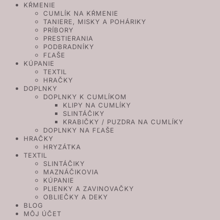
KŔMENIE
CUMLÍK NA KŔMENIE
TANIERE, MISKY A POHÁRIKY
PRÍBORY
PRESTIERANIA
PODBRADNÍKY
FĽAŠE
KÚPANIE
TEXTIL
HRAČKY
DOPLNKY
DOPLNKY K CUMLÍKOM
KLIPY NA CUMLÍKY
SLINTÁČIKY
KRABIČKY / PUZDRA NA CUMLÍKY
DOPLNKY NA FĽAŠE
HRAČKY
HRYZÁTKA
TEXTIL
SLINTÁČIKY
MAZNÁČIKOVIA
KÚPANIE
PLIENKY A ZAVINOVAČKY
OBLIEČKY A DEKY
BLOG
MÔJ ÚČET