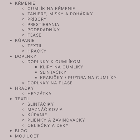
KŔMENIE
CUMLÍK NA KŔMENIE
TANIERE, MISKY A POHÁRIKY
PRÍBORY
PRESTIERANIA
PODBRADNÍKY
FĽAŠE
KÚPANIE
TEXTIL
HRAČKY
DOPLNKY
DOPLNKY K CUMLÍKOM
KLIPY NA CUMLÍKY
SLINTÁČIKY
KRABIČKY / PUZDRA NA CUMLÍKY
DOPLNKY NA FĽAŠE
HRAČKY
HRYZÁTKA
TEXTIL
SLINTÁČIKY
MAZNÁČIKOVIA
KÚPANIE
PLIENKY A ZAVINOVAČKY
OBLIEČKY A DEKY
BLOG
MÔJ ÚČET