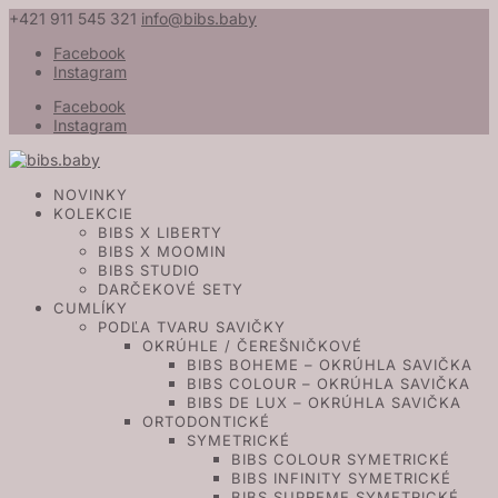
+421 911 545 321
info@bibs.baby
Facebook
Instagram
Facebook
Instagram
NOVINKY
KOLEKCIE
BIBS X LIBERTY
BIBS X MOOMIN
BIBS STUDIO
DARČEKOVÉ SETY
CUMLÍKY
PODĽA TVARU SAVIČKY
OKRÚHLE / ČEREŠNIČKOVÉ
BIBS BOHEME – OKRÚHLA SAVIČKA
BIBS COLOUR – OKRÚHLA SAVIČKA
BIBS DE LUX – OKRÚHLA SAVIČKA
ORTODONTICKÉ
SYMETRICKÉ
BIBS COLOUR SYMETRICKÉ
BIBS INFINITY SYMETRICKÉ
BIBS SUPREME SYMETRICKÉ