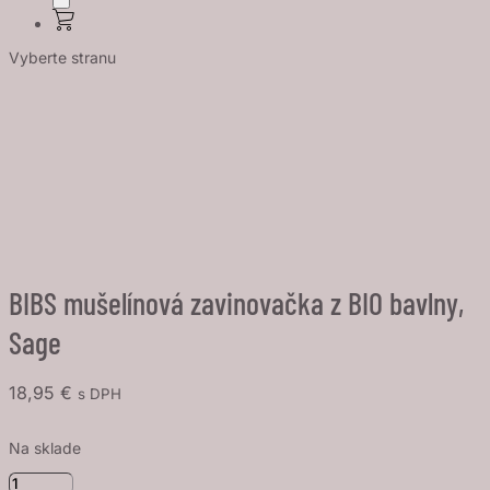
Vyberte stranu
BIBS mušelínová zavinovačka z BIO bavlny,
Sage
18,95
€
s DPH
Na sklade
množstvo