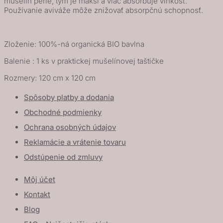
mušelín perie, tým je mäkší a viac absorbuje vlhkosť.
Používanie aviváže môže znižovať absorpčnú schopnosť.
Zloženie: 100%-ná organická BIO bavlna
Balenie : 1 ks v praktickej mušelínovej taštičke
Rozmery: 120 cm x 120 cm
Spôsoby platby a dodania
Obchodné podmienky
Ochrana osobných údajov
Reklamácie a vrátenie tovaru
Odstúpenie od zmluvy
Môj účet
Kontakt
Blog