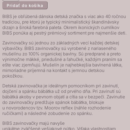
Pridať do košíka
BIBS
mušelínová
BIBS je obľúbená dánska detská značka s viac ako 40 ročnou
zavinovačka
tradíciou, pre ktorú je typický minimalistický škandinávsky
dizajn a široká farebná paleta. Okrem ikonických cumlíkov
z
BIBS ponúka aj pestrý prémiový sortiment pre najmenšie deti.
BIO
bavlny,
Zavinovačky sú jednou zo základných vecí každej detskej
výbavičky. BIBS zavinovačky sú vyrobené z nariaseného
Sage
mušelínu zo 100% organickej bavlny. Sú predprané a preto
výnimočne mäkké, priedušné a ľahučké, každým praním sa
ešte viac zjemňujú. Mušelín je najhebkejšia bavlnená látka,
mimoriadne príjemná na kontakt s jemnou detskou
pokožkou.
Detská zavinovačka je ideálnym pomocníkom pri zavinutí,
dojčení a spánku bábätka už od prvého dňa. Pri zavinutí sú
bábätká akoby v pevnom objatí a cítia sa v bezpečí. Zavinutie
do zavinovačky predlžuje spánok bábätka, blokuje
u novorodencov tzv. Moorov reflex (náhle rozhodenie
ručičkami) a následné zobudenie zo spánku.
BIBS zavinovačky majú navyše
unikátne zväčšené vešiakové pútko. Vďaka vlastnostiam