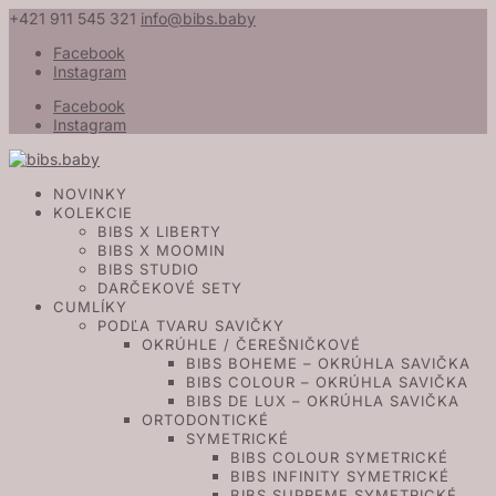
+421 911 545 321
info@bibs.baby
Facebook
Instagram
Facebook
Instagram
NOVINKY
KOLEKCIE
BIBS X LIBERTY
BIBS X MOOMIN
BIBS STUDIO
DARČEKOVÉ SETY
CUMLÍKY
PODĽA TVARU SAVIČKY
OKRÚHLE / ČEREŠNIČKOVÉ
BIBS BOHEME – OKRÚHLA SAVIČKA
BIBS COLOUR – OKRÚHLA SAVIČKA
BIBS DE LUX – OKRÚHLA SAVIČKA
ORTODONTICKÉ
SYMETRICKÉ
BIBS COLOUR SYMETRICKÉ
BIBS INFINITY SYMETRICKÉ
BIBS SUPREME SYMETRICKÉ