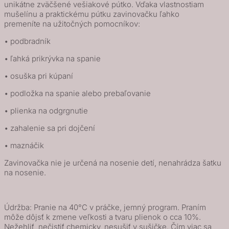
unikátne zväčšené vešiakové pútko. Vďaka vlastnostiam
mušelínu a praktickému pútku zavinovačku ľahko
premeníte na užitočných pomocníkov:
• podbradník
• ľahká prikrývka na spanie
• osuška pri kúpaní
• podložka na spanie alebo prebaľovanie
• plienka na odgrgnutie
• zahalenie sa pri dojčení
• maznáčik
Zavinovačka nie je určená na nosenie detí, nenahrádza šatku
na nosenie.
Údržba: Pranie na 40°C v práčke, jemný program. Praním
môže dôjsť k zmene veľkosti a tvaru plienok o cca 10%.
Nežehliť, nečistiť chemicky, nesušiť v sušičke. Čím viac sa