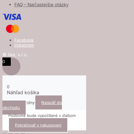
FAQ – Najčastejšie otázky
Facebook
Instagram
© like, s.r.o.
0
0
Náhľad košíka
Košík je prázdny
Naspäť do
obchodu
Poštovné bude vypočítané v ďalšom
kroku.
Pokračovať v nakupovaní