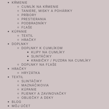
KŔMENIE
CUMLÍK NA KŔMENIE
TANIERE, MISKY A POHÁRIKY
PRÍBORY
PRESTIERANIA
PODBRADNÍKY
FĽAŠE
KÚPANIE
TEXTIL
HRAČKY
DOPLNKY
DOPLNKY K CUMLÍKOM
KLIPY NA CUMLÍKY
SLINTÁČIKY
KRABIČKY / PUZDRA NA CUMLÍKY
DOPLNKY NA FĽAŠE
HRAČKY
HRYZÁTKA
TEXTIL
SLINTÁČIKY
MAZNÁČIKOVIA
KÚPANIE
PLIENKY A ZAVINOVAČKY
OBLIEČKY A DEKY
BLOG
MÔJ ÚČET