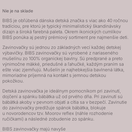
Nie je na sklade
BIBS je obľúbená dánska detská značka s viac ako 40 ročnou
tradíciou, pre ktorú je typický minimalistický škandinávsky
dizajn a široká farebná paleta. Okrem ikonických cumlíkov
BIBS ponúka aj pestrý prémiový sortiment pre najmenšie deti.
Zavinovačky sú jednou zo základných vecí každej detskej
výbavičky. BIBS zavinovačky sú vyrobené z nariaseného
mušelínu zo 100% organickej bavlny. Sú predprané a preto
výnimočne mäkké, priedušné a ľahučké, každým praním sa
ešte viac zjemňujú. Mušelín je najhebkejšia bavlnená látka,
mimoriadne príjemná na kontakt s jemnou detskou
pokožkou.
Detská zavinovačka je ideálnym pomocníkom pri zavinutí,
dojčení a spánku bábätka už od prvého dňa. Pri zavinutí sú
bábätká akoby v pevnom objatí a cítia sa v bezpečí. Zavinutie
do zavinovačky predlžuje spánok bábätka, blokuje
u novorodencov tzv. Moorov reflex (náhle rozhodenie
ručičkami) a následné zobudenie zo spánku.
BIBS zavinovačky majú navyše