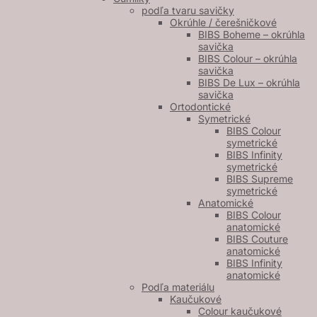
podľa tvaru savičky
Okrúhle / čerešničkové
BIBS Boheme – okrúhla
savička
BIBS Colour – okrúhla
savička
BIBS De Lux – okrúhla
savička
Ortodontické
Symetrické
BIBS Colour
symetrické
BIBS Infinity
symetrické
BIBS Supreme
symetrické
Anatomické
BIBS Colour
anatomické
BIBS Couture
anatomické
BIBS Infinity
anatomické
Podľa materiálu
Kaučukové
Colour kaučukové