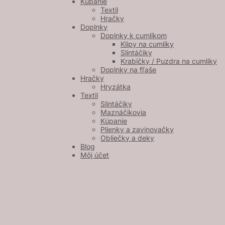
Kúpanie
Textil
Hračky
Doplnky
Doplnky k cumlíkom
Klipy na cumlíky
Slintáčiky
Krabičky / Puzdra na cumlíky
Doplnky na fľaše
Hračky
Hryzátka
Textil
Slintáčiky
Maznáčikovia
Kúpanie
Plienky a zavinovačky
Obliečky a deky
Blog
Môj účet