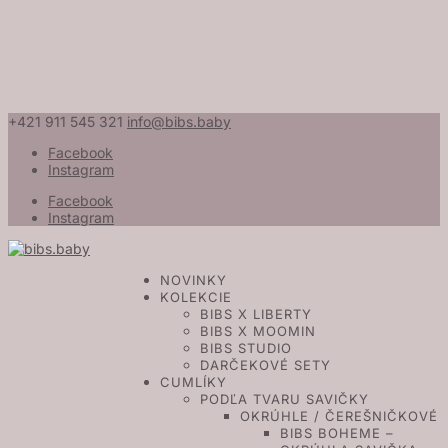
+421 911 545 321
info@bibs.baby
Facebook
Instagram
Facebook
Instagram
NOVINKY
KOLEKCIE
BIBS X LIBERTY
BIBS X MOOMIN
BIBS STUDIO
DARČEKOVÉ SETY
CUMLÍKY
PODĽA TVARU SAVIČKY
OKRÚHLE / ČEREŠNIČKOVÉ
BIBS BOHEME –