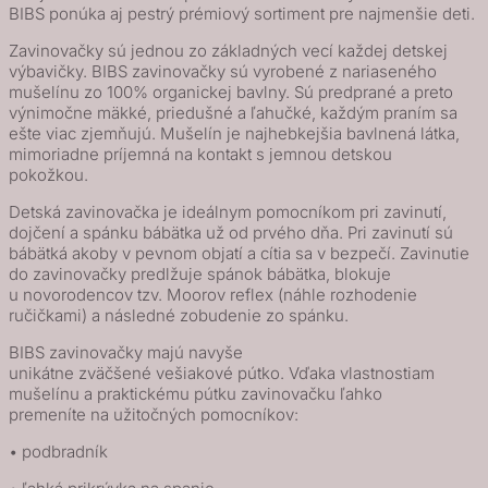
BIBS ponúka aj pestrý prémiový sortiment pre najmenšie deti.
Zavinovačky sú jednou zo základných vecí každej detskej
výbavičky. BIBS zavinovačky sú vyrobené z nariaseného
mušelínu zo 100% organickej bavlny. Sú predprané a preto
výnimočne mäkké, priedušné a ľahučké, každým praním sa
ešte viac zjemňujú. Mušelín je najhebkejšia bavlnená látka,
mimoriadne príjemná na kontakt s jemnou detskou
pokožkou.
Detská zavinovačka je ideálnym pomocníkom pri zavinutí,
dojčení a spánku bábätka už od prvého dňa. Pri zavinutí sú
bábätká akoby v pevnom objatí a cítia sa v bezpečí. Zavinutie
do zavinovačky predlžuje spánok bábätka, blokuje
u novorodencov tzv. Moorov reflex (náhle rozhodenie
ručičkami) a následné zobudenie zo spánku.
BIBS zavinovačky majú navyše
unikátne zväčšené vešiakové pútko. Vďaka vlastnostiam
mušelínu a praktickému pútku zavinovačku ľahko
premeníte na užitočných pomocníkov:
• podbradník