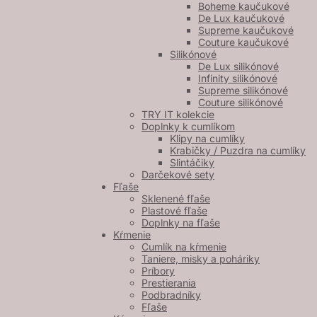
Boheme kaučukové
De Lux kaučukové
Supreme kaučukové
Couture kaučukové
Silikónové
De Lux silikónové
Infinity silikónové
Supreme silikónové
Couture silikónové
TRY IT kolekcie
Doplnky k cumlíkom
Klipy na cumlíky
Krabičky / Puzdra na cumlíky
Slintáčiky
Darčekové sety
Fľaše
Sklenené fľaše
Plastové fľaše
Doplnky na fľaše
Kŕmenie
Cumlík na kŕmenie
Taniere, misky a poháriky
Príbory
Prestierania
Podbradníky
Fľaše