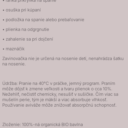
• ľahká prikrývka na spanie
• osuška pri kúpaní
• podložka na spanie alebo prebaľovanie
• plienka na odgrgnutie
• zahalenie sa pri dojčení
• maznáčik
Zavinovačka nie je určená na nosenie detí, nenahrádza šatku
na nosenie.
Údržba: Pranie na 40°C v práčke, jemný program. Praním
môže dôjsť k zmene veľkosti a tvaru plienok o cca 10%.
Nežehliť, nečistiť chemicky, nesušiť v sušičke. Čím viac sa
mušelín perie, tým je mäkší a viac absorbuje vlhkosť.
Používanie aviváže môže znižovať absorpčnú schopnosť.
Zloženie: 100%-ná organická BIO bavlna