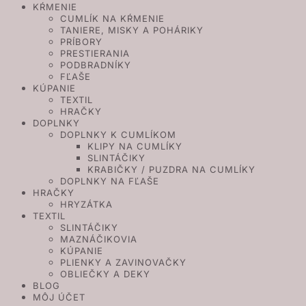
KŔMENIE
CUMLÍK NA KŔMENIE
TANIERE, MISKY A POHÁRIKY
PRÍBORY
PRESTIERANIA
PODBRADNÍKY
FĽAŠE
KÚPANIE
TEXTIL
HRAČKY
DOPLNKY
DOPLNKY K CUMLÍKOM
KLIPY NA CUMLÍKY
SLINTÁČIKY
KRABIČKY / PUZDRA NA CUMLÍKY
DOPLNKY NA FĽAŠE
HRAČKY
HRYZÁTKA
TEXTIL
SLINTÁČIKY
MAZNÁČIKOVIA
KÚPANIE
PLIENKY A ZAVINOVAČKY
OBLIEČKY A DEKY
BLOG
MÔJ ÚČET