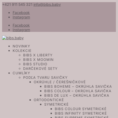
+421 911 545 321
info@bibs.baby
Facebook
Instagram
Facebook
Instagram
NOVINKY
KOLEKCIE
BIBS X LIBERTY
BIBS X MOOMIN
BIBS STUDIO
DARČEKOVÉ SETY
CUMLÍKY
PODĽA TVARU SAVIČKY
OKRÚHLE / ČEREŠNIČKOVÉ
BIBS BOHEME – OKRÚHLA SAVIČKA
BIBS COLOUR – OKRÚHLA SAVIČKA
BIBS DE LUX – OKRÚHLA SAVIČKA
ORTODONTICKÉ
SYMETRICKÉ
BIBS COLOUR SYMETRICKÉ
BIBS INFINITY SYMETRICKÉ
BIBS SUPREME SYMETRICKÉ