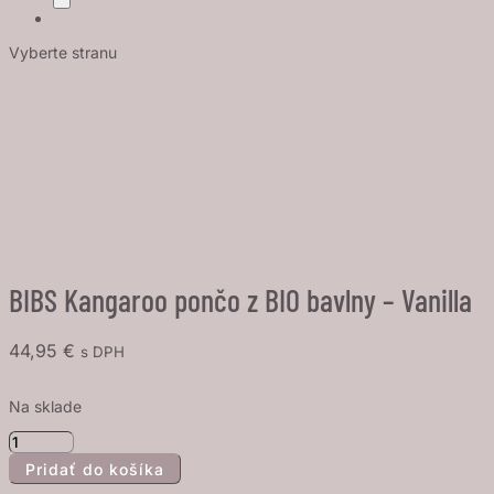
Vyberte stranu
BIBS Kangaroo pončo z BIO bavlny – Vanilla
44,95
€
s DPH
Na sklade
množstvo
Pridať do košíka
BIBS