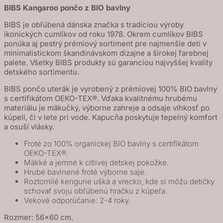
Kangaroo
BIBS Kangaroo pončo z BIO bavlny
pončo
BIBS je obľúbená dánska značka s tradíciou výroby
z
ikonických cumlíkov od roku 1978. Okrem cumlíkov BIBS
BIO
ponúka aj pestrý prémiový sortiment pre najmenšie deti v
bavlny
minimalistickom škandinávskom dizajne a širokej farebnej
palete. Všetky BIBS produkty sú garanciou najvyššej kvality
-
detského sortimentu.
Vanilla
BIBS pončo uterák je vyrobený z prémiovej 100% BIO bavlny
s certifikátom OEKO-TEX®. Vďaka kvalitnému hrubému
materiálu je mäkučký, výborne zahreje a odsaje vlhkosť po
kúpeli, či v lete pri vode. Kapucňa poskytuje tepelný komfort
a osuší vlásky.
Froté zo 100% organickej BIO bavlny s certifikátom
OEKO-TEX®.
Mäkké a jemné k citlivej detskej pokožke.
Hrubé bavlnené froté výborne saje.
Roztomilé kengurie ušká a vrecko, kde si môžu detičky
schovať svoju obľúbenú hračku z kúpeľa.
Vekové odporúčanie: 2-4 roky.
Rozmer: 56×60 cm.