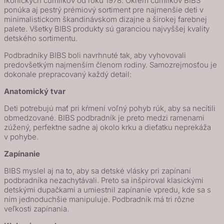
ikonických cumlíkov od roku 1978. Okrem cumlíkov BIBS
ponúka aj pestrý prémiový sortiment pre najmenšie deti v
s
minimalistickom škandinávskom dizajne a širokej farebnej
vreckom,
palete. Všetky BIBS produkty sú garanciou najvyššej kvality
Blush
detského sortimentu.
Podbradníky BIBS boli navrhnuté tak, aby vyhovovali
predovšetkým najmenším členom rodiny. Samozrejmosťou je
dokonale prepracovaný každý detail:
Anatomický tvar
Deti potrebujú mať pri kŕmení voľný pohyb rúk, aby sa necítili
obmedzované. BIBS podbradník je preto medzi ramenami
zúžený, perfektne sadne aj okolo krku a dieťatku neprekáža
v pohybe.
Zapínanie
BIBS myslel aj na to, aby sa detské vlásky pri zapínaní
podbradníka nezachytávali. Preto sa inšpiroval klasickými
detskými dupačkami a umiestnil zapínanie vpredu, kde sa s
ním jednoduchšie manipuluje. Podbradník má tri rôzne
veľkosti zapínania.