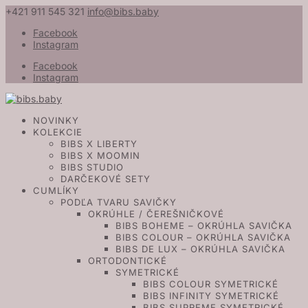
+421 911 545 321
info@bibs.baby
Facebook
Instagram
Facebook
Instagram
NOVINKY
KOLEKCIE
BIBS X LIBERTY
BIBS X MOOMIN
BIBS STUDIO
DARČEKOVÉ SETY
CUMLÍKY
PODĽA TVARU SAVIČKY
OKRÚHLE / ČEREŠNIČKOVÉ
BIBS BOHEME – OKRÚHLA SAVIČKA
BIBS COLOUR – OKRÚHLA SAVIČKA
BIBS DE LUX – OKRÚHLA SAVIČKA
ORTODONTICKÉ
SYMETRICKÉ
BIBS COLOUR SYMETRICKÉ
BIBS INFINITY SYMETRICKÉ
BIBS SUPREME SYMETRICKÉ