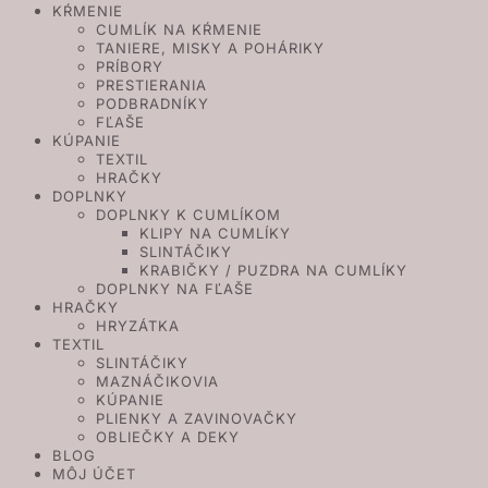
KŔMENIE
CUMLÍK NA KŔMENIE
TANIERE, MISKY A POHÁRIKY
PRÍBORY
PRESTIERANIA
PODBRADNÍKY
FĽAŠE
KÚPANIE
TEXTIL
HRAČKY
DOPLNKY
DOPLNKY K CUMLÍKOM
KLIPY NA CUMLÍKY
SLINTÁČIKY
KRABIČKY / PUZDRA NA CUMLÍKY
DOPLNKY NA FĽAŠE
HRAČKY
HRYZÁTKA
TEXTIL
SLINTÁČIKY
MAZNÁČIKOVIA
KÚPANIE
PLIENKY A ZAVINOVAČKY
OBLIEČKY A DEKY
BLOG
MÔJ ÚČET