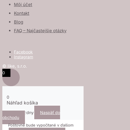
Môj účet
Kontakt
Blog
FAQ – Najčastejšie otázky
Facebook
Instagram
© like, s.r.o.
0
0
Náhľad košíka
Košík je prázdny
Naspäť do
obchodu
Poštovné bude vypočítané v ďalšom
kroku.