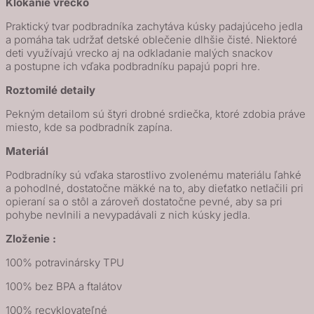
Klokanie vrecko
Praktický tvar podbradníka zachytáva kúsky padajúceho jedla
a pomáha tak udržať detské oblečenie dlhšie čisté. Niektoré
deti využívajú vrecko aj na odkladanie malých snackov
a postupne ich vďaka podbradníku papajú popri hre.
Roztomilé detaily
Pekným detailom sú štyri drobné srdiečka, ktoré zdobia práve
miesto, kde sa podbradník zapína.
Materiál
Podbradníky sú vďaka starostlivo zvolenému materiálu ľahké
a pohodlné, dostatočne mäkké na to, aby dieťatko netlačili pri
opieraní sa o stôl a zároveň dostatočne pevné, aby sa pri
pohybe nevlnili a nevypadávali z nich kúsky jedla.
Zloženie :
100% potravinársky TPU
100% bez BPA a ftalátov
100% recyklovateľné