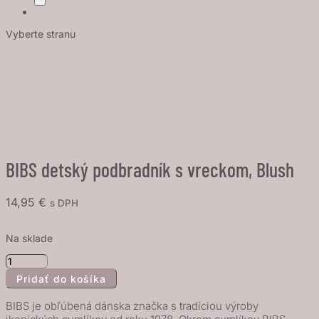
Vyberte stranu
BIBS detský podbradník s vreckom, Blush
14,95
€
s DPH
Na sklade
množstvo
Pridať do košíka
BIBS
detský
BIBS je obľúbená dánska značka s tradíciou výroby
podbradník