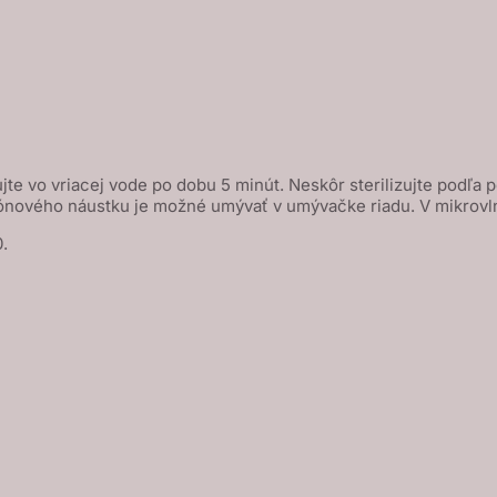
jte vo vriacej vode po dobu 5 minút. Neskôr sterilizujte podľa 
kónového náustku je možné umývať v umývačke riadu. V mikrovln
.