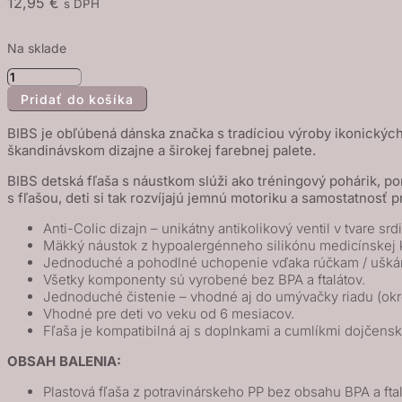
12,95
€
s DPH
Na sklade
množstvo
Pridať do košíka
BIBS
detská
BIBS je obľúbená dánska značka s tradíciou výroby ikonickýc
fľaša
škandinávskom dizajne a širokej farebnej palete.
so
BIBS detská fľaša s náustkom slúži ako tréningový pohárik, p
silikónovým
s fľašou, deti si tak rozvíjajú jemnú motoriku a samostatnosť
náustkom
Anti-Colic dizajn – unikátny antikolikový ventil v tvare s
150
Mäkký náustok z hypoalergénneho silikónu medicínskej kv
ml
Jednoduché a pohodlné uchopenie vďaka rúčkam / uškám
Všetky komponenty sú vyrobené bez BPA a ftalátov.
-
Jednoduché čistenie – vhodné aj do umývačky riadu (okr
Sage
Vhodné pre deti vo veku od 6 mesiacov.
Fľaša je kompatibilná aj s doplnkami a cumlíkmi dojčensk
OBSAH BALENIA:
Plastová fľaša z potravinárskeho PP bez obsahu BPA a ftal