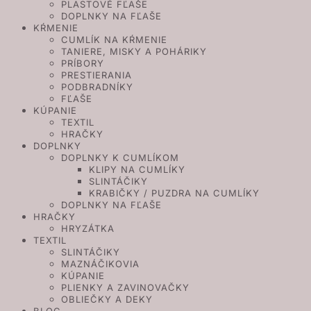
PLASTOVÉ FĽAŠE
DOPLNKY NA FĽAŠE
KŔMENIE
CUMLÍK NA KŔMENIE
TANIERE, MISKY A POHÁRIKY
PRÍBORY
PRESTIERANIA
PODBRADNÍKY
FĽAŠE
KÚPANIE
TEXTIL
HRAČKY
DOPLNKY
DOPLNKY K CUMLÍKOM
KLIPY NA CUMLÍKY
SLINTÁČIKY
KRABIČKY / PUZDRA NA CUMLÍKY
DOPLNKY NA FĽAŠE
HRAČKY
HRYZÁTKA
TEXTIL
SLINTÁČIKY
MAZNÁČIKOVIA
KÚPANIE
PLIENKY A ZAVINOVAČKY
OBLIEČKY A DEKY