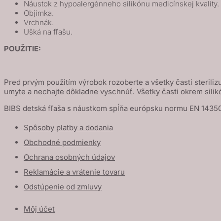
Náustok z hypoalergénneho silikónu medicínskej kvality.
Objímka.
Vrchnák.
Ušká na fľašu.
POUŽITIE:
Pred prvým použitím výrobok rozoberte a všetky časti sterilizu
umyte a nechajte dôkladne vyschnúť. Všetky časti okrem sili
BIBS detská fľaša s náustkom spĺňa európsku normu EN 14350
Spôsoby platby a dodania
Obchodné podmienky
Ochrana osobných údajov
Reklamácie a vrátenie tovaru
Odstúpenie od zmluvy
Môj účet