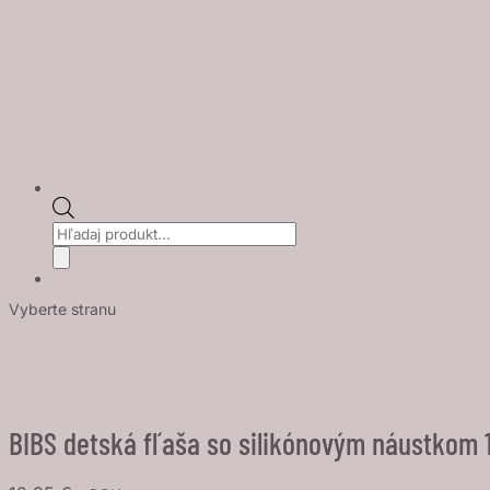
Products
search
Vyberte stranu
BIBS detská fľaša so silikónovým náustkom 