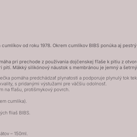
h cumlíkov od roku 1978. Okrem cumlíkov BIBS ponúka aj pestrý
omáha pri prechode z používania dojčenskej fľaše k pitiu z otv
 pri pití. Mäkký silikónový náustok s membránou je jemný a šetr
rdiečka pomáha predchádzať plynatosti a podporuje plynulý tok tek
ality, s pridanými výstužami pre väčšiu odolnosť.
 na fľašu, protišmykový povrch.
em cumlíka).
ých fliaš BIBS.
átov – 150ml.