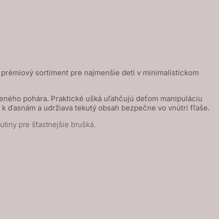
 prémiový sortiment pre najmenšie deti v minimalistickom
oreného pohára. Praktické ušká uľahčujú deťom manipuláciu
ný k ďasnám a udržiava tekutý obsah bezpečne vo vnútri fľaše.
utiny pre šťastnejšie brušká.