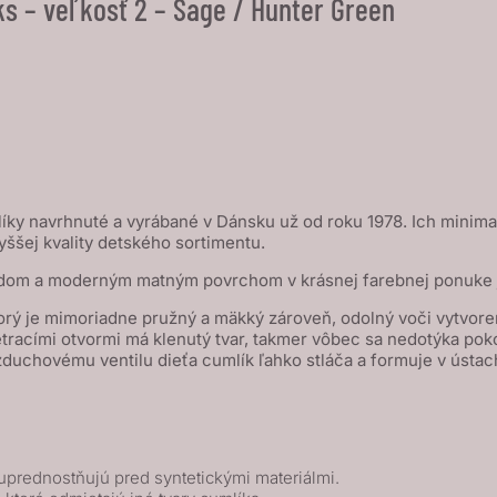
s – veľkosť 2 – Sage / Hunter Green
íky navrhnuté a vyrábané v Dánsku už od roku 1978. Ich minimal
yššej kvality detského sortimentu.
hľadom a moderným matným povrchom v krásnej farebnej ponuke j
rý je mimoriadne pružný a mäkký zároveň, odolný voči vytvoreni
vetracími otvormi má klenutý tvar, takmer vôbec sa nedotýka poko
hovému ventilu dieťa cumlík ľahko stláča a formuje v ústach,
uprednostňujú pred syntetickými materiálmi.