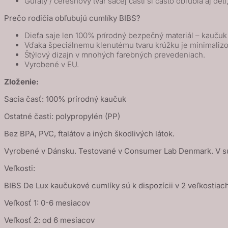
Guľatý / čerešňový tvar sacej časti si často obľúbia aj deti
Sage
Prečo rodičia obľubujú cumlíky BIBS?
/
Hunter
Dieťa saje len 100% prírodný bezpečný materiál – kauču
Vďaka špeciálnemu klenutému tvaru krúžku je minimalizo
Green
Štýlový dizajn v mnohých farebných prevedeniach.
Vyrobené v EU.
Zloženie:
Sacia časť: 100% prírodný kaučuk
Ostatné časti: polypropylén (PP)
Bez BPA, PVC, ftalátov a iných škodlivých látok.
Vyrobené v Dánsku. Testované v Consumer Lab Denmark. V s
Veľkosti:
BIBS De Lux kaučukové cumlíky sú k dispozícii v 2 veľkostiach
Veľkosť 1: 0-6 mesiacov
Veľkosť 2: od 6 mesiacov