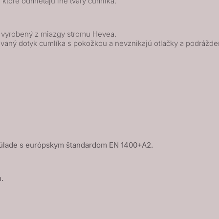
, ktoré odmietajú iné tvary cumlíka.
k vyrobený z miazgy stromu Hevea.
vaný dotyk cumlíka s pokožkou a nevznikajú otlačky a podrážde
úlade s európskym štandardom EN 1400+A2.
.