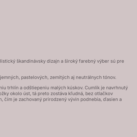
istický škandinávsky dizajn a široký farebný výber sú pre
emných, pastelových, zemitých aj neutrálnych tónov.
u trhlín a odštiepeniu malých kúskov. Cumlík je navrhnutý
žky okolo úst, tá preto zostáva kľudná, bez otlačkov
 čím je zachovaný prirodzený vývin podnebia, ďasien a