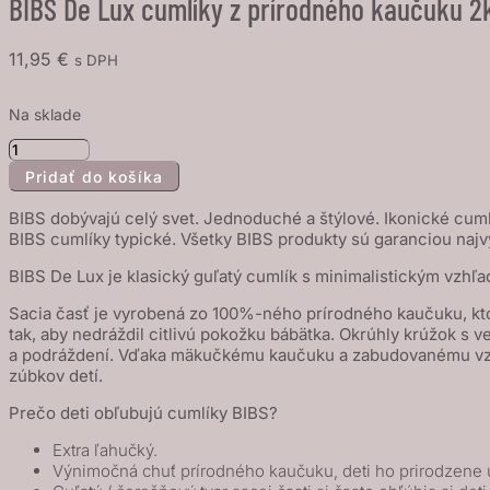
BIBS De Lux cumlíky z prírodného kaučuku 2k
11,95
€
s DPH
Na sklade
množstvo
Pridať do košíka
BIBS
De
BIBS dobývajú celý svet. Jednoduché a štýlové. Ikonické cuml
Lux
BIBS cumlíky typické. Všetky BIBS produkty sú garanciou najv
cumlíky
BIBS De Lux je klasický guľatý cumlík s minimalistickým vz
z
Sacia časť je vyrobená zo 100%-ného prírodného kaučuku, kto
prírodného
tak, aby nedráždil citlivú pokožku bábätka. Okrúhly krúžok s 
kaučuku
a podráždení. Vďaka mäkučkému kaučuku a zabudovanému vzduc
2ks
zúbkov detí.
-
Prečo deti obľubujú cumlíky BIBS?
veľkosť
Extra ľahučký.
2
Výnimočná chuť prírodného kaučuku, deti ho prirodzene 
-