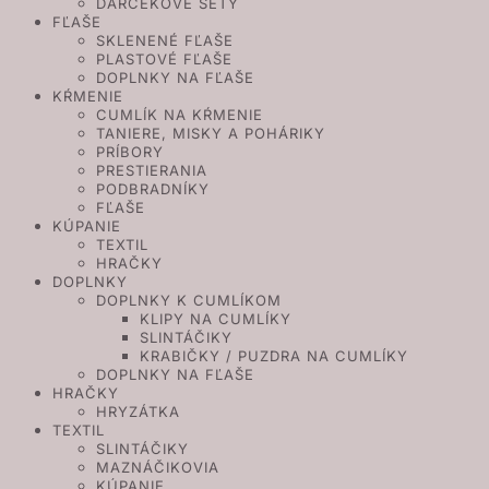
DARČEKOVÉ SETY
FĽAŠE
SKLENENÉ FĽAŠE
PLASTOVÉ FĽAŠE
DOPLNKY NA FĽAŠE
KŔMENIE
CUMLÍK NA KŔMENIE
TANIERE, MISKY A POHÁRIKY
PRÍBORY
PRESTIERANIA
PODBRADNÍKY
FĽAŠE
KÚPANIE
TEXTIL
HRAČKY
DOPLNKY
DOPLNKY K CUMLÍKOM
KLIPY NA CUMLÍKY
SLINTÁČIKY
KRABIČKY / PUZDRA NA CUMLÍKY
DOPLNKY NA FĽAŠE
HRAČKY
HRYZÁTKA
TEXTIL
SLINTÁČIKY
MAZNÁČIKOVIA
KÚPANIE