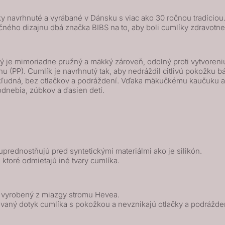
 navrhnuté a vyrábané v Dánsku s viac ako 30 ročnou tradíciou. I
čného dizajnu dbá značka BIBS na to, aby boli cumlíky zdravot
 je mimoriadne pružný a mäkký zároveň, odolný proti vytvoreniu 
(PP). Cumlík je navrhnutý tak, aby nedráždil citlivú pokožku báb
a kľudná, bez otlačkov a podráždení. Vďaka mäkučkému kaučuku
odnebia, zúbkov a ďasien detí.
prednostňujú pred syntetickými materiálmi ako je silikón.
, ktoré odmietajú iné tvary cumlíka.
k vyrobený z miazgy stromu Hevea.
vaný dotyk cumlíka s pokožkou a nevznikajú otlačky a podrážde