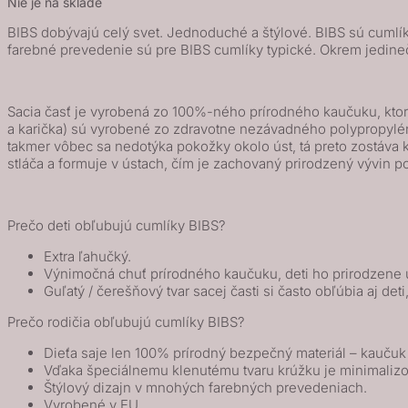
Nie je na sklade
BIBS dobývajú celý svet. Jednoduché a štýlové. BIBS sú cumlíky
farebné prevedenie sú pre BIBS cumlíky typické. Okrem jedine
Sacia časť je vyrobená zo 100%-ného prírodného kaučuku, ktorý
a karička) sú vyrobené zo zdravotne nezávadného polypropylénu 
takmer vôbec sa nedotýka pokožky okolo úst, tá preto zostáv
stláča a formuje v ústach, čím je zachovaný prirodzený vývin p
Prečo deti obľubujú cumlíky BIBS?
Extra ľahučký.
Výnimočná chuť prírodného kaučuku, deti ho prirodzene u
Guľatý / čerešňový tvar sacej časti si často obľúbia aj deti
Prečo rodičia obľubujú cumlíky BIBS?
Dieťa saje len 100% prírodný bezpečný materiál – kauču
Vďaka špeciálnemu klenutému tvaru krúžku je minimalizo
Štýlový dizajn v mnohých farebných prevedeniach.
Vyrobené v EU.