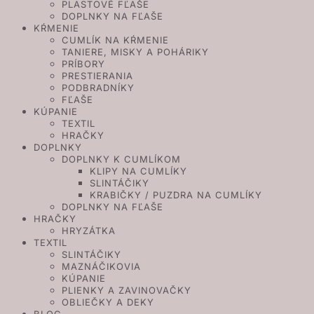
PLASTOVÉ FĽAŠE
DOPLNKY NA FĽAŠE
KŔMENIE
CUMLÍK NA KŔMENIE
TANIERE, MISKY A POHÁRIKY
PRÍBORY
PRESTIERANIA
PODBRADNÍKY
FĽAŠE
KÚPANIE
TEXTIL
HRAČKY
DOPLNKY
DOPLNKY K CUMLÍKOM
KLIPY NA CUMLÍKY
SLINTÁČIKY
KRABIČKY / PUZDRA NA CUMLÍKY
DOPLNKY NA FĽAŠE
HRAČKY
HRYZÁTKA
TEXTIL
SLINTÁČIKY
MAZNÁČIKOVIA
KÚPANIE
PLIENKY A ZAVINOVAČKY
OBLIEČKY A DEKY