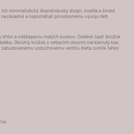
ch minimalistický škandinávsky dizajn, kvalita a široké
ne nezávadné a napomáhali prirodzenému vývoju detí.
trhlín a odštiepeniu malých kúskov. Ostatné časti (krúžok
ätka. Okrúhly krúžok s vetracími otvormi má klenutý tvar,
 a zabudovanému vzduchovému ventilu dieťa cumlík ľahko
nia.