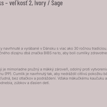
s – veľkosť 2, Ivory / Sage
 navrhnuté a vyrábané v Dánsku s viac ako 30 ročnou tradíciou. I
čného dizajnu dbá značka BIBS na to, aby boli cumlíky zdravot
 je mimoriadne pružný a mäkký zároveň, odolný proti vytvoreniu 
(PP). Cumlík je navrhnutý tak, aby nedráždil citlivú pokožku báb
a kľudná, bez otlačkov a podráždení. Vďaka mäkučkému kaučuku
odnebia, zúbkov a ďasien detí.