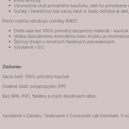
Extra ľahučký.
Výnimočná chuť prírodného kaučuku, deti ho prirodzene u
/
Guľatý / čerešňový tvar sacej časti si často obľúbia aj deti
Sage
Prečo rodičia obľubujú cumlíky BIBS?
Dieťa saje len 100% prírodný bezpečný materiál – kauču
Vďaka špeciálnemu klenutému tvaru krúžku je minimalizo
Štýlový dizajn v mnohých farebných prevedeniach.
Vyrobené v EU.
Zloženie:
Sacia časť: 100% prírodný kaučuk
Ostatné časti: polypropylén (PP)
Bez BPA, PVC, ftalátov a iných škodlivých látok.
Vyrobené v Dánsku. Testované v Consumer Lab Denmark. V sú