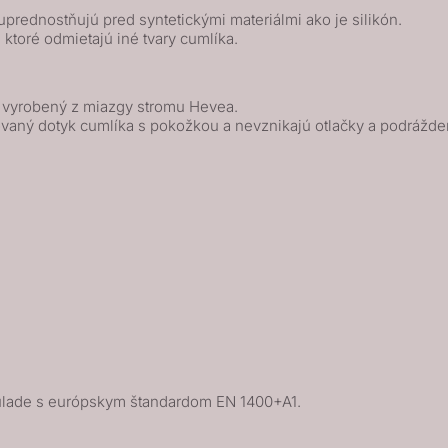
prednostňujú pred syntetickými materiálmi ako je silikón.
, ktoré odmietajú iné tvary cumlíka.
k vyrobený z miazgy stromu Hevea.
vaný dotyk cumlíka s pokožkou a nevznikajú otlačky a podrážde
lade s európskym štandardom EN 1400+A1.