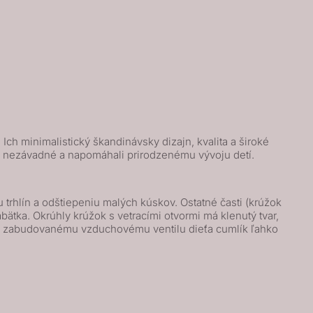
ch minimalistický škandinávsky dizajn, kvalita a široké
ne nezávadné a napomáhali prirodzenému vývoju detí.
trhlín a odštiepeniu malých kúskov. Ostatné časti (krúžok
ätka. Okrúhly krúžok s vetracími otvormi má klenutý tvar,
 a zabudovanému vzduchovému ventilu dieťa cumlík ľahko