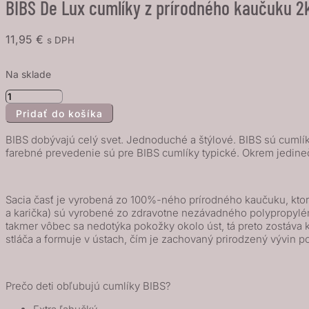
BIBS De Lux cumlíky z prírodného kaučuku 2k
11,95
€
s DPH
Na sklade
množstvo
Pridať do košíka
BIBS
De
BIBS dobývajú celý svet. Jednoduché a štýlové. BIBS sú cumlíky
Lux
farebné prevedenie sú pre BIBS cumlíky typické. Okrem jedine
cumlíky
z
Sacia časť je vyrobená zo 100%-ného prírodného kaučuku, ktorý
prírodného
a karička) sú vyrobené zo zdravotne nezávadného polypropylénu 
kaučuku
takmer vôbec sa nedotýka pokožky okolo úst, tá preto zostáv
2ks
stláča a formuje v ústach, čím je zachovaný prirodzený vývin p
-
veľkosť
Prečo deti obľubujú cumlíky BIBS?
2,
Ivory