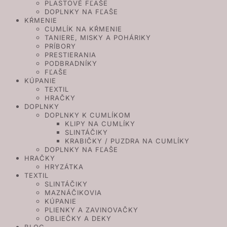
PLASTOVÉ FĽAŠE
DOPLNKY NA FĽAŠE
KŔMENIE
CUMLÍK NA KŔMENIE
TANIERE, MISKY A POHÁRIKY
PRÍBORY
PRESTIERANIA
PODBRADNÍKY
FĽAŠE
KÚPANIE
TEXTIL
HRAČKY
DOPLNKY
DOPLNKY K CUMLÍKOM
KLIPY NA CUMLÍKY
SLINTÁČIKY
KRABIČKY / PUZDRA NA CUMLÍKY
DOPLNKY NA FĽAŠE
HRAČKY
HRYZÁTKA
TEXTIL
SLINTÁČIKY
MAZNÁČIKOVIA
KÚPANIE
PLIENKY A ZAVINOVAČKY
OBLIEČKY A DEKY