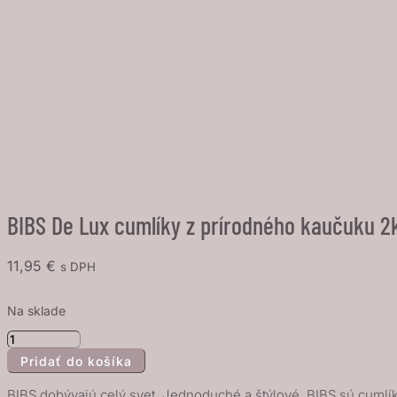
BIBS De Lux cumlíky z prírodného kaučuku 2ks
11,95
€
s DPH
Na sklade
množstvo
Pridať do košíka
BIBS
De
BIBS dobývajú celý svet. Jednoduché a štýlové. BIBS sú cumlíky