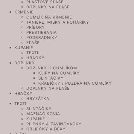
PLASTOVÉ FĽAŠE
DOPLNKY NA FĽAŠE
KŔMENIE
CUMLÍK NA KŔMENIE
TANIERE, MISKY A POHÁRIKY
PRÍBORY
PRESTIERANIA
PODBRADNÍKY
FĽAŠE
KÚPANIE
TEXTIL
HRAČKY
DOPLNKY
DOPLNKY K CUMLÍKOM
KLIPY NA CUMLÍKY
SLINTÁČIKY
KRABIČKY / PUZDRA NA CUMLÍKY
DOPLNKY NA FĽAŠE
HRAČKY
HRYZÁTKA
TEXTIL
SLINTÁČIKY
MAZNÁČIKOVIA
KÚPANIE
PLIENKY A ZAVINOVAČKY
OBLIEČKY A DEKY