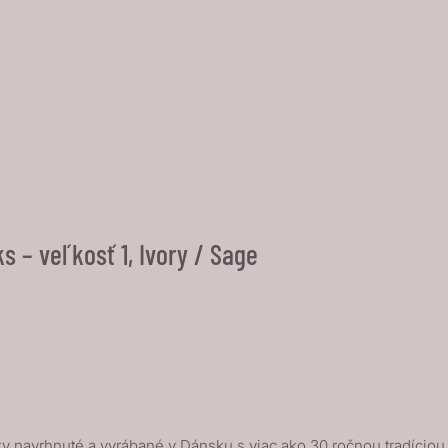
 – veľkosť 1, Ivory / Sage
 navrhnuté a vyrábané v Dánsku s viac ako 30 ročnou tradíciou. I