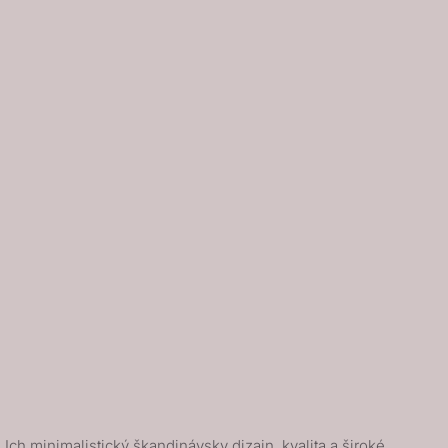
ch minimalistický škandinávsky dizajn, kvalita a široké