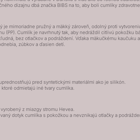
čného dizajnu dbá značka BIBS na to, aby boli cumlíky zdravot
 je mimoriadne pružný a mäkký zároveň, odolný proti vytvoreniu 
(PP). Cumlík je navrhnutý tak, aby nedráždil citlivú pokožku báb
a kľudná, bez otlačkov a podráždení. Vďaka mäkučkému kaučuku
odnebia, zúbkov a ďasien detí.
prednostňujú pred syntetickými materiálmi ako je silikón.
, ktoré odmietajú iné tvary cumlíka.
k vyrobený z miazgy stromu Hevea.
vaný dotyk cumlíka s pokožkou a nevznikajú otlačky a podrážde