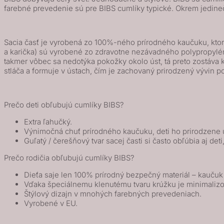
Lux
farebné prevedenie sú pre BIBS cumlíky typické. Okrem jedine
cumlíky
z
Sacia časť je vyrobená zo 100%-ného prírodného kaučuku, ktorý
prírodného
a karička) sú vyrobené zo zdravotne nezávadného polypropylénu 
kaučuku
takmer vôbec sa nedotýka pokožky okolo úst, tá preto zostáv
2ks
stláča a formuje v ústach, čím je zachovaný prirodzený vývin p
-
veľkosť
Prečo deti obľubujú cumlíky BIBS?
1,
Ivory
Extra ľahučký.
Výnimočná chuť prírodného kaučuku, deti ho prirodzene u
/
Guľatý / čerešňový tvar sacej časti si často obľúbia aj deti
Sage
Prečo rodičia obľubujú cumlíky BIBS?
Dieťa saje len 100% prírodný bezpečný materiál – kauču
Vďaka špeciálnemu klenutému tvaru krúžku je minimalizo
Štýlový dizajn v mnohých farebných prevedeniach.
Vyrobené v EU.