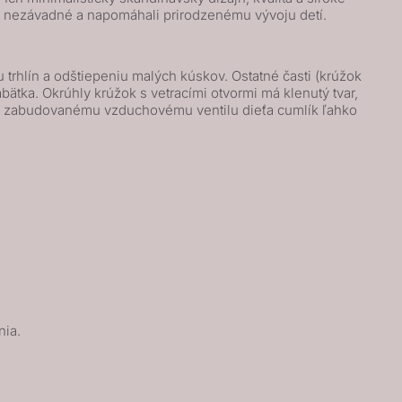
ne nezávadné a napomáhali prirodzenému vývoju detí.
trhlín a odštiepeniu malých kúskov. Ostatné časti (krúžok
ätka. Okrúhly krúžok s vetracími otvormi má klenutý tvar,
 a zabudovanému vzduchovému ventilu dieťa cumlík ľahko
nia.