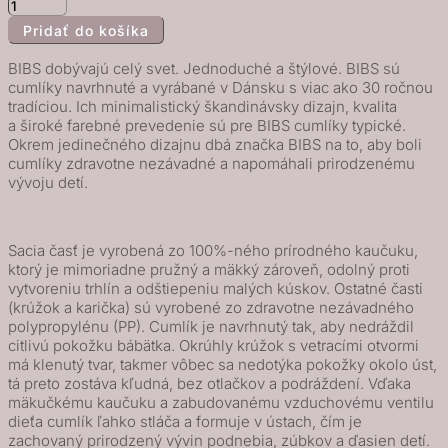
množstvo
Pridať do košíka
BIBS
De
BIBS dobývajú celý svet. Jednoduché a štýlové. BIBS sú
Lux
cumlíky navrhnuté a vyrábané v Dánsku s viac ako 30 ročnou
tradíciou. Ich minimalistický škandinávsky dizajn, kvalita
cumlíky
a široké farebné prevedenie sú pre BIBS cumlíky typické.
z
Okrem jedinečného dizajnu dbá značka BIBS na to, aby boli
prírodného
cumlíky zdravotne nezávadné a napomáhali prirodzenému
vývoju detí.
kaučuku
2ks
-
Sacia časť je vyrobená zo 100%-ného prírodného kaučuku,
veľkosť
ktorý je mimoriadne pružný a mäkký zároveň, odolný proti
1,
vytvoreniu trhlín a odštiepeniu malých kúskov. Ostatné časti
(krúžok a karička) sú vyrobené zo zdravotne nezávadného
Coral
polypropylénu (PP). Cumlík je navrhnutý tak, aby nedráždil
/
citlivú pokožku bábätka. Okrúhly krúžok s vetracími otvormi
Ruby
má klenutý tvar, takmer vôbec sa nedotýka pokožky okolo úst,
tá preto zostáva kľudná, bez otlačkov a podráždení. Vďaka
mäkučkému kaučuku a zabudovanému vzduchovému ventilu
dieťa cumlík ľahko stláča a formuje v ústach, čím je
zachovaný prirodzený vývin podnebia, zúbkov a ďasien detí.