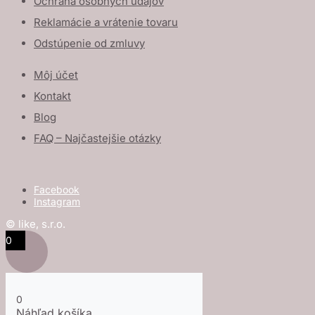
Ochrana osobných údajov
Reklamácie a vrátenie tovaru
Odstúpenie od zmluvy
Môj účet
Kontakt
Blog
FAQ – Najčastejšie otázky
Facebook
Instagram
© like, s.r.o.
0
0
Náhľad košíka