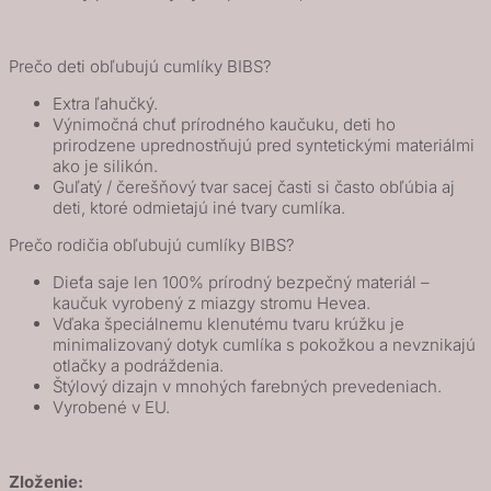
Prečo deti obľubujú cumlíky BIBS?
Extra ľahučký.
Výnimočná chuť prírodného kaučuku, deti ho
prirodzene uprednostňujú pred syntetickými materiálmi
ako je silikón.
Guľatý / čerešňový tvar sacej časti si často obľúbia aj
deti, ktoré odmietajú iné tvary cumlíka.
Prečo rodičia obľubujú cumlíky BIBS?
Dieťa saje len 100% prírodný bezpečný materiál –
kaučuk vyrobený z miazgy stromu Hevea.
Vďaka špeciálnemu klenutému tvaru krúžku je
minimalizovaný dotyk cumlíka s pokožkou a nevznikajú
otlačky a podráždenia.
Štýlový dizajn v mnohých farebných prevedeniach.
Vyrobené v EU.
Zloženie: