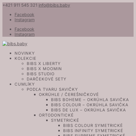
+421 911 545 321
info@bibs.baby
Facebook
Instagram
Facebook
Instagram
NOVINKY
KOLEKCIE
BIBS X LIBERTY
BIBS X MOOMIN
BIBS STUDIO
DARČEKOVÉ SETY
CUMLÍKY
PODĽA TVARU SAVIČKY
OKRÚHLE / ČEREŠNIČKOVÉ
BIBS BOHEME – OKRÚHLA SAVIČKA
BIBS COLOUR – OKRÚHLA SAVIČKA
BIBS DE LUX – OKRÚHLA SAVIČKA
ORTODONTICKÉ
SYMETRICKÉ
BIBS COLOUR SYMETRICKÉ
BIBS INFINITY SYMETRICKÉ
BIBS SUPREME SYMETRICKÉ