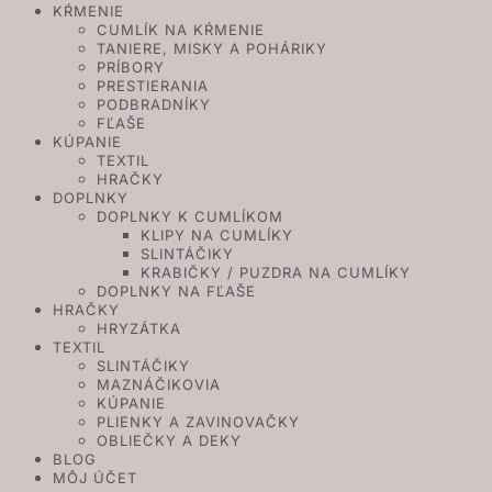
KŔMENIE
CUMLÍK NA KŔMENIE
TANIERE, MISKY A POHÁRIKY
PRÍBORY
PRESTIERANIA
PODBRADNÍKY
FĽAŠE
KÚPANIE
TEXTIL
HRAČKY
DOPLNKY
DOPLNKY K CUMLÍKOM
KLIPY NA CUMLÍKY
SLINTÁČIKY
KRABIČKY / PUZDRA NA CUMLÍKY
DOPLNKY NA FĽAŠE
HRAČKY
HRYZÁTKA
TEXTIL
SLINTÁČIKY
MAZNÁČIKOVIA
KÚPANIE
PLIENKY A ZAVINOVAČKY
OBLIEČKY A DEKY
BLOG
MÔJ ÚČET