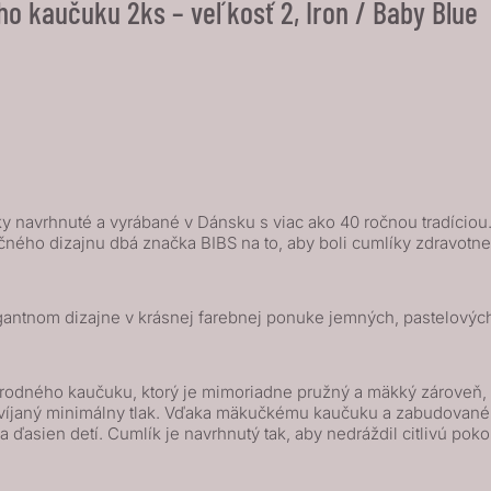
o kaučuku 2ks – veľkosť 2, Iron / Baby Blue
 navrhnuté a vyrábané v Dánsku s viac ako 40 ročnou tradíciou. I
čného dizajnu dbá značka BIBS na to, aby boli cumlíky zdravot
gantnom dizajne v krásnej farebnej ponuke jemných, pastelových
odného kaučuku, ktorý je mimoriadne pružný a mäkký zároveň, od
vyvíjaný minimálny tlak. Vďaka mäkučkému kaučuku a zabudované
 ďasien detí. Cumlík je navrhnutý tak, aby nedráždil citlivú pok