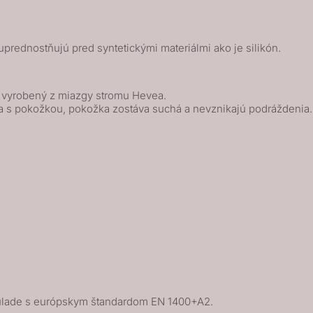
prednostňujú pred syntetickými materiálmi ako je silikón.
k vyrobený z miazgy stromu Hevea.
a s pokožkou, pokožka zostáva suchá a nevznikajú podráždenia.
úlade s európskym štandardom EN 1400+A2.