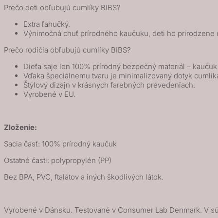
Prečo deti obľubujú cumlíky BIBS?
/
Baby
Extra ľahučký.
Výnimočná chuť prírodného kaučuku, deti ho prirodzene u
Blue
Prečo rodičia obľubujú cumlíky BIBS?
Dieťa saje len 100% prírodný bezpečný materiál – kauču
Vďaka špeciálnemu tvaru je minimalizovaný dotyk cumlík
Štýlový dizajn v krásnych farebných prevedeniach.
Vyrobené v EU.
Zloženie:
Sacia časť: 100% prírodný kaučuk
Ostatné časti: polypropylén (PP)
Bez BPA, PVC, ftalátov a iných škodlivých látok.
Vyrobené v Dánsku. Testované v Consumer Lab Denmark. V s