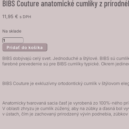
BIBS Couture anatomické cumlíky z prírodnéh
11,95
€
s DPH
Na sklade
množstvo
Pridať do košíka
BIBS
Couture
BIBS dobývajú celý svet. Jednoduché a štýlové. BIBS sú cumlíky
anatomické
farebné prevedenie sú pre BIBS cumlíky typické. Okrem jedine
cumlíky
z
BIBS Couture je exkluzívny ortodontický cumlík v štýlovom ele
prírodného
kaučuku
2ks
Anatomicky tvarovaná sacia časť je vyrobená zo 100%-ného prír
-
V oblasti zhryzu je cumlík zúžený, aby na zúbky a ďasná bol 
veľkosť
v ústach, čím je zachovaný prirodzený vývin podnebia, zúbkov a
2,
Iron