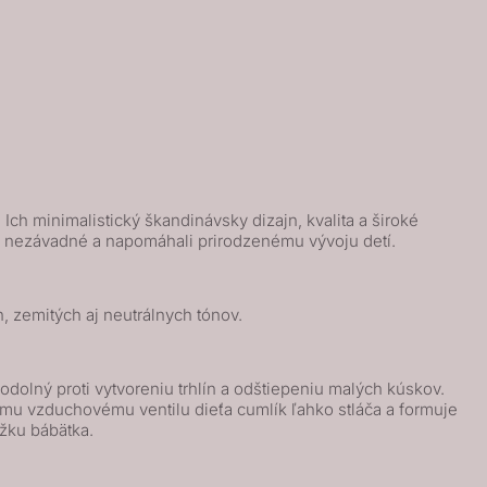
ch minimalistický škandinávsky dizajn, kvalita a široké
ne nezávadné a napomáhali prirodzenému vývoju detí.
, zemitých aj neutrálnych tónov.
olný proti vytvoreniu trhlín a odštiepeniu malých kúskov.
mu vzduchovému ventilu dieťa cumlík ľahko stláča a formuje
ožku bábätka.