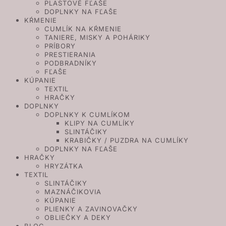
PLASTOVÉ FĽAŠE
DOPLNKY NA FĽAŠE
KŔMENIE
CUMLÍK NA KŔMENIE
TANIERE, MISKY A POHÁRIKY
PRÍBORY
PRESTIERANIA
PODBRADNÍKY
FĽAŠE
KÚPANIE
TEXTIL
HRAČKY
DOPLNKY
DOPLNKY K CUMLÍKOM
KLIPY NA CUMLÍKY
SLINTÁČIKY
KRABIČKY / PUZDRA NA CUMLÍKY
DOPLNKY NA FĽAŠE
HRAČKY
HRYZÁTKA
TEXTIL
SLINTÁČIKY
MAZNÁČIKOVIA
KÚPANIE
PLIENKY A ZAVINOVAČKY
OBLIEČKY A DEKY