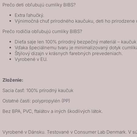
Prečo deti obľubujú cumlíky BIBS?
Nočný
/
Extra ľahučký.
Výnimočná chuť prírodného kaučuku, deti ho prirodzene u
Cloud
Nočný
Prečo rodičia obľubujú cumlíky BIBS?
Dieťa saje len 100% prírodný bezpečný materiál – kauču
Vďaka špeciálnemu tvaru je minimalizovaný dotyk cumlík
Štýlový dizajn v krásnych farebných prevedeniach.
Vyrobené v EU.
Zloženie:
Sacia časť: 100% prírodný kaučuk
Ostatné časti: polypropylén (PP)
Bez BPA, PVC, ftalátov a iných škodlivých látok.
Vyrobené v Dánsku. Testované v Consumer Lab Denmark. V s