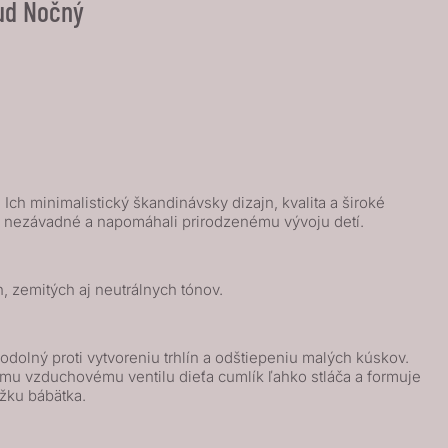
oud Nočný
ch minimalistický škandinávsky dizajn, kvalita a široké
ne nezávadné a napomáhali prirodzenému vývoju detí.
, zemitých aj neutrálnych tónov.
olný proti vytvoreniu trhlín a odštiepeniu malých kúskov.
mu vzduchovému ventilu dieťa cumlík ľahko stláča a formuje
ožku bábätka.