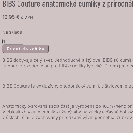
BIBS Couture anatomické cumlíky z prírodné
12,95
€
s DPH
Na sklade
množstvo
Pridať do košíka
BIBS
Couture
BIBS dobývajú celý svet. Jednoduché a štýlové. BIBS sú cumlíky
anatomické
farebné prevedenie sú pre BIBS cumlíky typické. Okrem jedine
cumlíky
z
BIBS Couture je exkluzívny ortodontický cumlík v štýlovom ele
prírodného
kaučuku
2ks
Anatomicky tvarovaná sacia časť je vyrobená zo 100%-ného prír
-
V oblasti zhryzu je cumlík zúžený, aby na zúbky a ďasná bol 
veľkosť
v ústach, čím je zachovaný prirodzený vývin podnebia, zúbkov a
1,
Sage