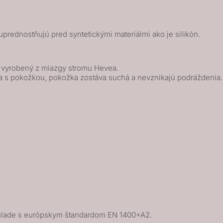
prednostňujú pred syntetickými materiálmi ako je silikón.
k vyrobený z miazgy stromu Hevea.
a s pokožkou, pokožka zostáva suchá a nevznikajú podráždenia.
úlade s európskym štandardom EN 1400+A2.