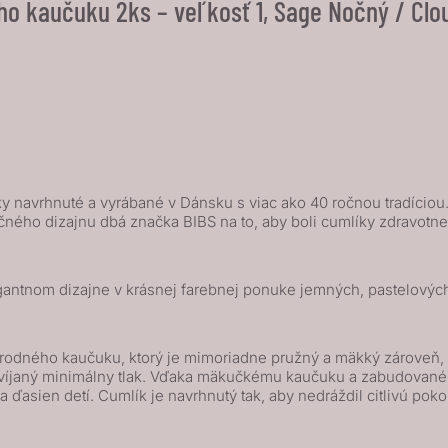
ho kaučuku 2ks – veľkosť 1, Sage Nočný / Cl
 navrhnuté a vyrábané v Dánsku s viac ako 40 ročnou tradíciou. I
čného dizajnu dbá značka BIBS na to, aby boli cumlíky zdravot
gantnom dizajne v krásnej farebnej ponuke jemných, pastelových
odného kaučuku, ktorý je mimoriadne pružný a mäkký zároveň, od
vyvíjaný minimálny tlak. Vďaka mäkučkému kaučuku a zabudované
 ďasien detí. Cumlík je navrhnutý tak, aby nedráždil citlivú pok