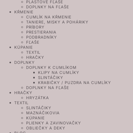
PLASTOVÉ FĽAŠE
DOPLNKY NA FĽAŠE
KŔMENIE
CUMLÍK NA KŔMENIE
TANIERE, MISKY A POHÁRIKY
PRÍBORY
PRESTIERANIA
PODBRADNÍKY
FĽAŠE
KÚPANIE
TEXTIL
HRAČKY
DOPLNKY
DOPLNKY K CUMLÍKOM
KLIPY NA CUMLÍKY
SLINTÁČIKY
KRABIČKY / PUZDRA NA CUMLÍKY
DOPLNKY NA FĽAŠE
HRAČKY
HRYZÁTKA
TEXTIL
SLINTÁČIKY
MAZNÁČIKOVIA
KÚPANIE
PLIENKY A ZAVINOVAČKY
OBLIEČKY A DEKY