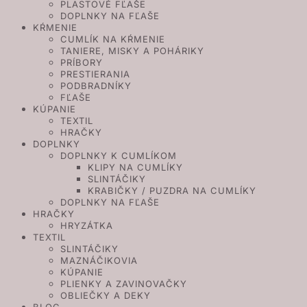
PLASTOVÉ FĽAŠE
DOPLNKY NA FĽAŠE
KŔMENIE
CUMLÍK NA KŔMENIE
TANIERE, MISKY A POHÁRIKY
PRÍBORY
PRESTIERANIA
PODBRADNÍKY
FĽAŠE
KÚPANIE
TEXTIL
HRAČKY
DOPLNKY
DOPLNKY K CUMLÍKOM
KLIPY NA CUMLÍKY
SLINTÁČIKY
KRABIČKY / PUZDRA NA CUMLÍKY
DOPLNKY NA FĽAŠE
HRAČKY
HRYZÁTKA
TEXTIL
SLINTÁČIKY
MAZNÁČIKOVIA
KÚPANIE
PLIENKY A ZAVINOVAČKY
OBLIEČKY A DEKY