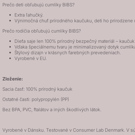
Prečo deti obľubujú cumlíky BIBS?
Sea
/
Extra ľahučký.
Výnimočná chuť prírodného kaučuku, deti ho prirodzene u
Sage
Prečo rodičia obľubujú cumlíky BIBS?
Dieťa saje len 100% prírodný bezpečný materiál – kauču
Vďaka špeciálnemu tvaru je minimalizovaný dotyk cumlík
Štýlový dizajn v krásnych farebných prevedeniach.
Vyrobené v EU.
Zloženie:
Sacia časť: 100% prírodný kaučuk
Ostatné časti: polypropylén (PP)
Bez BPA, PVC, ftalátov a iných škodlivých látok.
Vyrobené v Dánsku. Testované v Consumer Lab Denmark. V s