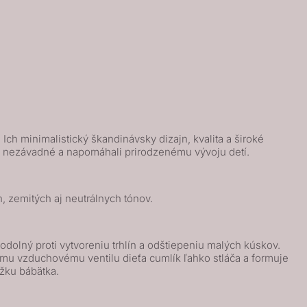
ch minimalistický škandinávsky dizajn, kvalita a široké
ne nezávadné a napomáhali prirodzenému vývoju detí.
, zemitých aj neutrálnych tónov.
olný proti vytvoreniu trhlín a odštiepeniu malých kúskov.
mu vzduchovému ventilu dieťa cumlík ľahko stláča a formuje
ožku bábätka.