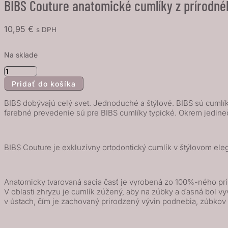
BIBS Couture anatomické cumlíky z prírodnéh
10,95
€
s DPH
Na sklade
množstvo
Pridať do košíka
BIBS
Couture
BIBS dobývajú celý svet. Jednoduché a štýlové. BIBS sú cumlíky
anatomické
farebné prevedenie sú pre BIBS cumlíky typické. Okrem jedine
cumlíky
z
BIBS Couture je exkluzívny ortodontický cumlík v štýlovom ele
prírodného
kaučuku
2ks
Anatomicky tvarovaná sacia časť je vyrobená zo 100%-ného prír
-
V oblasti zhryzu je cumlík zúžený, aby na zúbky a ďasná bol 
veľkosť
v ústach, čím je zachovaný prirodzený vývin podnebia, zúbkov a
1,
Island