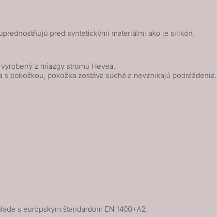
prednostňujú pred syntetickými materiálmi ako je silikón.
k vyrobený z miazgy stromu Hevea.
a s pokožkou, pokožka zostáva suchá a nevznikajú podráždenia.
úlade s európskym štandardom EN 1400+A2.