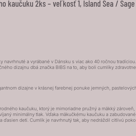
o kaučuku 2ks – veľkosť 1, Island Sea / Sage
 navrhnuté a vyrábané v Dánsku s viac ako 40 ročnou tradíciou. I
čného dizajnu dbá značka BIBS na to, aby boli cumlíky zdravot
gantnom dizajne v krásnej farebnej ponuke jemných, pastelových
odného kaučuku, ktorý je mimoriadne pružný a mäkký zároveň, od
vyvíjaný minimálny tlak. Vďaka mäkučkému kaučuku a zabudované
 ďasien detí. Cumlík je navrhnutý tak, aby nedráždil citlivú pok