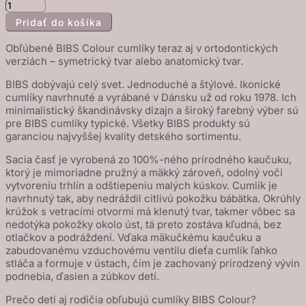
množstvo
Pridať do košíka
BIBS
Colour
Obľúbené BIBS Colour cumlíky teraz aj v ortodontických
symetrické
verziách – symetrický tvar alebo anatomický tvar.
cumlíky
BIBS dobývajú celý svet. Jednoduché a štýlové. Ikonické
z
cumlíky navrhnuté a vyrábané v Dánsku už od roku 1978. Ich
prírodného
minimalistický škandinávsky dizajn a široký farebný výber sú
pre BIBS cumlíky typické. Všetky BIBS produkty sú
kaučuku
garanciou najvyššej kvality detského sortimentu.
2
Sacia časť je vyrobená zo 100%-ného prírodného kaučuku,
ks
ktorý je mimoriadne pružný a mäkký zároveň, odolný voči
-
vytvoreniu trhlín a odštiepeniu malých kúskov. Cumlík je
veľkosť
navrhnutý tak, aby nedráždil citlivú pokožku bábätka. Okrúhly
krúžok s vetracími otvormi má klenutý tvar, takmer vôbec sa
2
nedotýka pokožky okolo úst, tá preto zostáva kľudná, bez
-
otlačkov a podráždení. Vďaka mäkučkému kaučuku a
Ivory
zabudovanému vzduchovému ventilu dieťa cumlík ľahko
stláča a formuje v ústach, čím je zachovaný prirodzený vývin
/
podnebia, ďasien a zúbkov detí.
Blush
Prečo deti aj rodičia obľubujú cumlíky BIBS Colour?