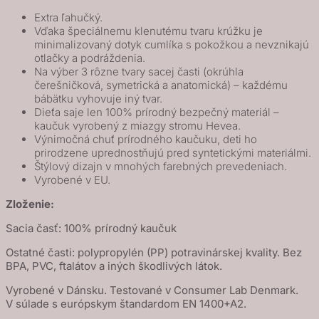
Extra ľahučký.
Vďaka špeciálnemu klenutému tvaru krúžku je
minimalizovaný dotyk cumlíka s pokožkou a nevznikajú
otlačky a podráždenia.
Na výber 3 rôzne tvary sacej časti (okrúhla
čerešničková, symetrická a anatomická) – každému
bábätku vyhovuje iný tvar.
Dieťa saje len 100% prírodný bezpečný materiál –
kaučuk vyrobený z miazgy stromu Hevea.
Výnimočná chuť prírodného kaučuku, deti ho
prirodzene uprednostňujú pred syntetickými materiálmi.
Štýlový dizajn v mnohých farebných prevedeniach.
Vyrobené v EU.
Zloženie:
Sacia časť: 100% prírodný kaučuk
Ostatné časti: polypropylén (PP) potravinárskej kvality. Bez
BPA, PVC, ftalátov a iných škodlivých látok.
Vyrobené v Dánsku. Testované v Consumer Lab Denmark.
V súlade s európskym štandardom EN 1400+A2.