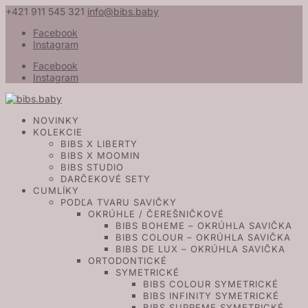
+421 911 545 321
info@bibs.baby
Facebook
Instagram
Facebook
Instagram
NOVINKY
KOLEKCIE
BIBS X LIBERTY
BIBS X MOOMIN
BIBS STUDIO
DARČEKOVÉ SETY
CUMLÍKY
PODĽA TVARU SAVIČKY
OKRÚHLE / ČEREŠNIČKOVÉ
BIBS BOHEME – OKRÚHLA SAVIČKA
BIBS COLOUR – OKRÚHLA SAVIČKA
BIBS DE LUX – OKRÚHLA SAVIČKA
ORTODONTICKÉ
SYMETRICKÉ
BIBS COLOUR SYMETRICKÉ
BIBS INFINITY SYMETRICKÉ
BIBS SUPREME SYMETRICKÉ