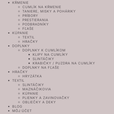
KŔMENIE
CUMLÍK NA KŔMENIE
TANIERE, MISKY A POHÁRIKY
PRÍBORY
PRESTIERANIA
PODBRADNÍKY
FĽAŠE
KÚPANIE
TEXTIL
HRAČKY
DOPLNKY
DOPLNKY K CUMLÍKOM
KLIPY NA CUMLÍKY
SLINTÁČIKY
KRABIČKY / PUZDRA NA CUMLÍKY
DOPLNKY NA FĽAŠE
HRAČKY
HRYZÁTKA
TEXTIL
SLINTÁČIKY
MAZNÁČIKOVIA
KÚPANIE
PLIENKY A ZAVINOVAČKY
OBLIEČKY A DEKY
BLOG
MÔJ ÚČET