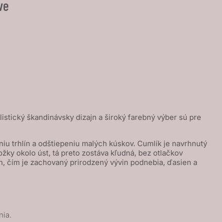
ve
istický škandinávsky dizajn a široký farebný výber sú pre
u trhlín a odštiepeniu malých kúskov. Cumlík je navrhnutý
žky okolo úst, tá preto zostáva kľudná, bez otlačkov
 čím je zachovaný prirodzený vývin podnebia, ďasien a
nia.