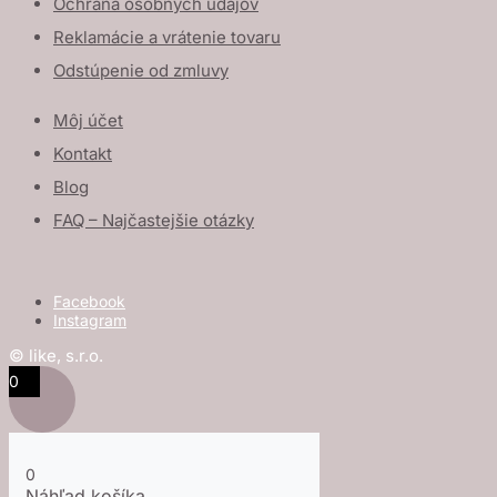
Ochrana osobných údajov
Reklamácie a vrátenie tovaru
Odstúpenie od zmluvy
Môj účet
Kontakt
Blog
FAQ – Najčastejšie otázky
Facebook
Instagram
© like, s.r.o.
0
0
Náhľad košíka