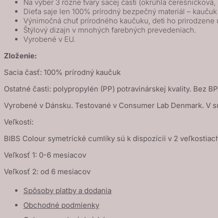
Na výber 3 rôzne tvary sacej časti (okrúhla čerešničková
-
Dieťa saje len 100% prírodný bezpečný materiál – kauču
Výnimočná chuť prírodného kaučuku, deti ho prirodzene 
Fossil
Štýlový dizajn v mnohých farebných prevedeniach.
Grey
Vyrobené v EU.
/
Zloženie:
Mauve
Sacia časť: 100% prírodný kaučuk
Ostatné časti: polypropylén (PP) potravinárskej kvality. Bez BP
Vyrobené v Dánsku. Testované v Consumer Lab Denmark. V s
Veľkosti:
BIBS Colour symetrické cumlíky sú k dispozícii v 2 veľkostiac
Veľkosť 1: 0-6 mesiacov
Veľkosť 2: od 6 mesiacov
Spôsoby platby a dodania
Obchodné podmienky