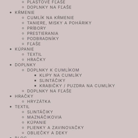
PLASTOVÉ FĽAŠE
DOPLNKY NA FĽAŠE
KŔMENIE
CUMLÍK NA KŔMENIE
TANIERE, MISKY A POHÁRIKY
PRÍBORY
PRESTIERANIA
PODBRADNÍKY
FĽAŠE
KÚPANIE
TEXTIL
HRAČKY
DOPLNKY
DOPLNKY K CUMLÍKOM
KLIPY NA CUMLÍKY
SLINTÁČIKY
KRABIČKY / PUZDRA NA CUMLÍKY
DOPLNKY NA FĽAŠE
HRAČKY
HRYZÁTKA
TEXTIL
SLINTÁČIKY
MAZNÁČIKOVIA
KÚPANIE
PLIENKY A ZAVINOVAČKY
OBLIEČKY A DEKY