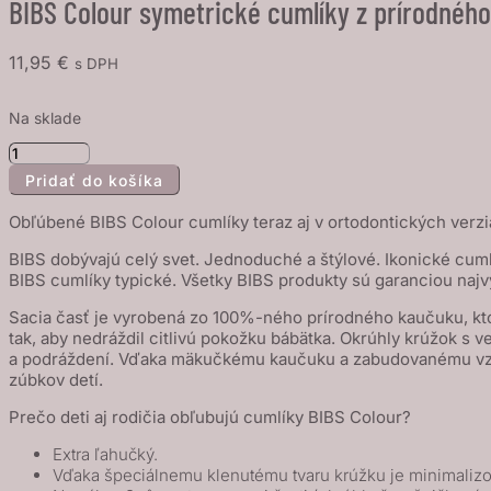
BIBS Colour symetrické cumlíky z prírodného
11,95
€
s DPH
Na sklade
množstvo
Pridať do košíka
BIBS
Colour
Obľúbené BIBS Colour cumlíky teraz aj v ortodontických verzi
symetrické
BIBS dobývajú celý svet. Jednoduché a štýlové. Ikonické cuml
cumlíky
BIBS cumlíky typické. Všetky BIBS produkty sú garanciou najv
z
Sacia časť je vyrobená zo 100%-ného prírodného kaučuku, kto
prírodného
tak, aby nedráždil citlivú pokožku bábätka. Okrúhly krúžok s 
kaučuku
a podráždení. Vďaka mäkučkému kaučuku a zabudovanému vzduc
2
zúbkov detí.
ks
Prečo deti aj rodičia obľubujú cumlíky BIBS Colour?
-
Extra ľahučký.
veľkosť
Vďaka špeciálnemu klenutému tvaru krúžku je minimalizo
2