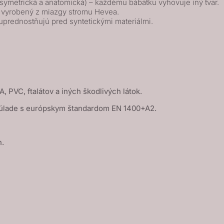
, symetrická a anatomická) – každému bábätku vyhovuje iný tvar.
k vyrobený z miazgy stromu Hevea.
uprednostňujú pred syntetickými materiálmi.
A, PVC, ftalátov a iných škodlivých látok.
úlade s európskym štandardom EN 1400+A2.
h.