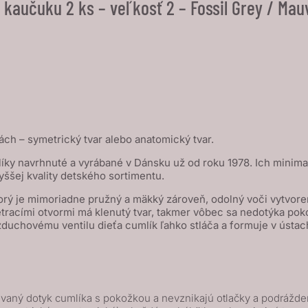
 kaučuku 2 ks – veľkosť 2 – Fossil Grey / Mau
ách – symetrický tvar alebo anatomický tvar.
íky navrhnuté a vyrábané v Dánsku už od roku 1978. Ich minimal
yššej kvality detského sortimentu.
rý je mimoriadne pružný a mäkký zároveň, odolný voči vytvoreni
vetracími otvormi má klenutý tvar, takmer vôbec sa nedotýka poko
hovému ventilu dieťa cumlík ľahko stláča a formuje v ústach,
vaný dotyk cumlíka s pokožkou a nevznikajú otlačky a podrážde