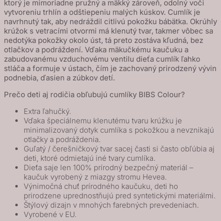
ktorý je mimoriadne pružný a mäkký zároveň, odolný voči
vytvoreniu trhlín a odštiepeniu malých kúskov. Cumlík je
navrhnutý tak, aby nedráždil citlivú pokožku bábätka. Okrúhly
krúžok s vetracími otvormi má klenutý tvar, takmer vôbec sa
nedotýka pokožky okolo úst, tá preto zostáva kľudná, bez
otlačkov a podráždení. Vďaka mäkučkému kaučuku a
zabudovanému vzduchovému ventilu dieťa cumlík ľahko
stláča a formuje v ústach, čím je zachovaný prirodzený vývin
podnebia, ďasien a zúbkov detí.
Prečo deti aj rodičia obľubujú cumlíky BIBS Colour?
Extra ľahučký.
Vďaka špeciálnemu klenutému tvaru krúžku je
minimalizovaný dotyk cumlíka s pokožkou a nevznikajú
otlačky a podráždenia.
Guľatý / čerešničkový tvar sacej časti si často obľúbia aj
deti, ktoré odmietajú iné tvary cumlíka.
Dieťa saje len 100% prírodný bezpečný materiál –
kaučuk vyrobený z miazgy stromu Hevea.
Výnimočná chuť prírodného kaučuku, deti ho
prirodzene uprednostňujú pred syntetickými materiálmi.
Štýlový dizajn v mnohých farebných prevedeniach.
Vyrobené v EU.