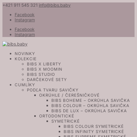
+421 911 545 321
info@bibs.baby
Facebook
Instagram
Facebook
Instagram
NOVINKY
KOLEKCIE
BIBS X LIBERTY
BIBS X MOOMIN
BIBS STUDIO
DARČEKOVÉ SETY
CUMLÍKY
PODĽA TVARU SAVIČKY
OKRÚHLE / ČEREŠNIČKOVÉ
BIBS BOHEME – OKRÚHLA SAVIČKA
BIBS COLOUR – OKRÚHLA SAVIČKA
BIBS DE LUX – OKRÚHLA SAVIČKA
ORTODONTICKÉ
SYMETRICKÉ
BIBS COLOUR SYMETRICKÉ
BIBS INFINITY SYMETRICKÉ
BIBS SUPREME SYMETRICKÉ