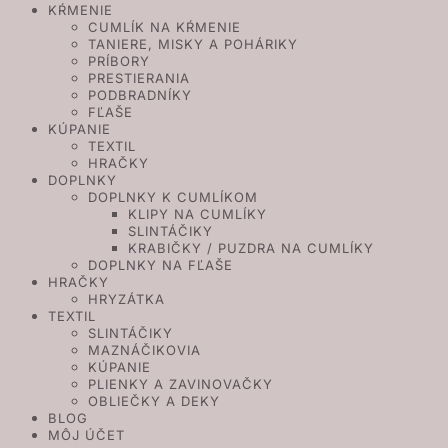
KŔMENIE
CUMLÍK NA KŔMENIE
TANIERE, MISKY A POHÁRIKY
PRÍBORY
PRESTIERANIA
PODBRADNÍKY
FĽAŠE
KÚPANIE
TEXTIL
HRAČKY
DOPLNKY
DOPLNKY K CUMLÍKOM
KLIPY NA CUMLÍKY
SLINTÁČIKY
KRABIČKY / PUZDRA NA CUMLÍKY
DOPLNKY NA FĽAŠE
HRAČKY
HRYZÁTKA
TEXTIL
SLINTÁČIKY
MAZNÁČIKOVIA
KÚPANIE
PLIENKY A ZAVINOVAČKY
OBLIEČKY A DEKY
BLOG
MÔJ ÚČET