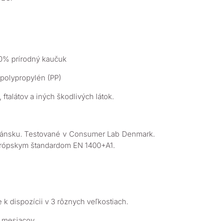
00% prírodný kaučuk
 polypropylén (PP)
ftalátov a iných škodlivých látok.
ánsku. Testované v Consumer Lab Denmark.
urópskym štandardom EN 1400+A1.
 k dispozícii v 3 rôznych veľkostiach.
6 mesiacov