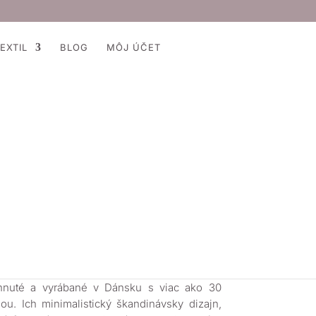
EXTIL
BLOG
MÔJ ÚČET
r cumlíky z prírodného kaučuku
sť 2, Sage / Ivory
H
košíka
ú celý svet. Jednoduché a štýlové. BIBS sú
hnuté a vyrábané v Dánsku s viac ako 30
iou. Ich minimalistický škandinávsky dizajn,