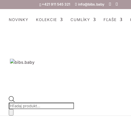
+421 911 545 321
info@bibs.baby
NOVINKY
KOLEKCIE
CUMLÍKY
FĽAŠE
Products
search