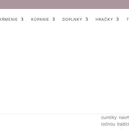
KŔMENIE
KÚPANIE
DOPLNKY
HRAČKY
T
BIBS Colou
2ks – veľko
11,95
€
s DP
Na sklade
Pridať do 
BIBS dobývaj
cumlíky navr
ročnou tradíc