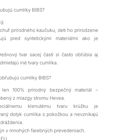
ľubujú cumlíky BIBS?
ký.
huť prírodného kaučuku, deti ho prirodzene
ujú pred syntetickými materiálmi ako je
rešnový tvar sacej časti si často obľúbia aj
odmietajú iné tvary cumlíka.
 obľubujú cumlíky BIBS?
e len 100% prírodný bezpečný materiál –
obený z miazgy stromu Hevea.
eciálnemu klenutému tvaru krúžku je
vaný dotyk cumlíka s pokožkou a nevznikajú
odráždenia.
ajn v mnohých farebných prevedeniach.
 EU.