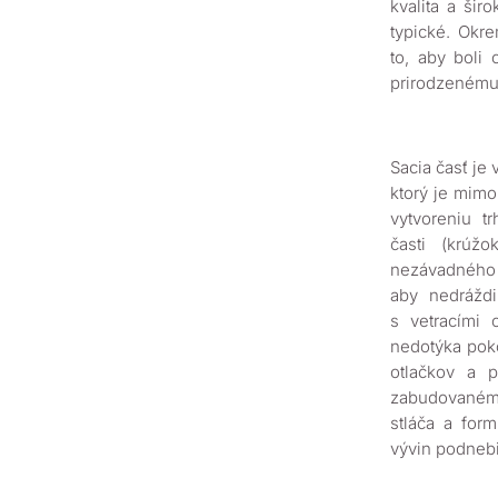
kvalita a šir
typické. Okr
to, aby boli
prirodzenému 
Sacia časť je
ktorý je mimo
vytvoreniu t
časti (krúž
nezávadného p
aby nedráždi
s vetracími 
nedotýka poko
otlačkov a 
zabudovanému
stláča a for
vývin podnebi