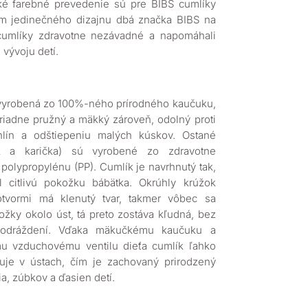
oké farebné prevedenie sú pre BIBS cumlíky
em jedinečného dizajnu dbá značka BIBS na
 cumlíky zdravotne nezávadné a napomáhali
vývoju detí.
 vyrobená zo 100%-ného prírodného kaučuku,
riadne pružný a mäkký zároveň, odolný proti
rhlín a odštiepeniu malých kúskov. Ostané
ok a karička) sú vyrobené zo zdravotne
olypropylénu (PP). Cumlík je navrhnutý tak,
l citlivú pokožku bábätka. Okrúhly krúžok
otvormi má klenutý tvar, takmer vôbec sa
žky okolo úst, tá preto zostáva kľudná, bez
podráždení. Vďaka mäkučkému kaučuku a
 vzduchovému ventilu dieťa cumlík ľahko
muje v ústach, čím je zachovaný prirodzený
a, zúbkov a ďasien detí.