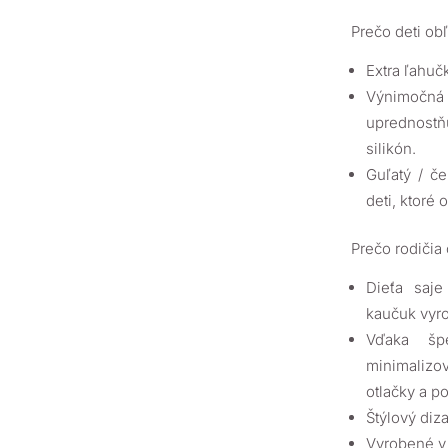
Prečo deti ob
Extra ľahuč
Výnimočná c
uprednostň
silikón.
Guľatý / če
deti, ktoré 
Prečo rodičia
Dieťa saj
kaučuk vyr
Vďaka šp
minimalizo
otlačky a p
Štýlový diz
Vyrobené v