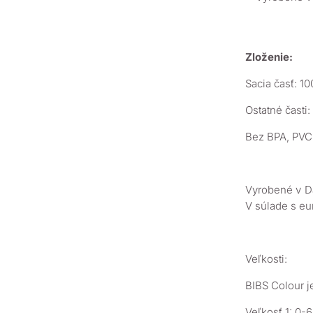
Zloženie:
Sacia časť: 1
Ostatné časti:
Bez BPA, PVC, 
Vyrobené v D
V súlade s e
Veľkosti:
BIBS Colour je
Veľkosť 1: 0-