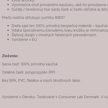
Extra ľahučký.
Výnimočná chuť prírodného kaučuku, deti ho prirodzene u
Blossom
Guľatý / čerešnový tvar sacej časti si často obľúbia aj deti
Prečo rodičia obľubujú cumlíky BIBS?
Dieťa saje len 100% prírodný bezpečný materiál – kauču
Vďaka špeciálnemu klenutému tvaru krúžku je minimalizo
Štýlový dizajn v mnohých farebných prevedeniach.
Vyrobené v EU.
Zloženie:
Sacia časť: 100% prírodný kaučuk
Ostatné časti: polypropylén (PP)
Bez BPA, PVC, ftalátov a iných škodlivých látok.
Vyrobené v Dánsku. Testované v Consumer Lab Denmark. V sú