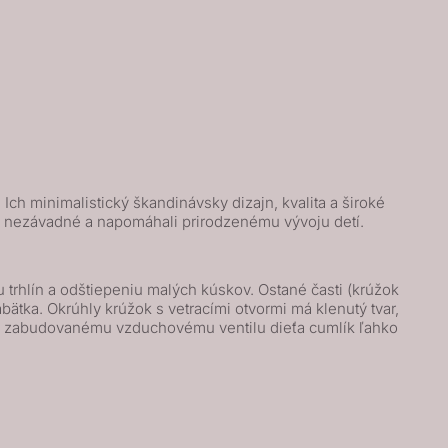
ch minimalistický škandinávsky dizajn, kvalita a široké
ne nezávadné a napomáhali prirodzenému vývoju detí.
trhlín a odštiepeniu malých kúskov. Ostané časti (krúžok
ätka. Okrúhly krúžok s vetracími otvormi má klenutý tvar,
 a zabudovanému vzduchovému ventilu dieťa cumlík ľahko