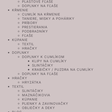
PLASTOVÉ FĽAŠE
DOPLNKY NA FĽAŠE
KŔMENIE
CUMLÍK NA KŔMENIE
TANIERE, MISKY A POHÁRIKY
PRÍBORY
PRESTIERANIA
PODBRADNÍKY
FĽAŠE
KÚPANIE
TEXTIL
HRAČKY
DOPLNKY
DOPLNKY K CUMLÍKOM
KLIPY NA CUMLÍKY
SLINTÁČIKY
KRABIČKY / PUZDRA NA CUMLÍKY
DOPLNKY NA FĽAŠE
HRAČKY
HRYZÁTKA
TEXTIL
SLINTÁČIKY
MAZNÁČIKOVIA
KÚPANIE
PLIENKY A ZAVINOVAČKY
OBLIEČKY A DEKY