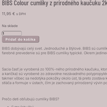
BIBS Colour cumlíky z prírodného kaučuku 2k
11,95
€
s DPH
Na sklade
množstvo
Pridať do košíka
BIBS
Colour
BIBS dobývajú celý svet. Jednoduché a štýlové. BIBS sú cumlíky
cumlíky
farebné prevedenie sú pre BIBS cumlíky typické. Okrem jedine
z
prírodného
Sacia časť je vyrobená zo 100%-ného prírodného kaučuku, ktorý
kaučuku
a karička) sú vyrobené zo zdravotne nezávadného polypropylénu 
2ks
takmer vôbec sa nedotýka pokožky okolo úst, tá preto zostáv
-
stláča a formuje v ústach, čím je zachovaný prirodzený vývin p
veľkosť
2,
Prečo deti obľubujú cumlíky BIBS?
Haze
/