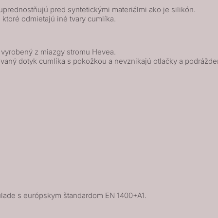
prednostňujú pred syntetickými materiálmi ako je silikón.
, ktoré odmietajú iné tvary cumlíka.
k vyrobený z miazgy stromu Hevea.
vaný dotyk cumlíka s pokožkou a nevznikajú otlačky a podrážde
lade s európskym štandardom EN 1400+A1.