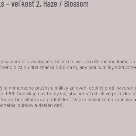
s – veľkosť 2, Haze / Blossom
 navrhnuté a vyrábané v Dánsku s viac ako 30 ročnou tradíciou. I
čného dizajnu dbá značka BIBS na to, aby boli cumlíky zdravot
 je mimoriadne pružný a mäkký zároveň, odolný proti vytvoreniu 
(PP). Cumlík je navrhnutý tak, aby nedráždil citlivú pokožku báb
a kľudná, bez otlačkov a podráždení. Vďaka mäkučkému kaučuku
odnebia, zúbkov a ďasien detí.