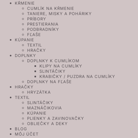
KŔMENIE
CUMLÍK NA KŔMENIE
TANIERE, MISKY A POHÁRIKY
PRÍBORY
PRESTIERANIA
PODBRADNÍKY
FĽAŠE
KÚPANIE
TEXTIL
HRAČKY
DOPLNKY
DOPLNKY K CUMLÍKOM
KLIPY NA CUMLÍKY
SLINTÁČIKY
KRABIČKY / PUZDRA NA CUMLÍKY
DOPLNKY NA FĽAŠE
HRAČKY
HRYZÁTKA
TEXTIL
SLINTÁČIKY
MAZNÁČIKOVIA
KÚPANIE
PLIENKY A ZAVINOVAČKY
OBLIEČKY A DEKY
BLOG
MÔJ ÚČET