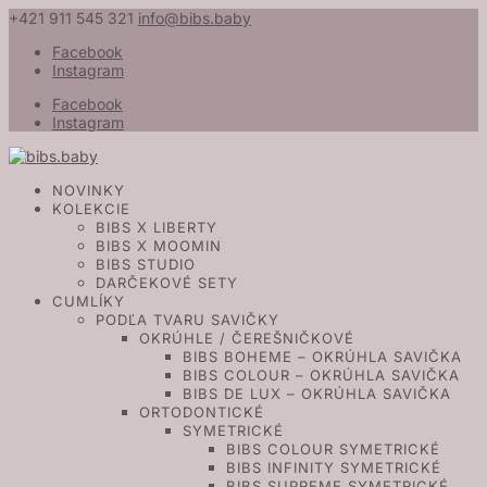
+421 911 545 321
info@bibs.baby
Facebook
Instagram
Facebook
Instagram
NOVINKY
KOLEKCIE
BIBS X LIBERTY
BIBS X MOOMIN
BIBS STUDIO
DARČEKOVÉ SETY
CUMLÍKY
PODĽA TVARU SAVIČKY
OKRÚHLE / ČEREŠNIČKOVÉ
BIBS BOHEME – OKRÚHLA SAVIČKA
BIBS COLOUR – OKRÚHLA SAVIČKA
BIBS DE LUX – OKRÚHLA SAVIČKA
ORTODONTICKÉ
SYMETRICKÉ
BIBS COLOUR SYMETRICKÉ
BIBS INFINITY SYMETRICKÉ
BIBS SUPREME SYMETRICKÉ