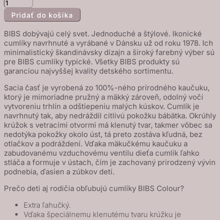
množstvo
Pridať do košíka
BIBS
Colour
BIBS dobývajú celý svet. Jednoduché a štýlové. Ikonické
cumlíky
cumlíky navrhnuté a vyrábané v Dánsku už od roku 1978. Ich
minimalistický škandinávsky dizajn a široký farebný výber sú
z
pre BIBS cumlíky typické. Všetky BIBS produkty sú
prírodného
garanciou najvyššej kvality detského sortimentu.
kaučuku
Sacia časť je vyrobená zo 100%-ného prírodného kaučuku,
2ks
ktorý je mimoriadne pružný a mäkký zároveň, odolný voči
-
vytvoreniu trhlín a odštiepeniu malých kúskov. Cumlík je
veľkosť
navrhnutý tak, aby nedráždil citlivú pokožku bábätka. Okrúhly
krúžok s vetracími otvormi má klenutý tvar, takmer vôbec sa
2
nedotýka pokožky okolo úst, tá preto zostáva kľudná, bez
-
otlačkov a podráždení. Vďaka mäkučkému kaučuku a
Fossil
zabudovanému vzduchovému ventilu dieťa cumlík ľahko
stláča a formuje v ústach, čím je zachovaný prirodzený vývin
Grey
podnebia, ďasien a zúbkov detí.
/
Prečo deti aj rodičia obľubujú cumlíky BIBS Colour?
Mauve
Extra ľahučký.
Vďaka špeciálnemu klenutému tvaru krúžku je