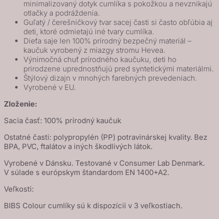
minimalizovaný dotyk cumlíka s pokožkou a nevznikajú
otlačky a podráždenia.
Guľatý / čerešničkový tvar sacej časti si často obľúbia aj
deti, ktoré odmietajú iné tvary cumlíka.
Dieťa saje len 100% prírodný bezpečný materiál –
kaučuk vyrobený z miazgy stromu Hevea.
Výnimočná chuť prírodného kaučuku, deti ho
prirodzene uprednostňujú pred syntetickými materiálmi.
Štýlový dizajn v mnohých farebných prevedeniach.
Vyrobené v EU.
Zloženie:
Sacia časť: 100% prírodný kaučuk
Ostatné časti: polypropylén (PP) potravinárskej kvality. Bez
BPA, PVC, ftalátov a iných škodlivých látok.
Vyrobené v Dánsku. Testované v Consumer Lab Denmark.
V súlade s európskym štandardom EN 1400+A2.
Veľkosti:
BIBS Colour cumlíky sú k dispozícii v 3 veľkostiach.